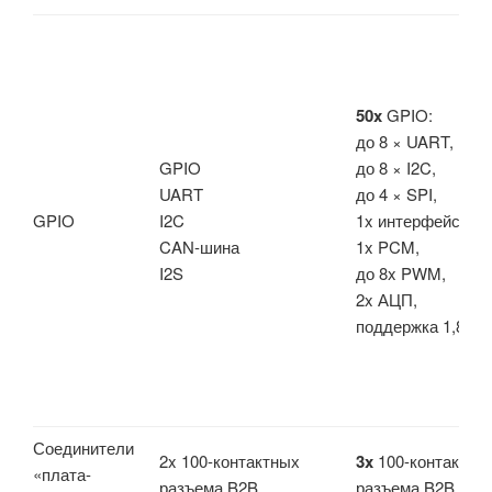
50x
GPIO:
до 8 × UART,
GPIO
до 8 × I2C,
UART
до 4 × SPI,
GPIO
I2C
1x интерфейс SDI
CAN-шина
1x PCM,
I2S
до 8x PWM,
2x АЦП,
поддержка 1,8 В и
Соединители
2x 100-контактных
3x
100-контактны
«плата-
разъема B2B
разъема B2B