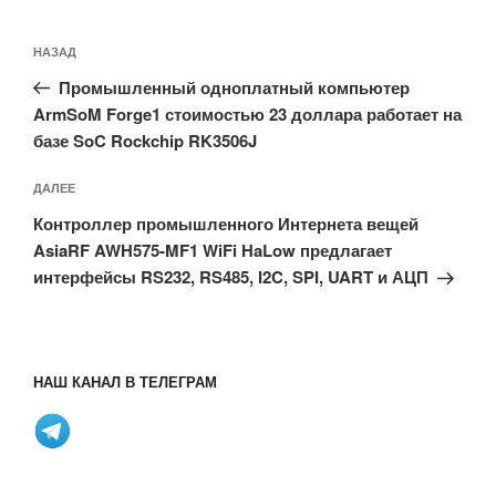
Навигация
Предыдущая
НАЗАД
по
запись:
записям
Промышленный одноплатный компьютер
ArmSoM Forge1 стоимостью 23 доллара работает на
базе SoC Rockchip RK3506J
Следующая
ДАЛЕЕ
запись
Контроллер промышленного Интернета вещей
AsiaRF AWH575-MF1 WiFi HaLow предлагает
интерфейсы RS232, RS485, I2C, SPI, UART и АЦП
НАШ КАНАЛ В ТЕЛЕГРАМ