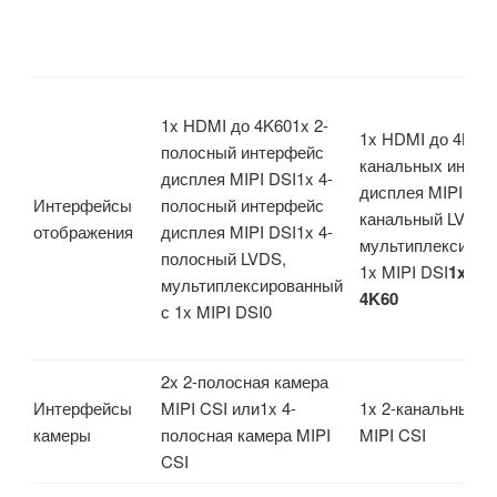
1x HDMI до 4K601x 2-
1x HDMI до 4K602
полосный интерфейс
канальных интер
дисплея MIPI DSI1x 4-
дисплея MIPI DSI
Интерфейсы
полосный интерфейс
канальный LVDS,
отображения
дисплея MIPI DSI1x 4-
мультиплексиров
полосный LVDS,
1x MIPI DSI
1x eD
мультиплексированный
4K60
с 1x MIPI DSI0
2x 2-полосная камера
Интерфейсы
MIPI CSI или1x 4-
1x 2-канальный M
камеры
полосная камера MIPI
MIPI CSI
CSI