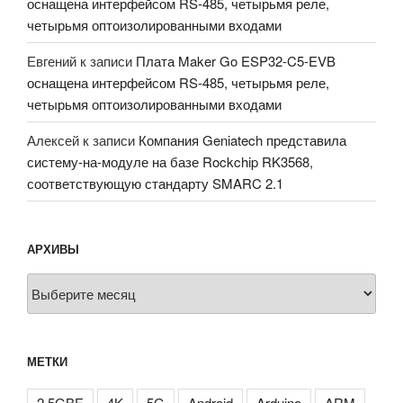
оснащена интерфейсом RS-485, четырьмя реле,
четырьмя оптоизолированными входами
Евгений
к записи
Плата Maker Go ESP32-C5-EVB
оснащена интерфейсом RS-485, четырьмя реле,
четырьмя оптоизолированными входами
Алексей
к записи
Компания Geniatech представила
систему-на-модуле на базе Rockchip RK3568,
соответствующую стандарту SMARC 2.1
АРХИВЫ
Архивы
МЕТКИ
2.5GBE
4K
5G
Android
Arduino
ARM