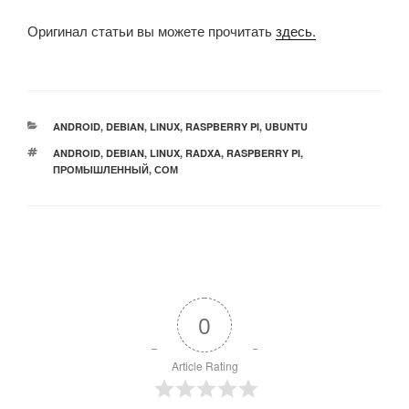
Оригинал статьи вы можете прочитать
здесь.
РУБРИКИ
ANDROID
,
DEBIAN
,
LINUX
,
RASPBERRY PI
,
UBUNTU
МЕТКИ
ANDROID
,
DEBIAN
,
LINUX
,
RADXA
,
RASPBERRY PI
,
ПРОМЫШЛЕННЫЙ
,
СОМ
0
Article Rating