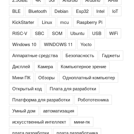
BLE
Bluetooth
Debian
Esp32
Intel
IoT
KickStarter
Linux
mcu
Raspberry Pi
RISC-V
SBC
SOM
Ubuntu
USB
WiFi
Windows 10
WINDOWS 11
Yocto
Аппаратные средства
Безопасность
Гаджеты
Дисплей
Камера
Компьютерное зрение
Мини ПК
Обзоры
Одноплатный компьютер
Открытый код
Плата для разработки
Платформа для разработки
Робототехника
Умный дом
автоматизация
искусственный интеллект
мини-пк
плата разработки
плата разработчика