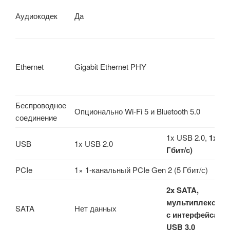
Аудиокодек
Да
Ethernet
Gigabit Ethernet PHY
Беспроводное
Опционально Wi-Fi 5 и Bluetooth 5.0
соединение
1x USB 2.0,
1x US
USB
1x USB 2.0
Гбит/с)
PCIe
1× 1-канальный PCIe Gen 2 (5 Гбит/с)
2x SATA,
мультиплексир
SATA
Нет данных
с интерфейсами 
USB 3.0