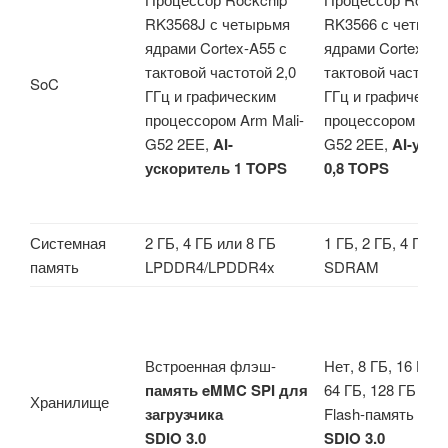
RK3568J с четырьмя
RK3566 с четырь
ядрами Cortex-A55 с
ядрами Cortex-A5
тактовой частотой 2,0
тактовой частотой
SoC
ГГц и графическим
ГГц и графически
процессором Arm Mali-
процессором Arm 
G52 2EE,
AI-
G52 2EE,
AI-уск
ускоритель 1 TOPS
0,8 TOPS
Системная
2 ГБ, 4 ГБ или 8 ГБ
1 ГБ, 2 ГБ, 4 ГБ 
память
LPDDR4/LPDDR4x
SDRAM
Встроенная флэш-
Нет, 8 ГБ, 16 ГБ, 
память eMMC SPI для
64 ГБ, 128 ГБ e
Хранилище
загрузчика
Flash-память до
2
SDIO 3.0
SDIO 3.0