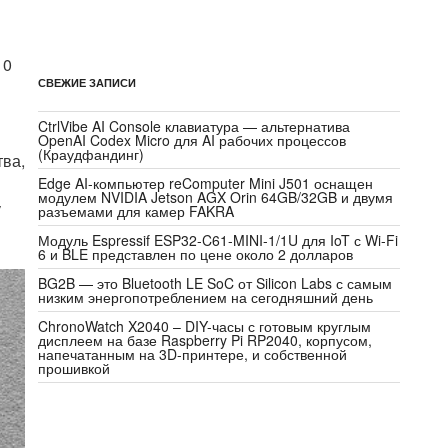
10
СВЕЖИЕ ЗАПИСИ
CtrlVibe AI Console клавиатура — альтернатива
OpenAI Codex Micro для AI рабочих процессов
(Краудфандинг)
ва,
Edge AI-компьютер reComputer Mini J501 оснащен
модулем NVIDIA Jetson AGX Orin 64GB/32GB и двумя
у
разъемами для камер FAKRA
Модуль Espressif ESP32-C61-MINI-1/1U для IoT с Wi-Fi
6 и BLE представлен по цене около 2 долларов
BG2B — это Bluetooth LE SoC от Silicon Labs с самым
низким энергопотреблением на сегодняшний день
ChronoWatch X2040 – DIY-часы с готовым круглым
дисплеем на базе Raspberry Pi RP2040, корпусом,
напечатанным на 3D-принтере, и собственной
прошивкой