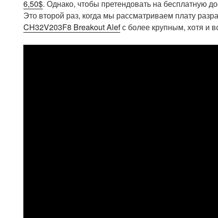
6,50$
. Однако, чтобы претендовать на бесплатную до
Это второй раз, когда мы рассматриваем плату разр
CH32V203F8 Breakout Alef
с более крупным, хотя и 