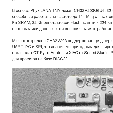
В основе Phyx LANA-TNY лежит CH32V203G6U6, 32-б
способный работать на частоте до 144 МГц с 1-такт
КБ SRAM, 32 КБ однотактовой Flash-памяти и 224 К
программ или данных, хотя внешняя память работает
Микроконтроллер CH32V203 поддерживает ряд периф
UART, I2C и SPI, что делает его пригодным для шир
стиле плат
QT Py от Adafruit
и
XIAO от Seeed Studio
, 
для проектов на базе RISC-V.