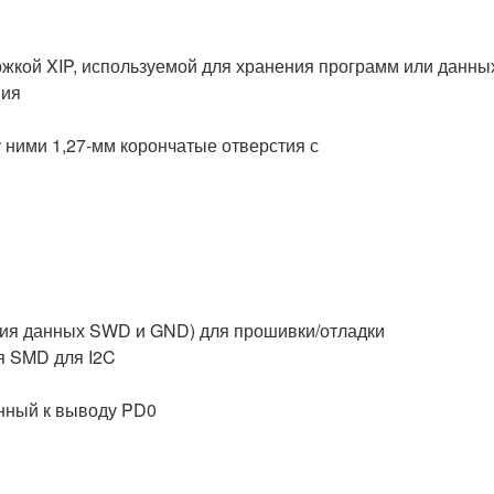
кой XIP, используемой для хранения программ или данны
ния
у ними 1,27-мм корончатые отверстия с
ния данных SWD и GND) для прошивки/отладки
я SMD для I2C
нный к выводу PD0