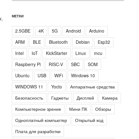
МЕТКИ
х.
2.5GBE
4K
5G
Android
Arduino
ARM
BLE
Bluetooth
Debian
Esp32
Intel
IoT
KickStarter
Linux
mcu
Raspberry Pi
RISC-V
SBC
SOM
Ubuntu
USB
WiFi
Windows 10
WINDOWS 11
Yocto
Аппаратные средства
Безопасность
Гаджеты
Дисплей
Камера
Компьютерное зрение
Мини ПК
Обзоры
Одноплатный компьютер
Открытый код
Плата для разработки