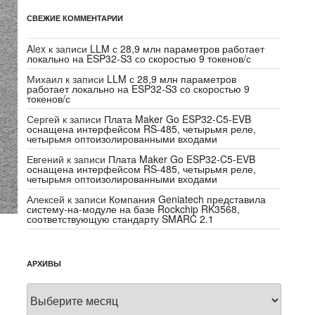
СВЕЖИЕ КОММЕНТАРИИ
Alex
к записи
LLM с 28,9 млн параметров работает
локально на ESP32-S3 со скоростью 9 токенов/с
Михаил
к записи
LLM с 28,9 млн параметров
работает локально на ESP32-S3 со скоростью 9
токенов/с
Сергей
к записи
Плата Maker Go ESP32-C5-EVB
оснащена интерфейсом RS-485, четырьмя реле,
четырьмя оптоизолированными входами
Евгений
к записи
Плата Maker Go ESP32-C5-EVB
оснащена интерфейсом RS-485, четырьмя реле,
четырьмя оптоизолированными входами
Алексей
к записи
Компания Geniatech представила
систему-на-модуле на базе Rockchip RK3568,
соответствующую стандарту SMARC 2.1
АРХИВЫ
Архивы