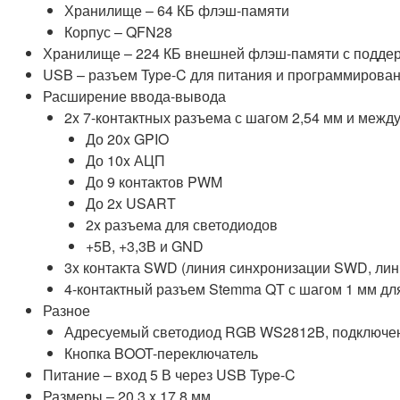
Хранилище – 64 КБ флэш-памяти
Корпус – QFN28
Хранилище – 224 КБ внешней флэш-памяти с поддерж
USB – разъем Type-C для питания и программирова
Расширение ввода-вывода
2x 7-контактных разъема с шагом 2,54 мм и межд
До 20x GPIO
До 10x АЦП
До 9 контактов PWM
До 2x USART
2x разъема для светодиодов
+5В, +3,3В и GND
3x контакта SWD (линия синхронизации SWD, ли
4-контактный разъем Stemma QT с шагом 1 мм дл
Разное
Адресуемый светодиод RGB WS2812B, подключе
Кнопка BOOT-переключатель
Питание – вход 5 В через USB Type-C
Размеры – 20,3 x 17,8 мм.