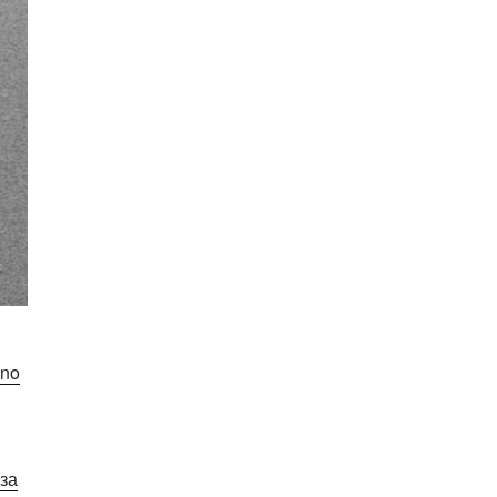
ino
за