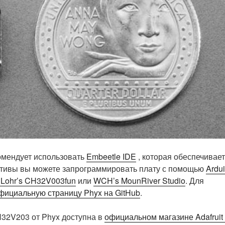
омендует использовать
Embeetle IDE
, которая обеспечивает
ативы вы можете запрограммировать плату с помощью
Ardu
 Lohr’s CH32V003fun
или
WCH’s MounRiver Studio
. Для
фициальную страницу Phyx на GitHub
.
32V203 от Phyx доступна в
официальном магазине Adafruit 