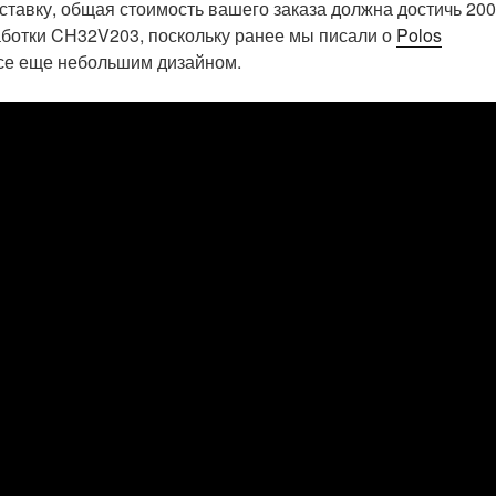
ставку, общая стоимость вашего заказа должна достичь 200
аботки CH32V203, поскольку ранее мы писали о
Polos
все еще небольшим дизайном.