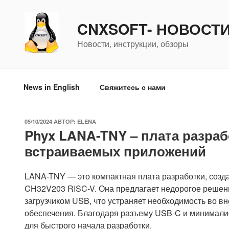
Перейти
к
CNXSOFT- НОВОСТ
содержимому
Новости, инструкции, обзоры
News in English
Свяжитесь с нами
ОПУБЛИКОВАНО
05/10/2024
АВТОР:
ELENA
Phyx LANA-TNY – плата разра
встраиваемых приложений
LANA-TNY — это компактная плата разработки, созд
CH32V203 RISC-V. Она предлагает недорогое решен
загрузчиком USB, что устраняет необходимость во 
обеспечения. Благодаря разъему USB-C и минимали
для быстрого начала разработки.