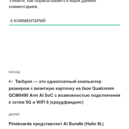
Узнайте, как обрабатываются ваши данные
комментариев
.
0
КОММЕНТАРИЙ
Навигация
Предыдущая
НАЗАД
по
запись:
записям
Tachyon — это одноплатный компьютер
размером с визитную карточку на базе Qualcomm
QCM6490 Arm AI SoC с возможностью подключения
к сетям 5G и WiFi 6 (краудфандинг)
Следующая
ДАЛЕЕ
запись
Pineboards представляет Ai Bundle (Hailo 8L)