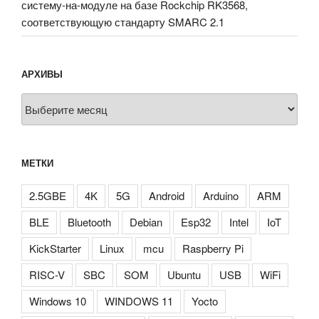
систему-на-модуле на базе Rockchip RK3568,
соответствующую стандарту SMARC 2.1
АРХИВЫ
Архивы
МЕТКИ
2.5GBE
4K
5G
Android
Arduino
ARM
BLE
Bluetooth
Debian
Esp32
Intel
IoT
KickStarter
Linux
mcu
Raspberry Pi
RISC-V
SBC
SOM
Ubuntu
USB
WiFi
Windows 10
WINDOWS 11
Yocto