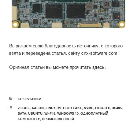
Выражаем свою благодарность источнику, с которого
взята и переведена статья, сайту
cnx-software.com
.
Оригинал статьи вы можете прочитать
здесь
.
РУБРИКИ
БЕЗ РУБРИКИ
МЕТКИ
2.5GBE
,
AAEON
,
LINUX
,
METEOR LAKE
,
NVME
,
PICO-ITX
,
RS485
,
SATA
,
UBUNTU
,
WI-FI 6
,
WINDOWS 10
,
ОДНОПЛАТНЫЙ
КОМПЬЮТЕР
,
ПРОМЫШЛЕННЫЙ