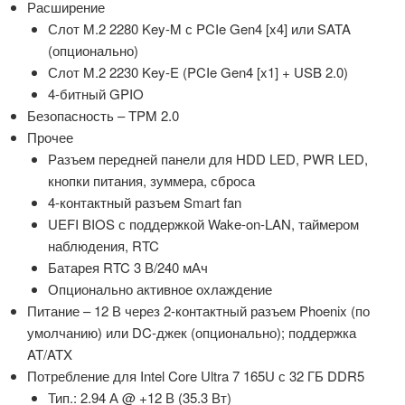
Расширение
Слот M.2 2280 Key-M с PCIe Gen4 [x4] или SATA
(опционально)
Слот M.2 2230 Key-E (PCIe Gen4 [x1] + USB 2.0)
4-битный GPIO
Безопасность – TPM 2.0
Прочее
Разъем передней панели для HDD LED, PWR LED,
кнопки питания, зуммера, сброса
4-контактный разъем Smart fan
UEFI BIOS с поддержкой Wake-on-LAN, таймером
наблюдения, RTC
Батарея RTC 3 В/240 мАч
Опционально активное охлаждение
Питание – 12 В через 2-контактный разъем Phoenix (по
умолчанию) или DC-джек (опционально); поддержка
AT/ATX
Потребление для Intel Core Ultra 7 165U с 32 ГБ DDR5
Тип.: 2.94 А @ +12 В (35.3 Вт)