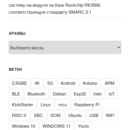
систему-на-модуле на базе Rockchip RK3568,
соответствующую стандарту SMARC 2.1
АРХИВЫ
Архивы
МЕТКИ
2.5GBE
4K
5G
Android
Arduino
ARM
BLE
Bluetooth
Debian
Esp32
Intel
IoT
KickStarter
Linux
mcu
Raspberry Pi
RISC-V
SBC
SOM
Ubuntu
USB
WiFi
Windows 10
WINDOWS 11
Yocto