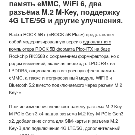
память eMMC, WiFi 6, два
разъёма M.2 M-Key, поддержку
4G LTE/5G и другие улучшения.
Radxa ROCK 5B+ («ROCK 5B Plus») представляет
собой модернизированную версию
одноплатного
компьютера ROCK 5B формата Pico-ITX на базе
Rockchip RK3588
с сохранением форм-фактора, но с
рядом изменений, включая переход с LPDDR4x на
LPDDR5, опциональную встроенную флеш-память
eMMC, а также интегрированный модуль WiFi 6 и
Bluetooth 5.2 вместо подключаемого через разъем M.2
Key-E.
Прочие изменения включают замену разъема M.2 Key-
M PCIe Gen 3 x4 на два разъема M.2 Key-M PCIe Gen3
x2, добавление слота для SIM-карты и разъема M.2
Key-B для подключения 4G LTE/5G, дополнительный