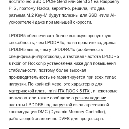
достаточно
SSD с PCIe Gen2 или Gen3 x1 на Raspberry
Pi 5
, поэтому Radxa, вероятно, решила, что два
разъема M.2 Key-M будут полезны для SSD и/или AI-
ускорителей даже при меньшей скорости.
LPDDR5 обеспечивает более высокую пропускную
способность, чем LPDDR4x, но на практике задержка
LPDDR5 выше, чем у LPDDR4/4x (особенность
спецификации/протокола), а тактовая частота LPDDR5
в rkbin от Rockchip установлена ниже для повышения
стабильности, поэтому более высокая
производительность не гарантируется при всех типах
нагрузки. По крайней мере, это характерно для
материнской платы mini-ITX ROCK 5 ITX
, и некоторые
пользователи также сообщали о
резком падении
частоты LPDDR5 под нагрузкой
из-за агрессивной
конфигурации DMC (Dynamic Memory Controller),
работающей аналогично DVFS для процессора.