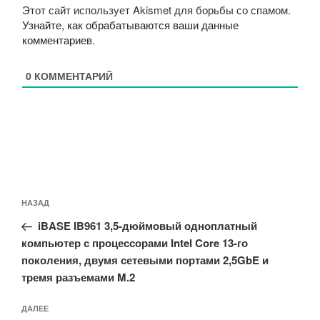
Этот сайт использует Akismet для борьбы со спамом.
Узнайте, как обрабатываются ваши данные
комментариев
.
0
КОММЕНТАРИЙ
Навигация
Предыдущая
НАЗАД
по
запись:
записям
iBASE IB961 3,5-дюймовый одноплатный
компьютер с процессорами Intel Core 13-го
поколения, двумя сетевыми портами 2,5GbE и
тремя разъемами M.2
Следующая
ДАЛЕЕ