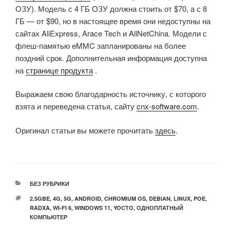
ОЗУ). Модель с 4 ГБ ОЗУ должна стоить от $70, а с 8
ГБ — от $90, но в настоящее время они недоступны на
сайтах AliExpress, Arace Tech и AllNetChina. Модели с
флеш-памятью eMMC запланированы на более
поздний срок. Дополнительная информация доступна
на
странице продукта
.
Выражаем свою благодарность источнику, с которого
взята и переведена статья, сайту
cnx-software.com
.
Оригинал статьи вы можете прочитать
здесь
.
РУБРИКИ
БЕЗ РУБРИКИ
МЕТКИ
2.5GBE
,
4G
,
5G
,
ANDROID
,
CHROMIUM OS
,
DEBIAN
,
LINUX
,
POE
,
RADXA
,
WI-FI 6
,
WINDOWS 11
,
YOCTO
,
ОДНОПЛАТНЫЙ
КОМПЬЮТЕР