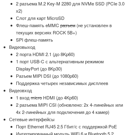
2 разъема M.2 Key-M 2280 для NVMe SSD (PCIe 3.0
x2)
Слот для карт MicroSD
Флеш-память eMMC
разъем
(не установлен в
текущих версиях ROCK 5B+)
SPI флеш-память
Видеовыход
2 порта HDMI 2.1 (до 8Kp60)
1 порт USB-C с альтернативным режимом
DisplayPort (до 8Kp30)
Разъем MIPI DSI (до 1080p60)
Поддержка четырех независимых дисплеев
Видеовход
1 вход
micro
HDMI (до 4Kp60)
2 разъема MIPI CSI (обновлено: 2x 4-линейных или
4x 2-линейных для подключения до 4 камер)
Сетевые интерфейсы
Порт Ethernet RJ45 2.5 Гбит/с с поддержкой PoE
Интегрированный модуль WiFi 6 и Bluetooth 5.2