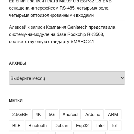
Евгений
к записи
Плата Maker Go ESP32-C5-EVB
оснащена интерфейсом RS-485, четырьмя реле,
четырьмя оптоизолированными входами
Алексей
к записи
Компания Geniatech представила
систему-на-модуле на базе Rockchip RK3568,
соответствующую стандарту SMARC 2.1
АРХИВЫ
Архивы
МЕТКИ
2.5GBE
4K
5G
Android
Arduino
ARM
BLE
Bluetooth
Debian
Esp32
Intel
IoT