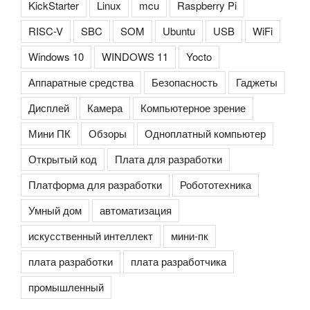
KickStarter
Linux
mcu
Raspberry Pi
RISC-V
SBC
SOM
Ubuntu
USB
WiFi
Windows 10
WINDOWS 11
Yocto
Аппаратные средства
Безопасность
Гаджеты
Дисплей
Камера
Компьютерное зрение
Мини ПК
Обзоры
Одноплатный компьютер
Открытый код
Плата для разработки
Платформа для разработки
Робототехника
Умный дом
автоматизация
искусственный интеллект
мини-пк
плата разработки
плата разработчика
промышленный