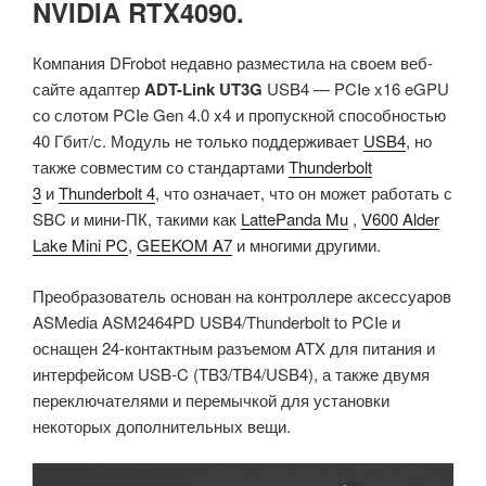
NVIDIA RTX4090.
Компания DFrobot недавно разместила на своем веб-
сайте адаптер
ADT-Link UT3G
USB4 — PCIe x16 eGPU
со слотом PCIe Gen 4.0 x4 и пропускной способностью
40 Гбит/с. Модуль не только поддерживает
USB4
, но
также совместим со стандартами
Thunderbolt
3
и
Thunderbolt 4
, что означает, что он может работать с
SBC и мини-ПК, такими как
LattePanda Mu
,
V600 Alder
Lake Mini PC
,
GEEKOM A7
и многими другими.
Преобразователь основан на контроллере аксессуаров
ASMedia ASM2464PD USB4/Thunderbolt to PCIe и
оснащен 24-контактным разъемом ATX для питания и
интерфейсом USB-C (TB3/TB4/USB4), а также двумя
переключателями и перемычкой для установки
некоторых дополнительных вещи.