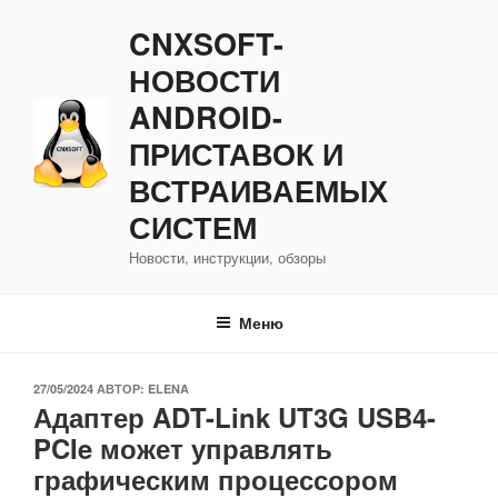
Перейти
CNXSOFT-
к
содержимому
НОВОСТИ
ANDROID-
ПРИСТАВОК И
ВСТРАИВАЕМЫХ
СИСТЕМ
Новости, инструкции, обзоры
Меню
ОПУБЛИКОВАНО
27/05/2024
АВТОР:
ELENA
Адаптер ADT-Link UT3G USB4-
PCIe может управлять
графическим процессором