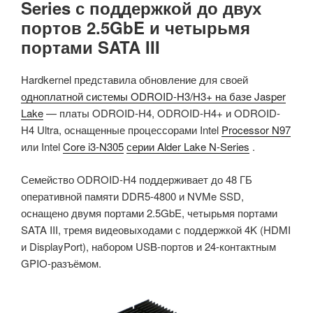
Series с поддержкой до двух
портов 2.5GbE и четырьмя
портами SATA III
Hardkernel представила обновление для своей
одноплатной системы ODROID-H3/H3+ на базе Jasper
Lake
— платы ODROID-H4, ODROID-H4+ и ODROID-
H4 Ultra, оснащенные процессорами Intel
Processor N97
или Intel
Core i3-N305
серии Alder Lake N-Series
.
Семейство ODROID-H4 поддерживает до 48 ГБ
оперативной памяти DDR5-4800 и NVMe SSD,
оснащено двумя портами 2.5GbE, четырьмя портами
SATA III, тремя видеовыходами с поддержкой 4K (HDMI
и DisplayPort), набором USB-портов и 24-контактным
GPIO-разъёмом.