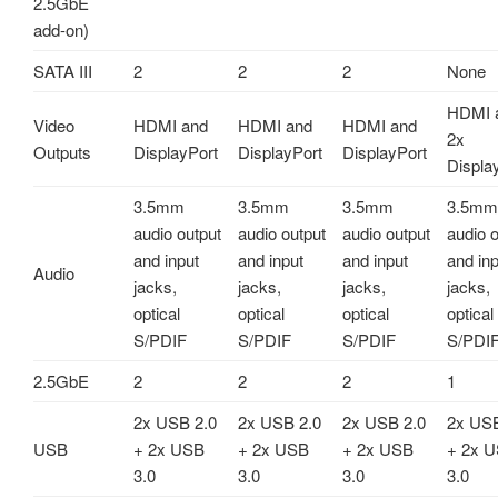
2.5GbE
add-on)
SATA III
2
2
2
None
HDMI 
Video
HDMI and
HDMI and
HDMI and
2x
Outputs
DisplayPort
DisplayPort
DisplayPort
Displa
3.5mm
3.5mm
3.5mm
3.5mm
audio output
audio output
audio output
audio 
and input
and input
and input
and inp
Audio
jacks,
jacks,
jacks,
jacks,
optical
optical
optical
optical
S/PDIF
S/PDIF
S/PDIF
S/PDI
2.5GbE
2
2
2
1
2x USB 2.0
2x USB 2.0
2x USB 2.0
2x USB
USB
+ 2x USB
+ 2x USB
+ 2x USB
+ 2x 
3.0
3.0
3.0
3.0