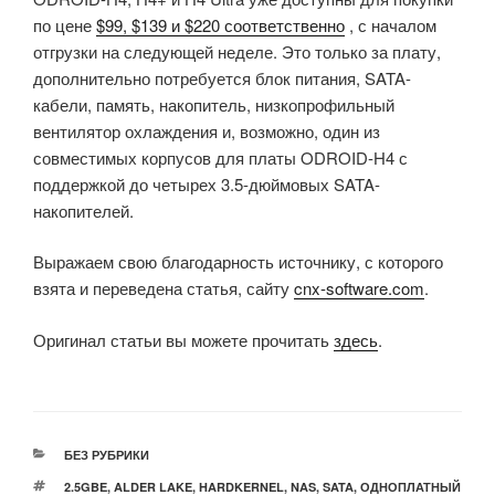
по цене
$99, $139 и $220 соответственно
, с началом
отгрузки на следующей неделе. Это только за плату,
дополнительно потребуется блок питания, SATA-
кабели, память, накопитель, низкопрофильный
вентилятор охлаждения и, возможно, один из
совместимых корпусов для платы ODROID-H4 с
поддержкой до четырех 3.5-дюймовых SATA-
накопителей.
Выражаем свою благодарность источнику, с которого
взята и переведена статья, сайту
cnx-software.com
.
Оригинал статьи вы можете прочитать
здесь
.
РУБРИКИ
БЕЗ РУБРИКИ
МЕТКИ
2.5GBE
,
ALDER LAKE
,
HARDKERNEL
,
NAS
,
SATA
,
ОДНОПЛАТНЫЙ