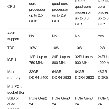
N6005
N97 qu
core
quad-core
CPU
quad-core
core
processor
processor
processor
proces
up to 2.5
up to 2.9
up to 3.3
up to 3
GHz
GHz
GHz
GHz
AVX2
No
No
No
Yes
support
TDP
10W
10W
10W
12W
12EU up to
24EU up to
32EU up to
24EU u
iGPU
750 MHz
800 MHz
900 MHz
1200 
Max
32GB
64GB
64GB
48GB
memory
DDR4-2400
DDR4-2933
DDR4-2933
DDR5-
M.2 PCIe
socket (for
SSD or
PCIe Gen2
PCIe Gen3
PCIe Gen3
PCIe 
quad
x4
x4
x4
x4