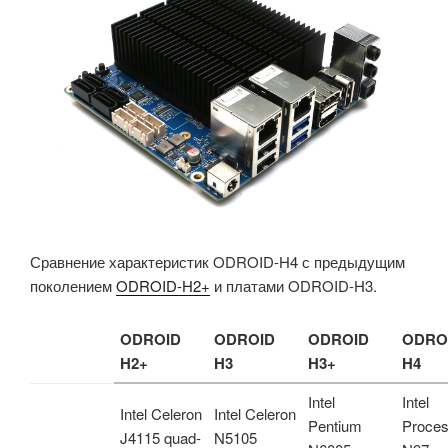
Сравнение характеристик ODROID-H4 с предыдущим
поколением
ODROID-H2+
и платами ODROID-H3.
ODROID
ODROID
ODROID
ODRO
H2+
H3
H3+
H4
Intel
Intel
Intel Celeron
Intel Celeron
Pentium
Proces
J4115 quad-
N5105