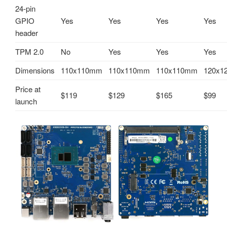
24-pin
GPIO
Yes
Yes
Yes
Yes
header
TPM 2.0
No
Yes
Yes
Yes
Dimensions
110x110mm
110x110mm
110x110mm
120x1
Price at
$119
$129
$165
$99
launch