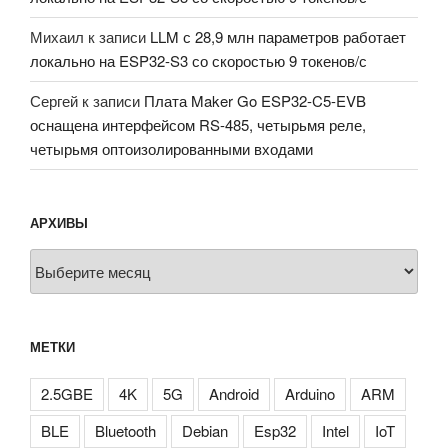
Михаил
к записи
LLM с 28,9 млн параметров работает
локально на ESP32-S3 со скоростью 9 токенов/с
Сергей
к записи
Плата Maker Go ESP32-C5-EVB
оснащена интерфейсом RS-485, четырьмя реле,
четырьмя оптоизолированными входами
АРХИВЫ
Архивы
МЕТКИ
2.5GBE
4K
5G
Android
Arduino
ARM
BLE
Bluetooth
Debian
Esp32
Intel
IoT