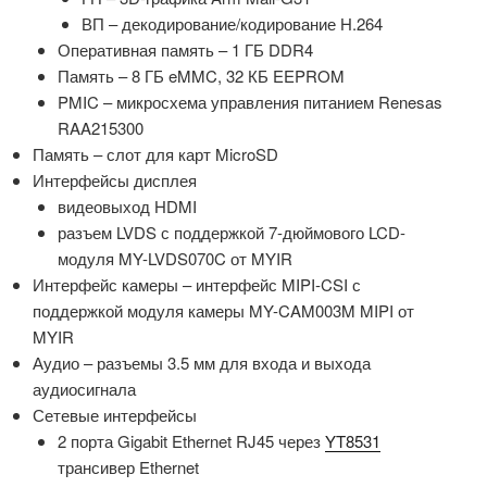
ВП – декодирование/кодирование H.264
Оперативная память – 1 ГБ DDR4
Память – 8 ГБ eMMC, 32 КБ EEPROM
PMIC – микросхема управления питанием Renesas
RAA215300
Память – слот для карт MicroSD
Интерфейсы дисплея
видеовыход HDMI
разъем LVDS с поддержкой 7-дюймового LCD-
модуля MY-LVDS070C от MYIR
Интерфейс камеры – интерфейс MIPI-CSI с
поддержкой модуля камеры MY-CAM003M MIPI от
MYIR
Аудио – разъемы 3.5 мм для входа и выхода
аудиосигнала
Сетевые интерфейсы
2 порта Gigabit Ethernet RJ45 через
YT8531
трансивер Ethernet