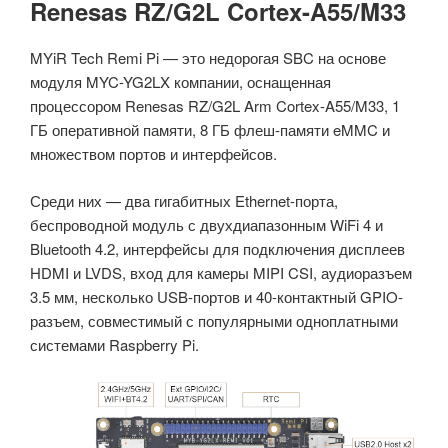
Renesas RZ/G2L Cortex-A55/M33
MYiR Tech Remi Pi — это недорогая SBC на основе
модуля MYC-YG2LX компании, оснащенная
процессором Renesas RZ/G2L Arm Cortex-A55/M33, 1
ГБ оперативной памяти, 8 ГБ флеш-памяти eMMC и
множеством портов и интерфейсов.
Среди них — два гигабитных Ethernet-порта,
беспроводной модуль с двухдиапазонным WiFi 4 и
Bluetooth 4.2, интерфейсы для подключения дисплеев
HDMI и LVDS, вход для камеры MIPI CSI, аудиоразъем
3.5 мм, несколько USB-портов и 40-контактный GPIO-
разъем, совместимый с популярными одноплатными
системами Raspberry Pi.