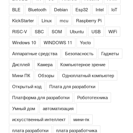
BLE
Bluetooth
Debian
Esp32
Intel
IoT
KickStarter
Linux
mcu
Raspberry Pi
RISC-V
SBC
SOM
Ubuntu
USB
WiFi
Windows 10
WINDOWS 11
Yocto
Аппаратные средства
Безопасность
Гаджеты
Дисплей
Камера
Компьютерное зрение
Мини ПК
Обзоры
Одноплатный компьютер
Открытый код
Плата для разработки
Платформа для разработки
Робототехника
Умный дом
автоматизация
искусственный интеллект
мини-пк
плата разработки
плата разработчика