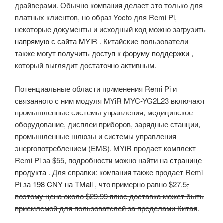
драйверами. Обычно компания делает это только для
платных клиентов, но образ Yocto для Remi Pi,
некоторые документы и исходный код можно загрузить
напрямую с сайта MYiR
. Китайские пользователи
также могут
получить доступ к форуму поддержки
,
который выглядит достаточно активным.
Потенциальные области применения Remi Pi и
связанного с ним модуля MYiR MYC-YG2L23 включают
промышленные системы управления, медицинское
оборудование, дисплеи приборов, зарядные станции,
промышленные шлюзы и системы управления
энергопотреблением (EMS). MYiR продает комплект
Remi Pi за $55, подробности можно найти на
странице
продукта
. Для справки: компания также продает Remi
Pi
за 198 CNY на TMall
, что примерно равно $27.5
,
поэтому цена около $29.99 плюс доставка может быть
приемлемой для пользователей за пределами Китая
.