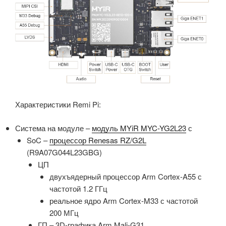
Характеристики Remi Pi:
Система на модуле –
модуль MYiR MYC-YG2L23
с
SoC –
процессор Renesas RZ/G2L
(R9A07G044L23GBG)
ЦП
двухъядерный процессор Arm Cortex-A55 с
частотой 1.2 ГГц
реальное ядро Arm Cortex-M33 с частотой
200 МГц
ГП – 3D-графика Arm Mali-G31