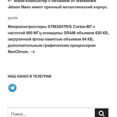
записям
Мини-компьютер с питанием от Waveshare
Jetson Nano имеет прочный металлический корпус.
Следующая
ДАЛЕЕ
запись
Микроконтроллеры STM32H7R/S Cortex-M7 с
частотой 600 МГц оснащены SRAM объемом 620 КБ,
загрузочной флэш-памятью объемом 64 КБ,
дополнительным графическим процессором
NeoChrom.
НАШ КАНАЛ В ТЕЛЕГРАМ
Искать:
Поиск