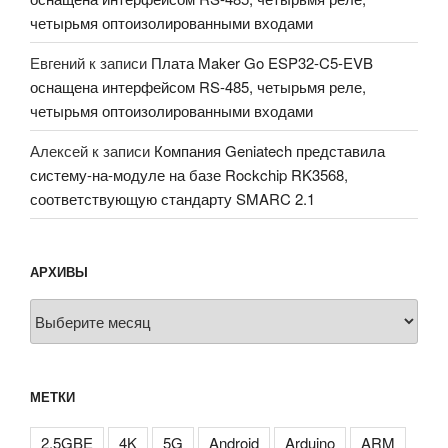
четырьмя оптоизолированными входами
Евгений
к записи
Плата Maker Go ESP32-C5-EVB
оснащена интерфейсом RS-485, четырьмя реле,
четырьмя оптоизолированными входами
Алексей
к записи
Компания Geniatech представила
систему-на-модуле на базе Rockchip RK3568,
соответствующую стандарту SMARC 2.1
АРХИВЫ
Архивы
МЕТКИ
2.5GBE
4K
5G
Android
Arduino
ARM