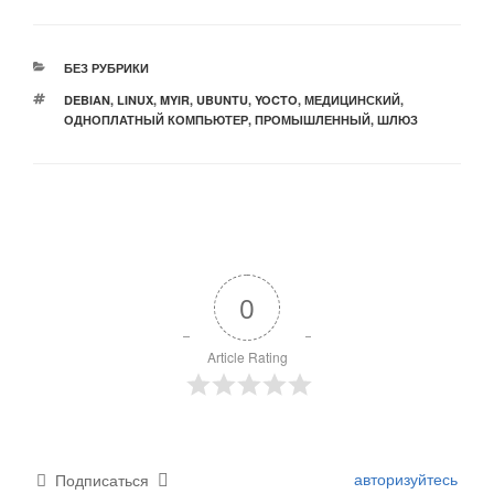
РУБРИКИ
БЕЗ РУБРИКИ
МЕТКИ
DEBIAN
,
LINUX
,
MYIR
,
UBUNTU
,
YOCTO
,
МЕДИЦИНСКИЙ
,
ОДНОПЛАТНЫЙ КОМПЬЮТЕР
,
ПРОМЫШЛЕННЫЙ
,
ШЛЮЗ
0
Article Rating
авторизуйтесь
Подписаться