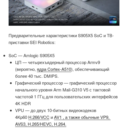
Предварительные характеристики S905X5 SoC и ТВ-
приставки SEI Robotics:
SoC — Amlogic S905X5
ЦП — четырехъядерный процессор Armv9
(вероятно,
ядра Cortex-A510
), обеспечивающий
более 40 тыс. DMIPS.
Графический процессор — графический процессор
начального уровня Arm Mali-G310 V5 с тактовой
частотой 1 ГГц для пользовательских интерфейсов
4K HDR
VPU — до двух 10-битных видеокодеков
4Kp60
H.266/VCC
и
AV1 , а также обычные VP9, ​​
AVS3, H.265/HEVC, H.264.