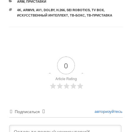
РУБРИКИ
ARM
,
ПРИСТАВКИ
МЕТКИ
4K
,
ARMV9
,
AV1
,
DOLBY
,
H.266
,
SEI ROBOTICS
,
TV BOX
,
ИСКУССТВЕННЫЙ ИНТЕЛЛЕКТ
,
ТВ-БОКС
,
ТВ-ПРИСТАВКА
0
Article Rating
авторизуйтесь
Подписаться