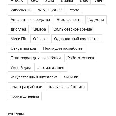
RISC-V
SBC
SOM
Ubuntu
USB
WiFi
Windows 10
WINDOWS 11
Yocto
Аппаратные средства
Безопасность
Гаджеты
Дисплей
Камера
Компьютерное зрение
Мини ПК
Обзоры
Одноплатный компьютер
Открытый код
Плата для разработки
Платформа для разработки
Робототехника
Умный дом
автоматизация
искусственный интеллект
мини-пк
плата разработки
плата разработчика
промышленный
РУБРИКИ