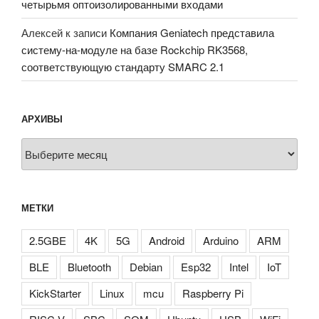
четырьмя оптоизолированными входами
Алексей
к записи
Компания Geniatech представила
систему-на-модуле на базе Rockchip RK3568,
соответствующую стандарту SMARC 2.1
АРХИВЫ
Архивы
МЕТКИ
2.5GBE
4K
5G
Android
Arduino
ARM
BLE
Bluetooth
Debian
Esp32
Intel
IoT
KickStarter
Linux
mcu
Raspberry Pi