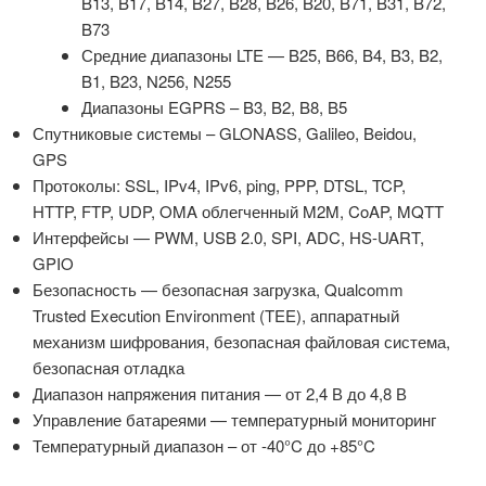
B13, B17, B14, B27, B28, B26, B20, B71, B31, B72,
B73
Средние диапазоны LTE — B25, B66, B4, B3, B2,
B1, B23, N256, N255
Диапазоны EGPRS – B3, B2, B8, B5
Спутниковые системы – GLONASS, Galileo, Beidou,
GPS
Протоколы: SSL, IPv4, IPv6, ping, PPP, DTSL, TCP,
HTTP, FTP, UDP, OMA облегченный M2M, CoAP, MQTT
Интерфейсы — PWM, USB 2.0, SPI, ADC, HS-UART,
GPIO
Безопасность — безопасная загрузка, Qualcomm
Trusted Execution Environment (TEE), аппаратный
механизм шифрования, безопасная файловая система,
безопасная отладка
Диапазон напряжения питания — от 2,4 В до 4,8 В
Управление батареями — температурный мониторинг
Температурный диапазон – от -40°C до +85°C