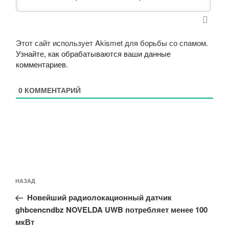
Этот сайт использует Akismet для борьбы со спамом.
Узнайте, как обрабатываются ваши данные
комментариев
.
0
КОММЕНТАРИЙ
Навигация
Предыдущая
НАЗАД
по
запись:
записям
Новейший радиолокационный датчик
ghbcencndbz NOVELDA UWB потребляет менее 100
мкВт