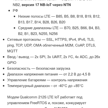
NB2,
версия 17 NB-IoT через NTN
РФ
Низкие полосы LTE — B85, B5, B8, B18, B19, B12,
B13, B17, B14, B28, B26, B20
Средние диапазоны LTE — B70, B25, B66, B4, B3,
B2, B1, B23, N255, N256
Сетевые протоколы — SSL, HTTPS, IPv4, IPv6, TLS,
ping, TCP, UDP, OMA облегченный M2M, CoAP, DTLS,
MQTT
Ввод / вывод — 2x SPI, 3x UART, 2x I²C, 4x ADC, до 26x
GPIO
Безопасность — безопасная загрузка
Диапазон напряжения питания — от 2,2 В до 4,5 В
Управление батареями — контроль напряжения
Температурный диапазон – от -40°C до +85°C
Модем Qualcomm 212S LTE IoT работает под
управлением FreeRTOS и, похоже, конкурирует