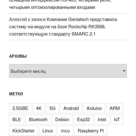
четырьмя оптоизолированными входами
Алексей
к записи
Компания Geniatech представила
систему-на-модуле на базе Rockchip RK3568,
соответствующую стандарту SMARC 2.1
АРХИВЫ
Архивы
МЕТКИ
2.5GBE
4K
5G
Android
Arduino
ARM
BLE
Bluetooth
Debian
Esp32
Intel
IoT
KickStarter
Linux
mcu
Raspberry Pi