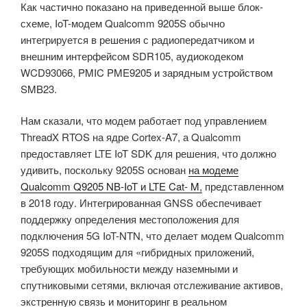
Как частично показано на приведенной выше блок-
схеме, IoT-модем Qualcomm 9205S обычно
интегрируется в решения с радиопередатчиком и
внешним интерфейсом SDR105, аудиокодеком
WCD93066, PMIC PME9205 и зарядным устройством
SMB23.
Нам сказали, что модем работает под управлением
ThreadX RTOS на ядре Cortex-A7, а Qualcomm
предоставляет LTE IoT SDK для решения, что должно
удивить, поскольку 9205S основан
на модеме
Qualcomm Q9205 NB-IoT и LTE Cat- M
,
представленном
в 2018 году. Интегрированная GNSS обеспечивает
поддержку определения местоположения для
подключения 5G IoT-NTN, что делает модем Qualcomm
9205S подходящим для «гибридных приложений,
требующих мобильности между наземными и
спутниковыми сетями, включая отслеживание активов,
экстренную связь и мониторинг в реальном