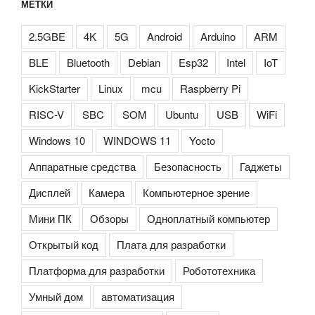
МЕТКИ
2.5GBE
4K
5G
Android
Arduino
ARM
BLE
Bluetooth
Debian
Esp32
Intel
IoT
KickStarter
Linux
mcu
Raspberry Pi
RISC-V
SBC
SOM
Ubuntu
USB
WiFi
Windows 10
WINDOWS 11
Yocto
Аппаратные средства
Безопасность
Гаджеты
Дисплей
Камера
Компьютерное зрение
Мини ПК
Обзоры
Одноплатный компьютер
Открытый код
Плата для разработки
Платформа для разработки
Робототехника
Умный дом
автоматизация