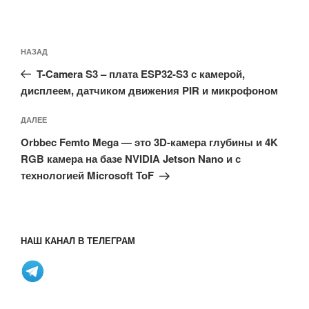
Навигация
Предыдущая
НАЗАД
по
запись:
записям
T-Camera S3 – плата ESP32-S3 с камерой,
дисплеем, датчиком движения PIR и микрофоном
Следующая
ДАЛЕЕ
запись
Orbbec Femto Mega — это 3D-камера глубины и 4K
RGB камера на базе NVIDIA Jetson Nano и с
технологией Microsoft ToF
НАШ КАНАЛ В ТЕЛЕГРАМ