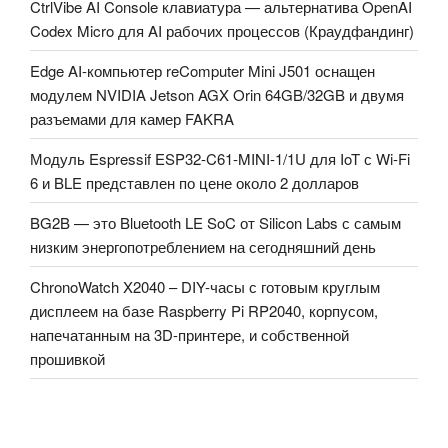
CtrlVibe AI Console клавиатура — альтернатива OpenAI
Codex Micro для AI рабочих процессов (Краудфандинг)
Edge AI-компьютер reComputer Mini J501 оснащен
модулем NVIDIA Jetson AGX Orin 64GB/32GB и двумя
разъемами для камер FAKRA
Модуль Espressif ESP32-C61-MINI-1/1U для IoT с Wi-Fi
6 и BLE представлен по цене около 2 долларов
BG2B — это Bluetooth LE SoC от Silicon Labs с самым
низким энергопотреблением на сегодняшний день
ChronoWatch X2040 – DIY-часы с готовым круглым
дисплеем на базе Raspberry Pi RP2040, корпусом,
напечатанным на 3D-принтере, и собственной
прошивкой