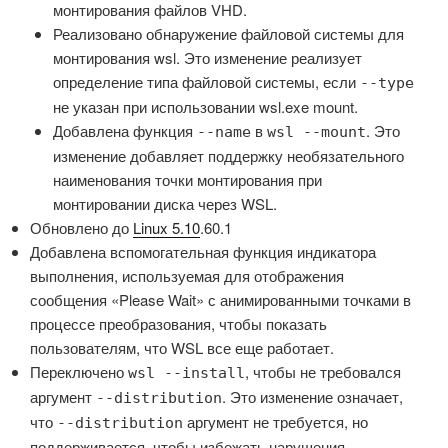
монтирования файлов VHD.
Реализовано обнаружение файловой системы для
монтирования wsl. Это изменение реализует
определение типа файловой системы, если
--type
не указан при использовании wsl.exe mount.
Добавлена функция
в
. Это
--name
wsl --mount
изменение добавляет поддержку необязательного
наименования точки монтирования при
монтировании диска через WSL.
Обновлено до
Linux 5.10
.60.1
Добавлена ​​вспомогательная функция индикатора
выполнения, используемая для отображения
сообщения «Please Wait» с анимированными точками в
процессе преобразования, чтобы показать
пользователям, что WSL все еще работает.
Переключено
, чтобы не требовался
wsl --install
аргумент
. Это изменение означает,
--distribution
что
аргумент не требуется, но
--distribution
поддерживается, чтобы избежать нарушения