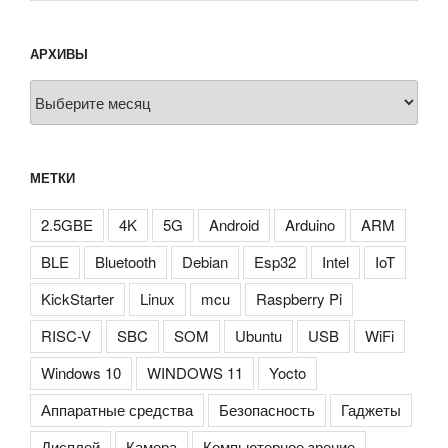
АРХИВЫ
Архивы
МЕТКИ
2.5GBE
4K
5G
Android
Arduino
ARM
BLE
Bluetooth
Debian
Esp32
Intel
IoT
KickStarter
Linux
mcu
Raspberry Pi
RISC-V
SBC
SOM
Ubuntu
USB
WiFi
Windows 10
WINDOWS 11
Yocto
Аппаратные средства
Безопасность
Гаджеты
Дисплей
Камера
Компьютерное зрение