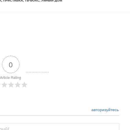
К
,
ПРИСТАВКА
,
ТВ-БОКС
,
УМНЫЙ ДОМ
0
Article Rating
авторизуйтесь