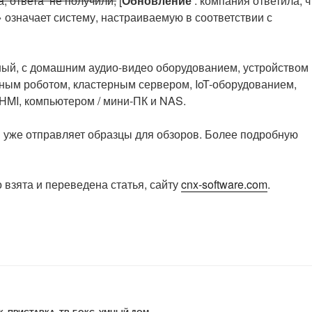
а, ответа не получили
,
[
Обновление
: компания ответила, ч
 означает систему, настраиваемую в соответствии с
ый, с домашним аудио-видео оборудованием, устройством
ьным роботом, кластерным сервером, IoT-оборудованием,
MI, компьютером / мини-ПК и NAS.
 уже отправляет образцы для обзоров.
Более подробную
 взята и переведена статья, сайту
cnx-software.com
.