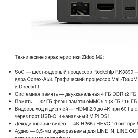
Технические характеристики Zidoo M9:
SoC — шестиядерный процессор
Rockchip RK3399
—
ядра Cortex-A53.
Г
рафический процессор Mali-T860MP
и Directx11
Системная память — двухканальная 4 ГБ DDR (2 ГБ
Память — 32 ГБ флэш-памяти eMMC5.1 (8 ГБ / 16 ГБ /
Видеовыход и дисплей — HDMI 2.0 до 4K при 60 Гц с H
через порт USB-C, 4-канальный MIPI DSI
Декодирование видео — 4K H265 / HEVC 10 бит при 60
Аудио — 3,5-мм аудиоразъемы для LINE IN, LINE OU