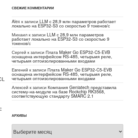
СВЕЖИЕ КОММЕНТАРИИ
Alex
к записи
LLM с 28,9 млн параметров работает
локально на ESP32-S3 со скоростью 9 токенов/с
Михаил
к записи
LLM с 28,9 млн параметров
работает локально на ESP32-S3 со скоростью 9
токенов/с
Сергей
к записи
Плата Maker Go ESP32-C5-EVB
оснащена интерфейсом RS-485, четырьмя реле,
четырьмя оптоизолированными входами
Евгений
к записи
Плата Maker Go ESP32-C5-EVB
оснащена интерфейсом RS-485, четырьмя реле,
четырьмя оптоизолированными входами
CL
Алексей
к записи
Компания Geniatech представила
систему-на-модуле на базе Rockchip RK3568,
соответствующую стандарту SMARC 2.1
с
АРХИВЫ
Архивы