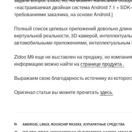
задали вопрос Zidoo, но, на момент написания обзор
«настраиваемая двойная система Android 7.1 + SDK»
требованиями заказчика, на основе Android.]
Полный список целевых приложений довольно длинн
виртуальной реальности, 3D-камерой, интеллектуал
автомобильными приложениями, интеллектуальным H
Zidoo M9 еще не выставлен на продажу, но компания
информацию можно найти на
странице продукта .
Выражаем свою благодарность источнику из которого
Оригинал статьи вы можете прочитать
здесь.
РУБРИКИ
ANDROID
,
LINUX
,
ROCKCHIP RK33XX
,
АППАРАТНЫЕ СРЕДСТВА
МЕТКИ