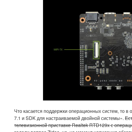
Что касается поддержки операционных систем, то в 
7.1 и SDK для настраиваемой двойной системы».
Ес
телевизионной приставке Realtek RTD129x с операци