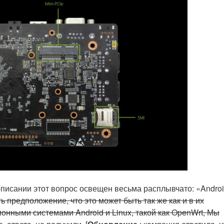
описании этот вопрос освещен весьма расплывчато: «Andro
ть
предположение, что это может быть так же как и в их
онными системами Android и Linux, такой как OpenWrt, Мы