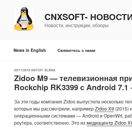
Перейти
к
CNXSOFT- НОВОСТ
содержимому
Новости, инструкции, обзоры
News in English
Свяжитесь с нами
ОПУБЛИКОВАНО
23/11/2019
АВТОР:
ELENA
Zidoo M9 — телевизионная при
Rockchip RK3399 с Android 7.1
За эти годы компания Zidoo выпустила несколько те
которых мы рассмотрели, например
Zidoo X9
(2015) 
операционными системами — Android и OpenWrt, р
роутера, соответственно. Это их
медиацентр Zidoo X