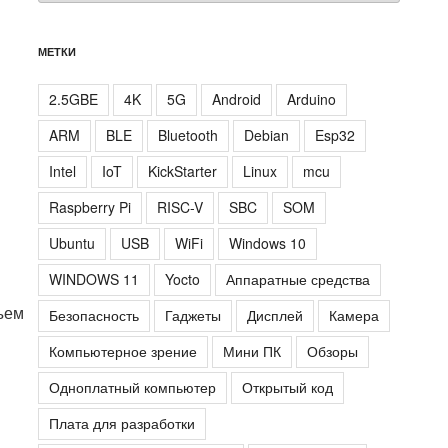
МЕТКИ
2.5GBE
4K
5G
Android
Arduino
ARM
BLE
Bluetooth
Debian
Esp32
Intel
IoT
KickStarter
Linux
mcu
Raspberry Pi
RISC-V
SBC
SOM
Ubuntu
USB
WiFi
Windows 10
WINDOWS 11
Yocto
Аппаратные средства
ъем
Безопасность
Гаджеты
Дисплей
Камера
Компьютерное зрение
Мини ПК
Обзоры
Одноплатный компьютер
Открытый код
Плата для разработки