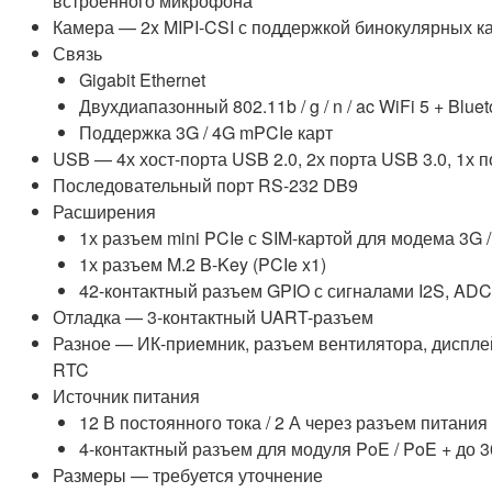
встроенного микрофона
Камера — 2x MIPI-CSI с поддержкой бинокулярных к
Связь
Gigabit Ethernet
Двухдиапазонный 802.11b / g / n / ac WiFi 5 + Bluet
Поддержка 3G / 4G mPCIe карт
USB — 4х хост-порта USB 2.0, 2х порта USB 3.0, 1х 
Последовательный порт RS-232 DB9
Расширения
1х разъем mini PCIe с SIM-картой для модема 3G 
1х разъем M.2 B-Key (PCIe x1)
42-контактный разъем GPIO с сигналами I2S, ADC
Отладка — 3-контактный UART-разъем
Разное — ИК-приемник, разъем вентилятора, дисплей
RTC
Источник питания
12 В постоянного тока / 2 А через разъем питания
4-контактный разъем для модуля PoE / PoE + до 3
Размеры — требуется уточнение