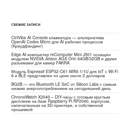
СВЕЖИЕ ЗАПИСИ
CtrlVibe AI Console клавиатура — альтернатива
OpenAI Codex Micro для AI рабочих процессов
(Краудфандинг)
Edge AI-компьютер reComputer Mini J501 оснащен
модулем NVIDIA Jetson AGX Orin 64GB/32GB и двумя
разъемами для камер FAKRA
Модуль Espressif ESP32-C61-MINI-1/1U для IoT с Wi-Fi
6 и BLE представлен по цене около 2 долларов
BG2B — это Bluetooth LE SoC от Silicon Labs с самым
низким энергопотреблением на сегодняшний день
ChronoWatch X2040 – DIY-часы с готовым круглым
дисплеем на базе Raspberry Pi RP2040, корпусом,
напечатанным на 3D-принтере, и собственной
прошивкой