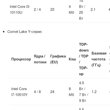
15
Intel Core i3-
4
Вт /
2 / 4
23
2.1
10110U
Мб
25
Вт
Comet Lake Y-серии:
TDP-
down
Базовая
Ядра /
Графика
/ TDP
Процессор
Кэш
частота
потоки
(EU)
/
(ГГц)
TDP-
up
4.5
Intel Core
8
Вт /
4 / 8
24
1.2
i7-10510Y
Мб
7 Вт /
9 Вт
5.5