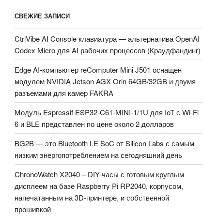
СВЕЖИЕ ЗАПИСИ
CtrlVibe AI Console клавиатура — альтернатива OpenAI
Codex Micro для AI рабочих процессов (Краудфандинг)
Edge AI-компьютер reComputer Mini J501 оснащен
модулем NVIDIA Jetson AGX Orin 64GB/32GB и двумя
разъемами для камер FAKRA
Модуль Espressif ESP32-C61-MINI-1/1U для IoT с Wi-Fi
6 и BLE представлен по цене около 2 долларов
BG2B — это Bluetooth LE SoC от Silicon Labs с самым
низким энергопотреблением на сегодняшний день
ChronoWatch X2040 – DIY-часы с готовым круглым
дисплеем на базе Raspberry Pi RP2040, корпусом,
напечатанным на 3D-принтере, и собственной
прошивкой