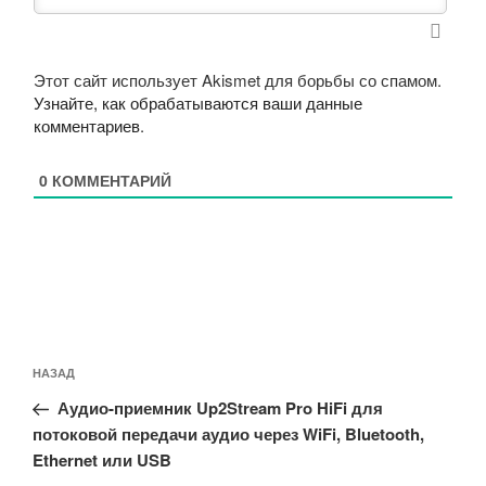
Этот сайт использует Akismet для борьбы со спамом.
Узнайте, как обрабатываются ваши данные
комментариев
.
0
КОММЕНТАРИЙ
Навигация
Предыдущая
НАЗАД
по
запись:
записям
Аудио-приемник Up2Stream Pro HiFi для
потоковой передачи аудио через WiFi, Bluetooth,
Ethernet или USB