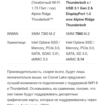
(Гигабитный Wi-Fi
Thunderbolt с /
1.73 Гбит / сек)
USB 3.1 Gen 2 &
Alpine Ridge
DisplayPort 1.4
Thunderbolt™
или Alpine Ridge
Thunderbolt
WWAN
XMM 7360 M.2
XMM
7560
M.2
Хранилище
Intel Optane SSD /
Intel Optane SSD /
Memory, PCIe 3.0,
Memory, PCIe 3.0,
SATA, SDXC 3.01,
SATA, SD 3.0,
eMMC 5.0
eMMC
5.14
Производительность, скорее всего, будет лишь
незначительно выше, но Comet Lake предлагает
лучший возможности подключения с поддержкой WiFi 6
и Thunderbolt. Основываясь на сравнении, похоже, что
они также будут поддерживать дискретные
графические карты, которые не поддерживались через