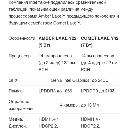
Компания Intel также поделилась сравнительной
таблицей, показывающей различия между
процессорами Amber Lake-Y предыдущего поколения и
будущим семейством Comet Lake-Y.
Особенности
AMBER LAKE Y22
COMET LAKE Y42
(5 Вт)
(7 Вт)
Процессор
14 нм процессор
14 нм процессор
(до 2 ядер) / 22 нм
(до
4
ядер) / 22 нм
PCH
PCH
GFX
Gen 9 Intel Graphics; до 24EU
Память
LPDDR3 до 1866
LPDDR3 до
2133
Обработка
4 камеры, до 13 Мп
изображения
Медиа,
HDMI1.4 /
HDMI1.4 /
Дисплей,
HDCP2.2,
HDCP2.2,