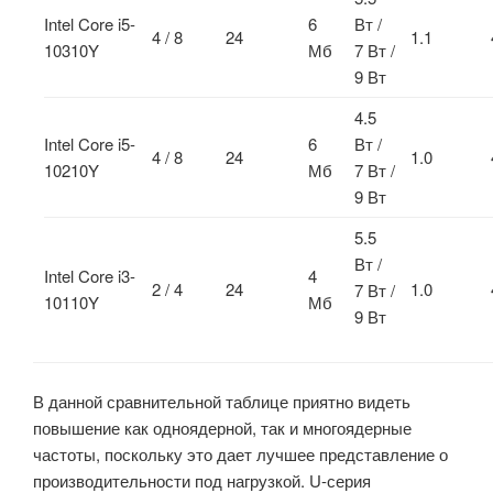
Intel Core i5-
6
Вт /
4 / 8
24
1.1
10310Y
Мб
7 Вт /
9 Вт
4.5
Intel Core i5-
6
Вт /
4 / 8
24
1.0
10210Y
Мб
7 Вт /
9 Вт
5.5
Вт /
Intel Core i3-
4
2 / 4
24
1.0
7 Вт /
10110Y
Мб
9 Вт
В данной сравнительной таблице приятно видеть
повышение как одноядерной, так и многоядерные
частоты, поскольку это дает лучшее представление о
производительности под нагрузкой. U-серия