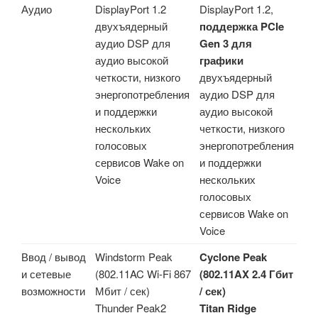
Аудио
DisplayPort 1.2
DisplayPort 1.2,
двухъядерный
поддержка PCIe
аудио DSP для
Gen 3 для
аудио высокой
графики
четкости, низкого
двухъядерный
энергопотребления
аудио DSP для
и поддержки
аудио высокой
нескольких
четкости, низкого
голосовых
энергопотребления
сервисов Wake on
и поддержки
Voice
нескольких
голосовых
сервисов Wake on
Voice
Ввод / вывод
Windstorm Peak
Cyclone Peak
и сетевые
(802.11AC Wi-Fi 867
(802.11AX 2.4 Гбит
возможности
Мбит / сек)
/ сек)
Thunder Peak2
Titan Ridge