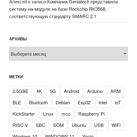
Алексей
к записи
Компания Geniatech представила
систему-на-модуле на базе Rockchip RK3568,
соответствующую стандарту SMARC 2.1
АРХИВЫ
Архивы
МЕТКИ
2.5GBE
4K
5G
Android
Arduino
ARM
BLE
Bluetooth
Debian
Esp32
Intel
IoT
KickStarter
Linux
mcu
Raspberry Pi
RISC-V
SBC
SOM
Ubuntu
USB
WiFi
Windows 10
WINDOWS 11
Yocto