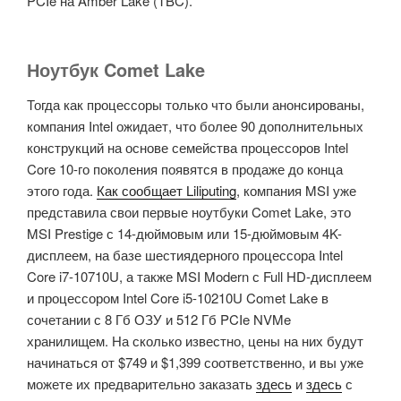
PCIe на Amber Lake (TBC).
Ноутбук Comet Lake
Тогда как процессоры только что были анонсированы,
компания Intel ожидает, что более 90 дополнительных
конструкций на основе семейства процессоров Intel
Core 10-го поколения появятся в продаже до конца
этого года.
Как сообщает Liliputing
, компания MSI уже
представила свои первые ноутбуки Comet Lake, это
MSI Prestige с 14-дюймовым или 15-дюймовым 4K-
дисплеем, на базе шестиядерного процессора Intel
Core i7-10710U, а также MSI Modern с Full HD-дисплеем
и процессором Intel Core i5-10210U Comet Lake в
сочетании с 8 Гб ОЗУ и 512 Гб PCIe NVMe
хранилищем. На сколько известно, цены на них будут
начинаться от $749 и $1,399 соответственно, и вы уже
можете их предварительно заказать
здесь
и
здесь
с