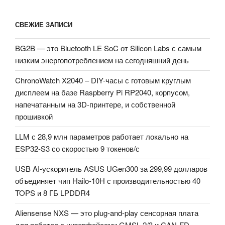
СВЕЖИЕ ЗАПИСИ
BG2B — это Bluetooth LE SoC от Silicon Labs с самым
низким энергопотреблением на сегодняшний день
ChronoWatch X2040 – DIY-часы с готовым круглым
дисплеем на базе Raspberry Pi RP2040, корпусом,
напечатанным на 3D-принтере, и собственной
прошивкой
LLM с 28,9 млн параметров работает локально на
ESP32-S3 со скоростью 9 токенов/с
USB AI-ускоритель ASUS UGen300 за 299,99 долларов
объединяет чип Hailo-10H с производительностью 40
TOPS и 8 ГБ LPDDR4
Aliensense NXS — это plug-and-play сенсорная плата
для роботов с интерфейсами GMSL 2/3 и CAN-FD.