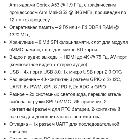
Arm ядрами Cortex A53 @ 1.9 ГГц, с графическим
процессором Arm Mali-G52 @ 846 МГц; произведен по
12-нм техпроцессу
Оперативная память – 2 Гб или 4 Гб DDR4 RAM @
1320 МГц
Хранилище – 8 Мб SPI флэш-памяти, слот для модуля
eMMC памяти, слот для микро SD карты
Видео и аудио выходы – HDMI до 4K @ 75 Гц, AV-порт
(композитное видео + стерео аудио)
USB – 4x порта USB 3.0, 1x микро USB порт 2.0 OTG
Расширение – 40-контактный разъем GPIO с 2x I2C,
UART, 6x PWM, SPI, S / PDIF, 2x ADC и GPIO
Разное – 2x системных светодиода, переключатель
выбора загрузки SPI / eMMC, ИК-приемник, 2-
контактный разъем для RTC батареи, 2-контактный
разъем для дополнительного вентилятора
Отладка – 1x разъем UART для последовательной
консоли
Питание – вход DC через разъем типа баррель