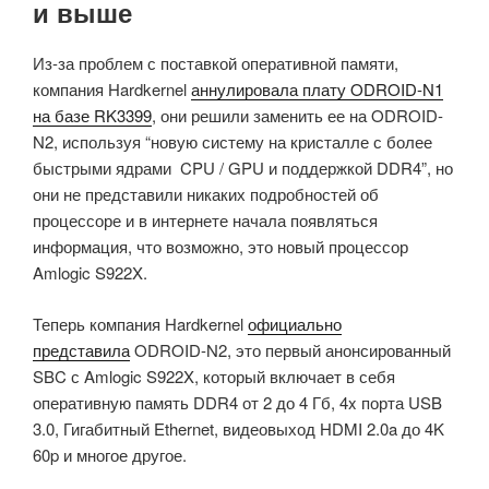
и выше
Из-за проблем с поставкой оперативной памяти,
компания Hardkernel
аннулировала плату ODROID-N1
на базе RK3399
, они решили заменить ее на ODROID-
N2, используя “новую систему на кристалле с более
быстрыми ядрами CPU / GPU и поддержкой DDR4”, но
они не представили никаких подробностей об
процессоре и в интернете начала появляться
информация, что возможно, это новый процессор
Amlogic S922X.
Теперь компания Hardkernel
официально
представила
ODROID-N2, это первый анонсированный
SBC с Amlogic S922X, который включает в себя
оперативную память DDR4 от 2 до 4 Гб, 4x порта USB
3.0, Гигабитный Ethernet, видеовыход HDMI 2.0a до 4K
60p и многое другое.