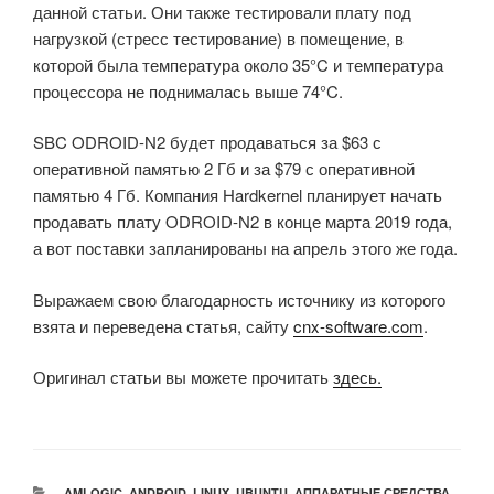
данной статьи. Они также тестировали плату под
нагрузкой (стресс тестирование) в помещение, в
которой была температура около 35°C и температура
процессора не поднималась выше 74°C.
SBC ODROID-N2 будет продаваться за $63 с
оперативной памятью 2 Гб и за $79 с оперативной
памятью 4 Гб. Компания Hardkernel планирует начать
продавать плату ODROID-N2 в конце марта 2019 года,
а вот поставки запланированы на апрель этого же года.
Выражаем свою благодарность источнику из которого
взята и переведена статья, сайту
cnx-software.com
.
Оригинал статьи вы можете прочитать
здесь.
РУБРИКИ
AMLOGIC
,
ANDROID
,
LINUX
,
UBUNTU
,
АППАРАТНЫЕ СРЕДСТВА