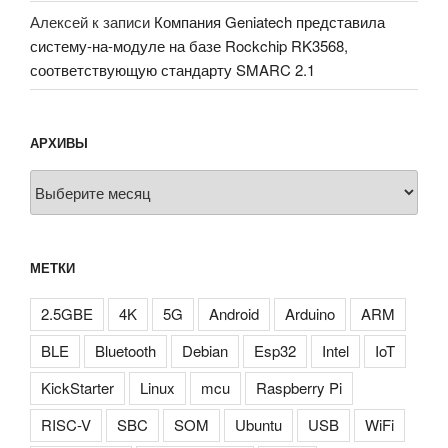
Алексей
к записи
Компания Geniatech представила
систему-на-модуле на базе Rockchip RK3568,
соответствующую стандарту SMARC 2.1
АРХИВЫ
Архивы
МЕТКИ
2.5GBE
4K
5G
Android
Arduino
ARM
BLE
Bluetooth
Debian
Esp32
Intel
IoT
KickStarter
Linux
mcu
Raspberry Pi
RISC-V
SBC
SOM
Ubuntu
USB
WiFi