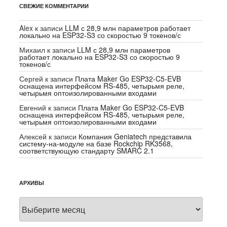
СВЕЖИЕ КОММЕНТАРИИ
Alex
к записи
LLM с 28,9 млн параметров работает
локально на ESP32-S3 со скоростью 9 токенов/с
Михаил
к записи
LLM с 28,9 млн параметров
работает локально на ESP32-S3 со скоростью 9
токенов/с
Сергей
к записи
Плата Maker Go ESP32-C5-EVB
оснащена интерфейсом RS-485, четырьмя реле,
четырьмя оптоизолированными входами
Евгений
к записи
Плата Maker Go ESP32-C5-EVB
оснащена интерфейсом RS-485, четырьмя реле,
четырьмя оптоизолированными входами
Алексей
к записи
Компания Geniatech представила
систему-на-модуле на базе Rockchip RK3568,
соответствующую стандарту SMARC 2.1
АРХИВЫ
Архивы