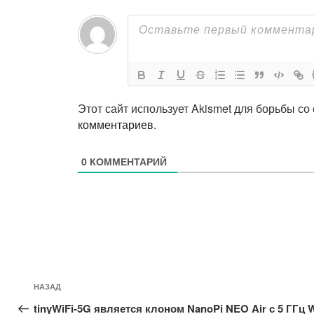
Этот сайт использует Akismet для борьбы со
комментариев
.
0
КОММЕНТАРИЙ
Навигация
Предыдущая
НАЗАД
по
запись:
tinyWiFi-5G является клоном NanoPi NEO Air с 5 ГГц W