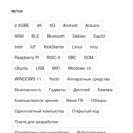
МЕТКИ
2.5GBE
4K
5G
Android
Arduino
ARM
BLE
Bluetooth
Debian
Esp32
Intel
IoT
KickStarter
Linux
mcu
Raspberry Pi
RISC-V
SBC
SOM
Ubuntu
USB
WiFi
Windows 10
WINDOWS 11
Yocto
Аппаратные средства
Безопасность
Гаджеты
Дисплей
Камера
Компьютерное зрение
Мини ПК
Обзоры
Одноплатный компьютер
Открытый код
Плата для разработки
Платформа для разработки
Робототехника