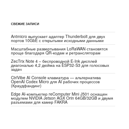
СВЕЖИЕ ЗАПИСИ
Antmicro выпускает адаптер Thunderbolt для двух
портов 10GbE с открытыми исходными данными
Масштабные развертывания LoRaWAN становятся
проще благодаря QR-кодам и ретрансляторам
ZecTrix Note 4 – беспроводной E-Ink дисплей
диагональю 4,2 дюйма на ESP32-S3 для голосовых
задач
CtrlVibe AI Console клавиатура — альтернатива
OpenAI Codex Micro для AI рабочих процессов
(Краудфандинг)
Edge AI-компьютер reComputer Mini J501 оснащен
модулем NVIDIA Jetson AGX Orin 64GB/32GB и двумя
разъемами для камер FAKRA