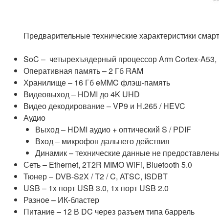
Предварительные технические характеристики смарт
SoC – четырехъядерный процессор Arm Cortex-A53,
Оперативная память – 2 Гб RAM
Хранилище – 16 Гб eMMC флэш-память
Видеовыход – HDMI до 4K UHD
Видео декодирование – VP9 и H.265 / HEVC
Аудио
Выход – HDMI аудио + оптический S / PDIF
Вход – микрофон дальнего действия
Динамик – технические данные не предоставлен
Сеть – Ethernet, 2T2R MIMO WiFi, Bluetooth 5.0
Тюнер – DVB-S2X / T2 / C, ATSC, ISDBT
USB – 1x порт USB 3.0, 1x порт USB 2.0
Разное – ИК-бластер
Питание – 12 В DC через разъем типа баррель