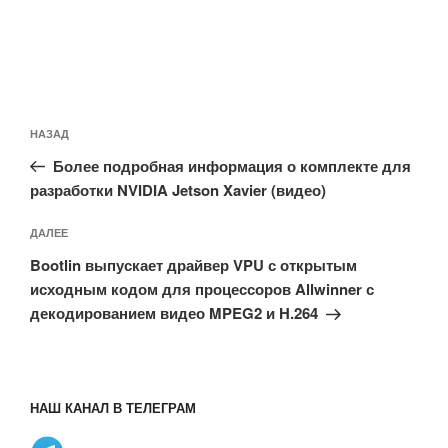
Навигация
Предыдущая
НАЗАД
по
запись:
записям
Более подробная информация о комплекте для
разработки NVIDIA Jetson Xavier (видео)
Следующая
ДАЛЕЕ
запись
Bootlin выпускает драйвер VPU с открытым
исходным кодом для процессоров Allwinner с
декодированием видео MPEG2 и H.264
НАШ КАНАЛ В ТЕЛЕГРАМ