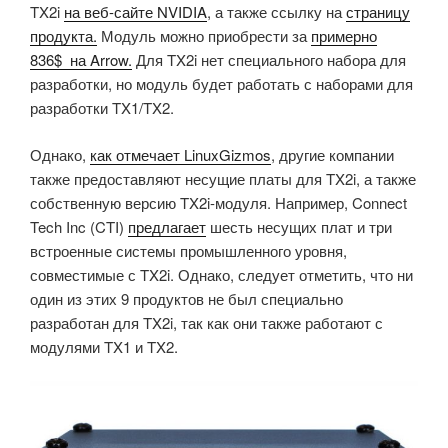
TX2i
на веб-сайте NVIDIA
, а также ссылку на
страницу
продукта.
Модуль можно приобрести за
примерно
836
$
на Arrow.
Для TX2i нет специального набора для
разработки, но модуль будет работать с наборами для
разработки TX1/TX2.
Однако,
как отмечает LinuxGizmos
, другие компании
также предоставляют несущие платы для TX2i, а также
собственную версию TX2i-модуля. Например, Connect
Tech Inc (CTI)
предлагает
шесть несущих плат и три
встроенные системы промышленного уровня,
совместимые с TX2i. Однако, следует отметить, что ни
один из этих 9 продуктов не был специально
разработан для TX2i, так как они также работают с
модулями TX1 и TX2.