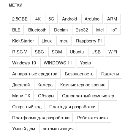
МЕТКИ
2.5GBE
4K
5G
Android
Arduino
ARM
BLE
Bluetooth
Debian
Esp32
Intel
IoT
KickStarter
Linux
mcu
Raspberry Pi
RISC-V
SBC
SOM
Ubuntu
USB
WiFi
Windows 10
WINDOWS 11
Yocto
Аппаратные средства
Безопасность
Гаджеты
Дисплей
Камера
Компьютерное зрение
Мини ПК
Обзоры
Одноплатный компьютер
Открытый код
Плата для разработки
Платформа для разработки
Робототехника
Умный дом
автоматизация