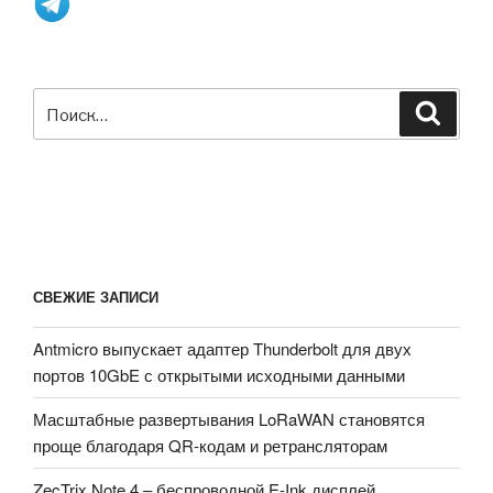
Искать:
Поиск
СВЕЖИЕ ЗАПИСИ
Antmicro выпускает адаптер Thunderbolt для двух
портов 10GbE с открытыми исходными данными
Масштабные развертывания LoRaWAN становятся
проще благодаря QR-кодам и ретрансляторам
ZecTrix Note 4 – беспроводной E-Ink дисплей