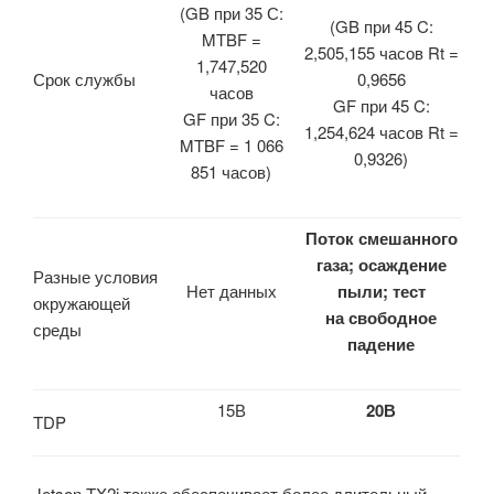
(GB при 35 С:
(GB при 45 C:
MTBF =
2,505,155 часов Rt =
1,747,520
Срок службы
0,9656
часов
GF при 45 C:
GF при 35 C:
1,254,624 часов Rt =
MTBF = 1 066
0,9326)
851 часов)
Поток смешанного
газа;
осаждение
Разные условия
Нет данных
пыли;
т
ес
т
окружающей
н
а
свободное
среды
п
адение
15В
20В
TDP
Jetson TX2i также обеспечивает более длительный