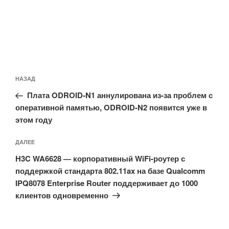
Навигация
Предыдущая
НАЗАД
по
запись:
записям
Плата ODROID-N1 аннулирована из-за проблем с
оперативной памятью, ODROID-N2 появится уже в
этом году
Следующая
ДАЛЕЕ
запись
H3C WA6628 — корпоративный WiFi-роутер с
поддержкой стандарта 802.11ax на базе Qualcomm
IPQ8078 Enterprise Router поддерживает до 1000
клиентов одновременно