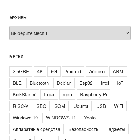
АРХИВЫ
Архивы
МЕТКИ
2.5GBE
4K
5G
Android
Arduino
ARM
BLE
Bluetooth
Debian
Esp32
Intel
IoT
KickStarter
Linux
mcu
Raspberry Pi
RISC-V
SBC
SOM
Ubuntu
USB
WiFi
Windows 10
WINDOWS 11
Yocto
Аппаратные средства
Безопасность
Гаджеты