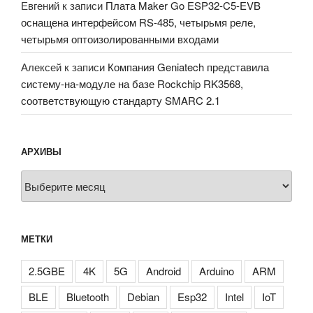
Евгений
к записи
Плата Maker Go ESP32-C5-EVB
оснащена интерфейсом RS-485, четырьмя реле,
четырьмя оптоизолированными входами
Алексей
к записи
Компания Geniatech представила
систему-на-модуле на базе Rockchip RK3568,
соответствующую стандарту SMARC 2.1
АРХИВЫ
Архивы
МЕТКИ
2.5GBE
4K
5G
Android
Arduino
ARM
BLE
Bluetooth
Debian
Esp32
Intel
IoT