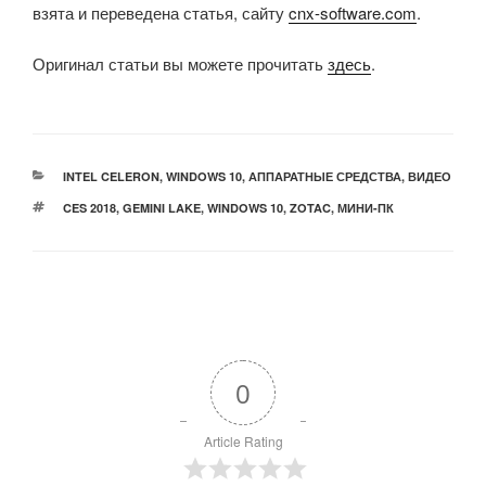
взята и переведена статья, сайту
cnx-software.com
.
Оригинал статьи вы можете прочитать
здесь
.
РУБРИКИ
INTEL CELERON
,
WINDOWS 10
,
АППАРАТНЫЕ СРЕДСТВА
,
ВИДЕО
МЕТКИ
CES 2018
,
GEMINI LAKE
,
WINDOWS 10
,
ZOTAC
,
МИНИ-ПК
0
Article Rating