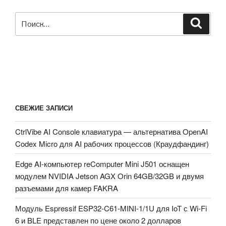
Искать:
Поиск
СВЕЖИЕ ЗАПИСИ
CtrlVibe AI Console клавиатура — альтернатива OpenAI
Codex Micro для AI рабочих процессов (Краудфандинг)
Edge AI-компьютер reComputer Mini J501 оснащен
модулем NVIDIA Jetson AGX Orin 64GB/32GB и двумя
разъемами для камер FAKRA
Модуль Espressif ESP32-C61-MINI-1/1U для IoT с Wi-Fi
6 и BLE представлен по цене около 2 долларов