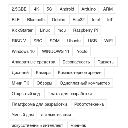
2.5GBE
4K
5G
Android
Arduino
ARM
BLE
Bluetooth
Debian
Esp32
Intel
IoT
KickStarter
Linux
mcu
Raspberry Pi
RISC-V
SBC
SOM
Ubuntu
USB
WiFi
Windows 10
WINDOWS 11
Yocto
Аппаратные средства
Безопасность
Гаджеты
Дисплей
Камера
Компьютерное зрение
Мини ПК
Обзоры
Одноплатный компьютер
Открытый код
Плата для разработки
Платформа для разработки
Робототехника
Умный дом
автоматизация
искусственный интеллект
мини-пк