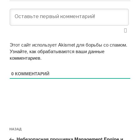
Этот сайт использует Akismet для борьбы со спамом.
Узнайте, как обрабатываются ваши данные
комментариев
.
0
КОММЕНТАРИЙ
Навигация
Предыдущая
НАЗАД
по
запись:
записям
Небезопасная прошивка Management Engine и