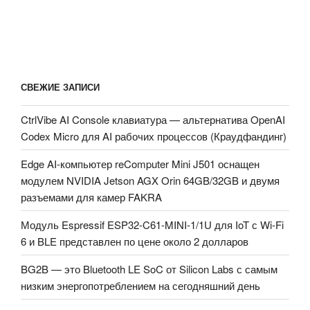
СВЕЖИЕ ЗАПИСИ
CtrlVibe AI Console клавиатура — альтернатива OpenAI
Codex Micro для AI рабочих процессов (Краудфандинг)
Edge AI-компьютер reComputer Mini J501 оснащен
модулем NVIDIA Jetson AGX Orin 64GB/32GB и двумя
разъемами для камер FAKRA
Модуль Espressif ESP32-C61-MINI-1/1U для IoT с Wi-Fi
6 и BLE представлен по цене около 2 долларов
BG2B — это Bluetooth LE SoC от Silicon Labs с самым
низким энергопотреблением на сегодняшний день