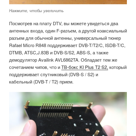
Нажмите, чтобы увеличить
Посмотрев на плату DTV, вы можете увидеться два
антенных входа, один F-разъем, а другой коаксиальный
разъем для обычной антенны, универсальный тюнер
Rafael Micro R848 поддерживает DVB-T/T2/C, ISDB-T/C,
DTMB, ATSC,J.83B и DVB-S/S2, ABS-S, а также
демодулятор Availink AVL6862TA. Обладает тем же
сочетанием чипов, что и
ТВ-бокс KI Plus T2 S2,
который
поддерживает спутниковый (DVB-S / S2) и
кабельный (DVB-T / T2) прием.