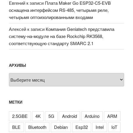
Евгений
к записи
Плата Maker Go ESP32-C5-EVB
оснащена интерфейсом RS-485, четырьмя реле,
четырьмя оптоизолированными входами
Алексей
к записи
Компания Geniatech представила
систему-на-модуле на базе Rockchip RK3568,
соответствующую стандарту SMARC 2.1
АРХИВЫ
Архивы
МЕТКИ
2.5GBE
4K
5G
Android
Arduino
ARM
BLE
Bluetooth
Debian
Esp32
Intel
IoT