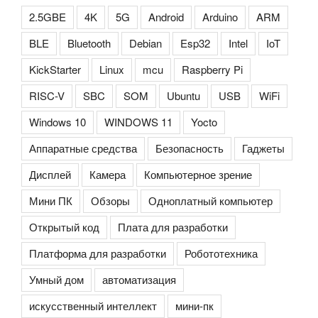
2.5GBE
4K
5G
Android
Arduino
ARM
BLE
Bluetooth
Debian
Esp32
Intel
IoT
KickStarter
Linux
mcu
Raspberry Pi
RISC-V
SBC
SOM
Ubuntu
USB
WiFi
Windows 10
WINDOWS 11
Yocto
Аппаратные средства
Безопасность
Гаджеты
Дисплей
Камера
Компьютерное зрение
Мини ПК
Обзоры
Одноплатный компьютер
Открытый код
Плата для разработки
Платформа для разработки
Робототехника
Умный дом
автоматизация
искусственный интеллект
мини-пк