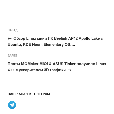
Навигация
Предыдущая
НАЗАД
по
запись:
записям
Обзор Linux мини ПК Beelink AP42 Apollo Lake с
Ubuntu, KDE Neon, Elementary OS….
Следующая
ДАЛЕЕ
запись
Платы MQMaker MiQi & ASUS Tinker получили Linux
4.11 с ускорителем 3D графики
НАШ КАНАЛ В ТЕЛЕГРАМ