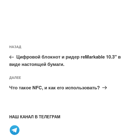
Навигация
Предыдущая
НАЗАД
по
запись:
записям
Цифровой блокнот и ридер reMarkable 10.3″ в
виде настоящей бумаги.
Следующая
ДАЛЕЕ
запись
Что такое NFC, и как его использовать?
НАШ КАНАЛ В ТЕЛЕГРАМ