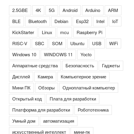
2.5GBE
4K
5G
Android
Arduino
ARM
BLE
Bluetooth
Debian
Esp32
Intel
IoT
KickStarter
Linux
mcu
Raspberry Pi
RISC-V
SBC
SOM
Ubuntu
USB
WiFi
Windows 10
WINDOWS 11
Yocto
Аппаратные средства
Безопасность
Гаджеты
Дисплей
Камера
Компьютерное зрение
Мини ПК
Обзоры
Одноплатный компьютер
Открытый код
Плата для разработки
Платформа для разработки
Робототехника
Умный дом
автоматизация
искусственный интеллект
мини-пк