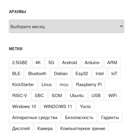
АРХИВЫ
Архивы
МЕТКИ
2.5GBE
4K
5G
Android
Arduino
ARM
BLE
Bluetooth
Debian
Esp32
Intel
IoT
KickStarter
Linux
mcu
Raspberry Pi
RISC-V
SBC
SOM
Ubuntu
USB
WiFi
Windows 10
WINDOWS 11
Yocto
Аппаратные средства
Безопасность
Гаджеты
Дисплей
Камера
Компьютерное зрение