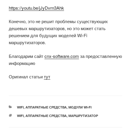
https://youtu.be/jJyDvrn3Ahk
Конечно, это не решит проблемы существующих
дешевых маршрутизаторов, но это может стать
решением для будущих моделей Wi-Fi
маршрутизаторов.
Благодарим сайт
cnx-software.com
за предоставленную
информацию
Оригинал статьи
тут
РУБРИКИ
WIFI
,
АППАРАТНЫЕ СРЕДСТВА
,
МОДУЛИ WI-FI
МЕТКИ
WIFI
,
АППАРАТНЫЕ СРЕДСТВА
,
МАРШРУТИЗАТОР