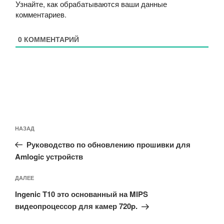
Узнайте, как обрабатываются ваши данные
комментариев
.
0
КОММЕНТАРИЙ
Навигация
Предыдущая
НАЗАД
по
запись:
записям
Руководство по обновлению прошивки для
Amlogic устройств
Следующая
ДАЛЕЕ
запись
Ingenic T10 это основанный на MIPS
видеопроцессор для камер 720p.