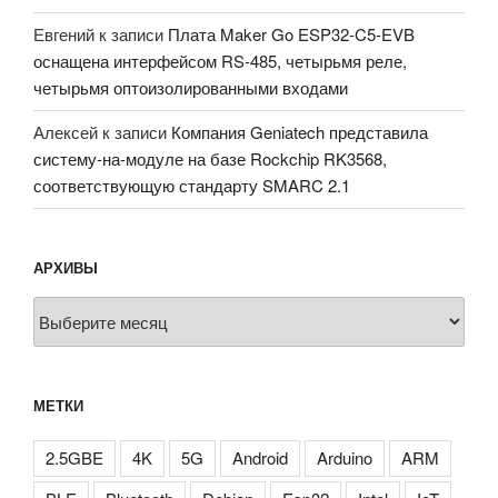
Евгений
к записи
Плата Maker Go ESP32-C5-EVB
оснащена интерфейсом RS-485, четырьмя реле,
четырьмя оптоизолированными входами
Алексей
к записи
Компания Geniatech представила
систему-на-модуле на базе Rockchip RK3568,
соответствующую стандарту SMARC 2.1
АРХИВЫ
Архивы
МЕТКИ
2.5GBE
4K
5G
Android
Arduino
ARM