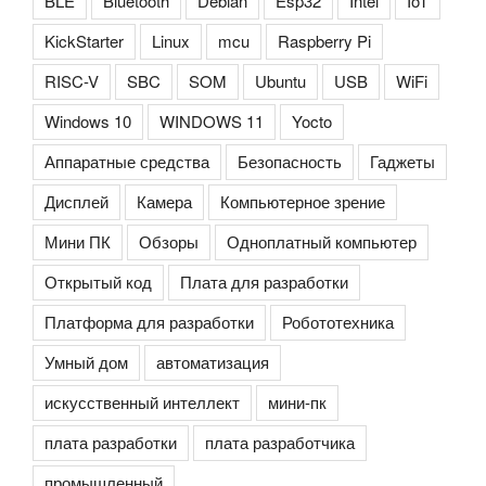
BLE
Bluetooth
Debian
Esp32
Intel
IoT
KickStarter
Linux
mcu
Raspberry Pi
RISC-V
SBC
SOM
Ubuntu
USB
WiFi
Windows 10
WINDOWS 11
Yocto
Аппаратные средства
Безопасность
Гаджеты
Дисплей
Камера
Компьютерное зрение
Мини ПК
Обзоры
Одноплатный компьютер
Открытый код
Плата для разработки
Платформа для разработки
Робототехника
Умный дом
автоматизация
искусственный интеллект
мини-пк
плата разработки
плата разработчика
промышленный