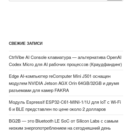
СВЕЖИЕ ЗАПИСИ
CtrlVibe AI Console клавиатура — альтернатива OpenAI
Codex Micro для AI рабочих процессов (Краудфандинг)
Edge AI-компьютер reComputer Mini J501 оснащен
модулем NVIDIA Jetson AGX Orin 64GB/32GB и двумя
разъемами для камер FAKRA
Модуль Espressif ESP32-C61-MINI-1/1U для IoT с Wi-Fi
6 и BLE представлен по цене около 2 долларов
BG2B — это Bluetooth LE SoC от Silicon Labs с самым
низким энергопотреблением на сегодняшний день