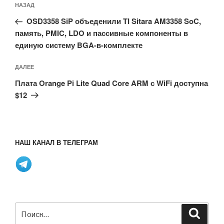
Предыдущая
НАЗАД
по
запись:
записям
OSD3358 SiP объеденили TI Sitara AM3358 SoC,
память, PMIC, LDO и пассивные компоненты в
единую систему BGA-в-комплекте
Следующая
ДАЛЕЕ
запись
Плата Orange Pi Lite Quad Core ARM с WiFi доступна
$12
НАШ КАНАЛ В ТЕЛЕГРАМ
Искать:
Поиск