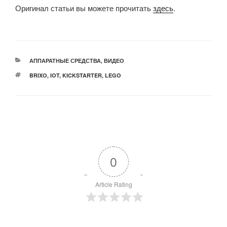
Оригинал статьи вы можете прочитать
здесь
.
РУБРИКИ
АППАРАТНЫЕ СРЕДСТВА
,
ВИДЕО
МЕТКИ
BRIXO
,
IOT
,
KICKSTARTER
,
LEGO
0
Article Rating