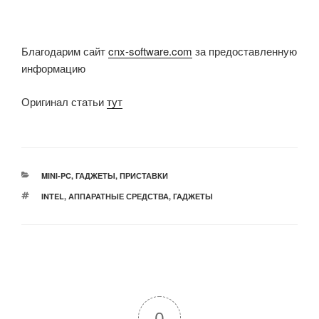
Благодарим сайт
cnx-software.com
за предоставленную
информацию
Оригинал статьи
тут
РУБРИКИ
MINI-PC
,
ГАДЖЕТЫ
,
ПРИСТАВКИ
МЕТКИ
INTEL
,
АППАРАТНЫЕ СРЕДСТВА
,
ГАДЖЕТЫ
0