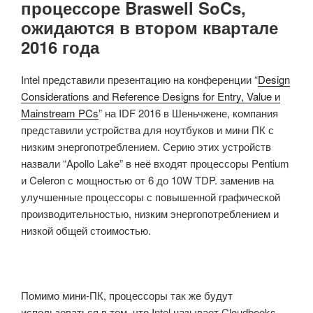
процессоре Braswell SoCs,
ожидаются в втором квартале
2016 года
Intel представили презентацию на конференции “
Design
Considerations and Reference Designs for Entry, Value и
Mainstream PCs
” на IDF 2016 в Шеньчжене, компания
представили устройства для ноутбуков и мини ПК с
низким энергопотреблением. Серию этих устройств
назвали “Apollo Lake” в неё входят процессоры Pentium
и Celeron с мощностью от 6 до 10W TDP.
заменив на
улучшенные процессоры с повышенной
графической
производительностью
, низким энергопотреблением и
низкой общей стоимостью.
Помимо мини-ПК, процессоры так же будут
использоваться,в том, что Intel называет Cloudbooks,