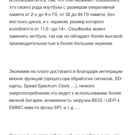
это своего рода ноутбуки с размером оперативной
памяти от 2-х до 4-х Гб, от 32 до 64 Гб памяти, без
жесткого диска
, и с экраном
, размер которого
колеблется от 11,6 «до 14».
Cloudbooks
может
заменить
нетбуки
, так как он обладает
более высокой
производительностью и более большим экраном.
Экономия на плате достигается
благодаря интеграции
многих функций (процессора обработки сигналов, SD-
карты, Spead Spectrum Clock …),
низкого
энергопотребления
,что ведет к использованию более
мелкой батареи, возможность загрузки BIOS / UEFI
к
EMMC
вместо
флэш SPI
, и т.д. …