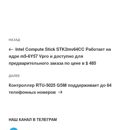
Навигация
Предыдущая
НАЗАД
по
запись:
записям
Intel Compute Stick STK2mv64CC Работает на
ядре m5-6Y57 Vpro и доступно для
предварительного заказа по цене в $ 485
Следующая
ДАЛЕЕ
запись
Контроллер RTU-5025 GSM поддерживает до 64
телефонных номеров
НАШ КАНАЛ В ТЕЛЕГРАМ