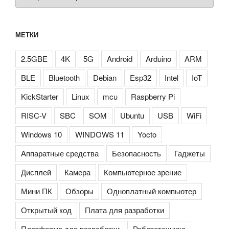
МЕТКИ
2.5GBE
4K
5G
Android
Arduino
ARM
BLE
Bluetooth
Debian
Esp32
Intel
IoT
KickStarter
Linux
mcu
Raspberry Pi
RISC-V
SBC
SOM
Ubuntu
USB
WiFi
Windows 10
WINDOWS 11
Yocto
Аппаратные средства
Безопасность
Гаджеты
Дисплей
Камера
Компьютерное зрение
Мини ПК
Обзоры
Одноплатный компьютер
Открытый код
Плата для разработки
Платформа для разработки
Робототехника