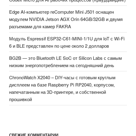
Edge AI-компьютер reComputer Mini J501 оснащен
модулем NVIDIA Jetson AGX Orin 64GB/32GB и двумя
разъемами для камер FAKRA
Модуль Espressif ESP32-C61-MINI-1/1U для IoT с Wi-Fi
6 и BLE представлен по цене около 2 долларов
BG2B — это Bluetooth LE SoC от Silicon Labs с самым
низким энергопотреблением на сегодняшний день
ChronoWatch X2040 – DIY-часы с готовым круглым
дисплеем на базе Raspberry Pi RP2040, корпусом,
напечатанным на 3D-принтере, и собственной
прошивкой
СВЕЖИЕ КОММЕНТАРИИ