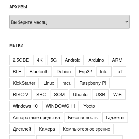
АРХИВЫ
Архивы
МЕТКИ
2.5GBE
4K
5G
Android
Arduino
ARM
BLE
Bluetooth
Debian
Esp32
Intel
IoT
KickStarter
Linux
mcu
Raspberry Pi
RISC-V
SBC
SOM
Ubuntu
USB
WiFi
Windows 10
WINDOWS 11
Yocto
Аппаратные средства
Безопасность
Гаджеты
Дисплей
Камера
Компьютерное зрение