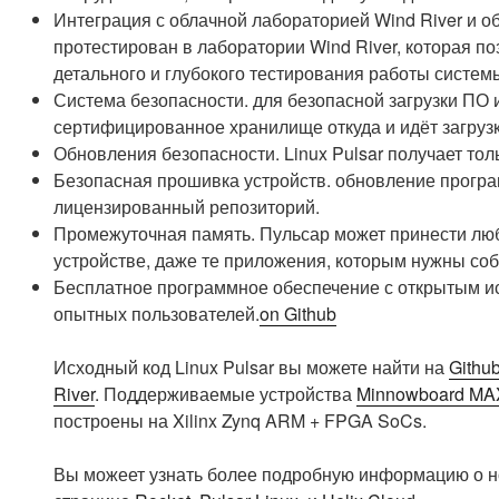
Интеграция с облачной лабораторией Wind River и об
протестирован в лаборатории Wind River, которая п
детального и глубокого тестирования работы систем
Система безопасности. для безопасной загрузки ПО
сертифицированное хранилище откуда и идёт загрузк
Обновления безопасности. Linux Pulsar получает тол
Безопасная прошивка устройств. обновление програ
лицензированный репозиторий.
Промежуточная память. Пульсар может принести лю
устройстве, даже те приложения, которым нужны с
Бесплатное программное обеспечение с открытым и
опытных пользователей.
on Github
Исходный код Linux Pulsar вы можете найти на
Githu
River
.
Поддерживаемые устройства
Minnowboard MA
построены на Xilinx Zynq ARM + FPGA SoCs.
Вы можеет узнать более подробную информацию о н