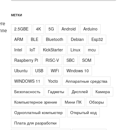
МЕТКИ
ете
2.5GBE
4K
5G
Android
Arduino
ппе
ARM
BLE
Bluetooth
Debian
Esp32
Intel
IoT
KickStarter
Linux
mcu
Raspberry Pi
RISC-V
SBC
SOM
Ubuntu
USB
WiFi
Windows 10
WINDOWS 11
Yocto
Аппаратные средства
Безопасность
Гаджеты
Дисплей
Камера
Компьютерное зрение
Мини ПК
Обзоры
Одноплатный компьютер
Открытый код
Плата для разработки