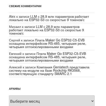
СВЕЖИЕ КОММЕНТАРИИ
Alex
к записи
LLM с 28,9 млн параметров работает
локально на ESP32-S3 со скоростью 9 токенов/с
Михаил
к записи
LLM с 28,9 млн параметров
работает локально на ESP32-S3 со скоростью 9
токенов/с
Сергей
к записи
Плата Maker Go ESP32-C5-EVB
оснащена интерфейсом RS-485, четырьмя реле,
четырьмя оптоизолированными входами
Евгений
к записи
Плата Maker Go ESP32-C5-EVB
оснащена интерфейсом RS-485, четырьмя реле,
четырьмя оптоизолированными входами
Алексей
к записи
Компания Geniatech представила
систему-на-модуле на базе Rockchip RK3568,
соответствующую стандарту SMARC 2.1
АРХИВЫ
Архивы