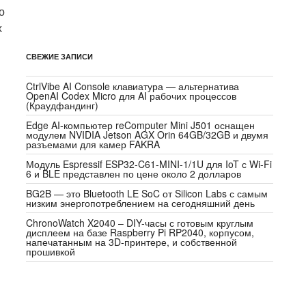
о
х
СВЕЖИЕ ЗАПИСИ
CtrlVibe AI Console клавиатура — альтернатива
OpenAI Codex Micro для AI рабочих процессов
(Краудфандинг)
Edge AI-компьютер reComputer Mini J501 оснащен
модулем NVIDIA Jetson AGX Orin 64GB/32GB и двумя
разъемами для камер FAKRA
Модуль Espressif ESP32-C61-MINI-1/1U для IoT с Wi-Fi
6 и BLE представлен по цене около 2 долларов
BG2B — это Bluetooth LE SoC от Silicon Labs с самым
низким энергопотреблением на сегодняшний день
ChronoWatch X2040 – DIY-часы с готовым круглым
дисплеем на базе Raspberry Pi RP2040, корпусом,
напечатанным на 3D-принтере, и собственной
прошивкой