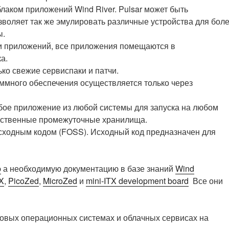
лаком приложений Wind River. Pulsar может быть
озволяет так же эмулировать различные устройства для бол
ы.
 и приложений, все приложения помещаются в
а.
ько свежие сервиспаки и патчи.
ммного обеспечения осуществляется только через
бое приложение из любой системы для запуска на любом
обственные промежуточные хранилища.
сходным кодом (FOSS). Исходный код предназначен для
b
а необходимую документацию в базе знаний
Wind
X
,
PicoZed
,
MicroZed
и
mini-ITX development board
Все они
овых операционных системах и облачных сервисах на