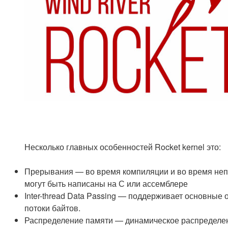
Несколько главных особенностей Rocket kernel это:
Прерывания — во время компиляции и во время неп
могут быть написаны на С или ассемблере
Inter-thread Data Passing — поддерживает основны
потоки байтов.
Распределение памяти — динамическое распределе