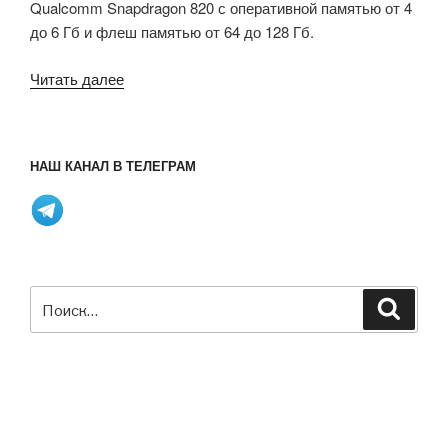
Qualcomm Snapdragon 820 с оперативной памятью от 4
движениями
до 6 Гб и флеш памятью от 64 до 128 Гб.
глаз,
роботизированной
«Смартфон
Читать далее
перчатки
ZTE
и
Axon
подводной
7
маски
НАШ КАНАЛ В ТЕЛЕГРАМ
Snapdragon
с
820
виртуальной
с
реальностью»
поддержкой
Google
Daydream
Искать:
Поиск
VR»