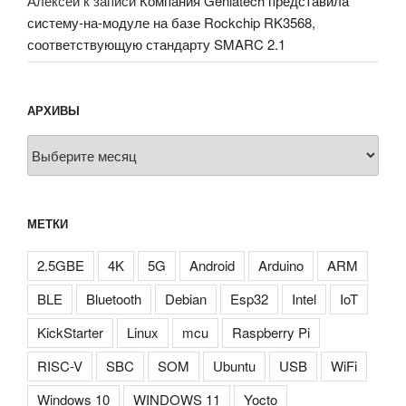
Алексей
к записи
Компания Geniatech представила
систему-на-модуле на базе Rockchip RK3568,
соответствующую стандарту SMARC 2.1
АРХИВЫ
Архивы
МЕТКИ
2.5GBE
4K
5G
Android
Arduino
ARM
BLE
Bluetooth
Debian
Esp32
Intel
IoT
KickStarter
Linux
mcu
Raspberry Pi
RISC-V
SBC
SOM
Ubuntu
USB
WiFi
Windows 10
WINDOWS 11
Yocto