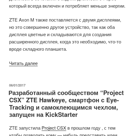
который всегда включен и потребляет меньше энергии.
3»
ZTE Axon M также поставляется с двумя дисплеями,
но это совершенно другое устройство, так как оба
дисплея цветные и складываются для создания
расширенного дисплея, когда это необходимо, что-то
вроде складного планшета.
«ZTE
Читать далее
Axon
M
—
ОПУБЛИКОВАНО
06/01/2017
Разработанный сообществом “Project
это
CSX” ZTE Hawkeye, смартфон с Eye-
складной
Tracking и самоклеющимся чехлом,
смартфон
запущен на KickStarter
с
двойным
ZTE запустила
Project CSX
в прошлом году , с тем
дисплеем»
чтобы позволить кому — нибудь представить идеи