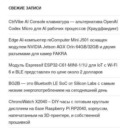
СВЕЖИЕ ЗАПИСИ
CtrlVibe AI Console клавиатура — альтернатива OpenAI
Codex Micro для AI рабочих процессов (Краудфандинг)
Edge AI-компьютер reComputer Mini J501 оснащен
модулем NVIDIA Jetson AGX Orin 64GB/32GB и двумя
разъемами для камер FAKRA
Модуль Espressif ESP32-C61-MINI-1/1U для IoT с Wi-Fi
6 и BLE представлен по цене около 2 долларов
BG2B — это Bluetooth LE SoC от Silicon Labs с самым
низким энергопотреблением на сегодняшний день
ChronoWatch X2040 – DIY-часы с готовым круглым
дисплеем на базе Raspberry Pi RP2040, корпусом,
напечатанным на 3D-принтере, и собственной
прошивкой