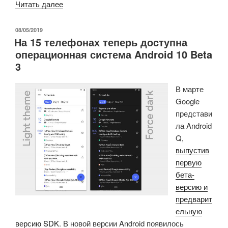
«Выемка
Читать далее
для
камеры
ОПУБЛИКОВАНО
08/05/2019
На 15 телефонах теперь доступна
уходит
операционная система Android 10 Beta
в
3
прошлое!
Смартфон
В марте
ZTE
Google
Axon
представи
20
ла Android
5G
Q,
имеет
выпустив
камеру,
первую
размещенную
бета-
под
версию и
дисплеем»
предварит
ельную
версию SDK
.
В новой версии Android появилось