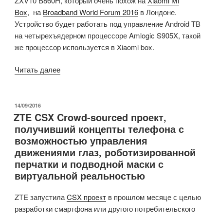
ZXV10 B860H, который очень похож на
Xiaomi Mi
Tracking
Box
, на
Broadband World Forum 2016
в Лондоне.
и
Устройство будет работать под управление Android ТВ
самоклеющимся
на четырехъядерном процессоре Amlogic S905X, такой
чехлом,
же процессор используется в Xiaomi box.
запущен
на
«ZTE
Читать далее
KickStarter»
ZXV10
B860H
это
ОПУБЛИКОВАНО
14/09/2016
ZTE CSX Crowd-sourced проект,
еще
получивший концепты телефона с
один
возможностью управления
Android
движениями глаз, роботизированной
ТВ
перчатки и подводной маски с
медиаплеер
виртуальной реальностью
на
базе
ZTE запустила
CSX проект
в прошлом месяце с целью
процессора
разработки смартфона или другого потребительского
Amlogic