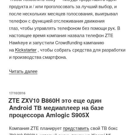
продукта и / или проголосовать за лучший выбор, и
после нескольких месяцев голосования, выигрывал
телефон с функцией отслеживания движения
глаз, чтобы управлять телефоном без помощи рук. В
настоящее время компания назвала телефон ZTE
Hawkeye и запустили Crowdfunding кампанию
на
Kickstarter
, чтобы собрать средства для разработки
и производства смартфона.
«Разработанный
Читать далее
сообществом
“Project
CSX”
ОПУБЛИКОВАНО
17/10/2016
ZTE ZXV10 B860H это еще один
ZTE
Android ТВ медиаплеер на базе
Hawkeye,
процессора Amlogic S905X
смартфон
с
Компания ZTE планирует
представить
свой ТВ бокс
Eye-