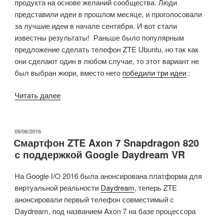
продукта на основе желаний сообщества. Люди
S905X»
представили идеи в прошлом месяце, и проголосовали
за лучшие идеи в начале сентября. И вот стали
известны результаты! Раньше было популярным
предложение сделать телефон ZTE Ubuntu, но так как
они сделают один в любом случае, то этот вариант не
был выбран жюри, вместо него
победили три идеи
:
«ZTE
Читать далее
CSX
Crowd-
sourced
ОПУБЛИКОВАНО
09/06/2016
Смартфон ZTE Axon 7 Snapdragon 820
проект,
с поддержкой Google Daydream VR
получивший
концепты
На Google I/O 2016 была анонсирована платформа для
телефона
виртуальной реальности
Daydream
, теперь ZTE
с
анонсировали первый телефон совместимый с
возможностью
Daydream, под названием Axon 7 на базе процессора
управления