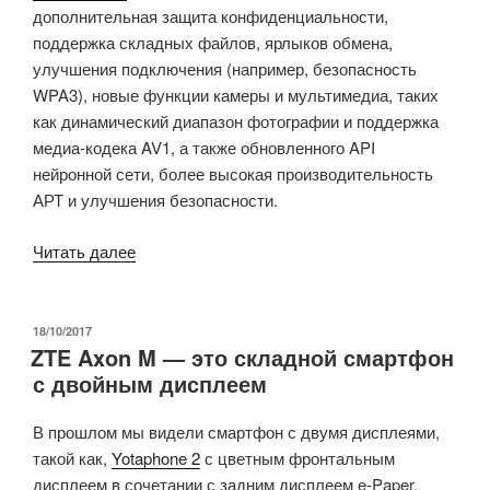
дополнительная защита конфиденциальности,
поддержка складных файлов, ярлыков обмена,
улучшения подключения (например, безопасность
WPA3), новые функции камеры и мультимедиа, таких
как динамический диапазон фотографии и поддержка
медиа-кодека AV1, а также обновленного API
нейронной сети, более высокая производительность
АРТ и улучшения безопасности.
«На
Читать далее
15
телефонах
теперь
ОПУБЛИКОВАНО
18/10/2017
ZTE Axon M — это складной смартфон
доступна
с двойным дисплеем
операционная
система
В прошлом мы видели смартфон с двумя дисплеями,
Android
такой как,
Yotaphone 2
с цветным фронтальным
10
дисплеем в сочетании с задним дисплеем e-Paper,
Beta