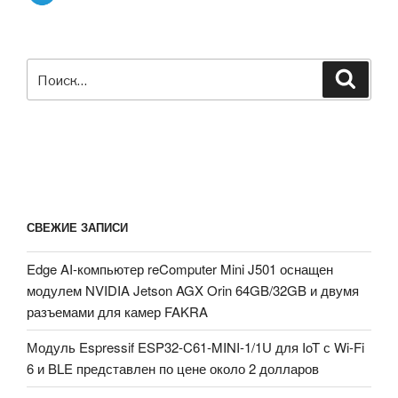
работы
на
Raspberry
Искать:
Поиск
Pi
4
с
2
ГБ
ОЗУ»
СВЕЖИЕ ЗАПИСИ
Edge AI-компьютер reComputer Mini J501 оснащен
модулем NVIDIA Jetson AGX Orin 64GB/32GB и двумя
разъемами для камер FAKRA
Модуль Espressif ESP32-C61-MINI-1/1U для IoT с Wi-Fi
6 и BLE представлен по цене около 2 долларов