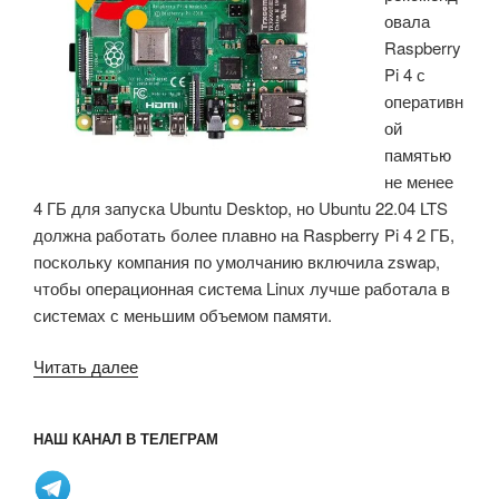
V
овала
Raspberry
и
Pi 4 с
MIPS»
оперативн
ой
памятью
не менее
4 ГБ для запуска Ubuntu Desktop, но Ubuntu 22.04 LTS
должна работать более плавно на Raspberry Pi 4 2 ГБ,
поскольку компания по умолчанию включила zswap,
чтобы операционная система Linux лучше работала в
системах с меньшим объемом памяти.
«Ubuntu
Читать далее
22.04
LTS
НАШ КАНАЛ В ТЕЛЕГРАМ
использует
zswap
для