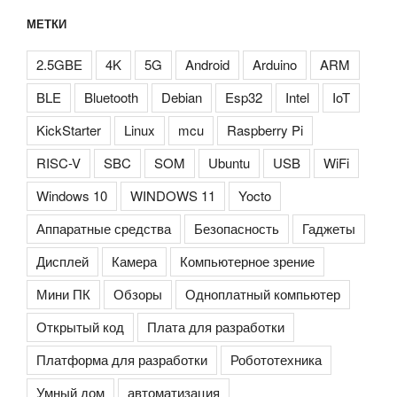
МЕТКИ
2.5GBE
4K
5G
Android
Arduino
ARM
BLE
Bluetooth
Debian
Esp32
Intel
IoT
KickStarter
Linux
mcu
Raspberry Pi
RISC-V
SBC
SOM
Ubuntu
USB
WiFi
Windows 10
WINDOWS 11
Yocto
Аппаратные средства
Безопасность
Гаджеты
Дисплей
Камера
Компьютерное зрение
Мини ПК
Обзоры
Одноплатный компьютер
Открытый код
Плата для разработки
Платформа для разработки
Робототехника
Умный дом
автоматизация