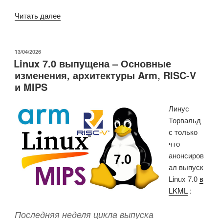
«Напоминание:
Читать далее
включите
ZRAM
в
ОПУБЛИКОВАНО
13/04/2026
Linux 7.0 выпущена – Основные
своей
изменения, архитектуры Arm, RISC-V
системе
и MIPS
Linux
для
Линус
оптимизации
Торвальд
использования
с только
оперативной
что
памяти
анонсиров
(и
ал выпуск
потенциальной
Linux 7.0
в
экономии
LKML
:
средств)»
Последняя неделя цикла выпуска