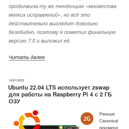
продолжила ту же тенденцию «множества
мелких исправлений», но всё это
действительно выглядит довольно
безобидно, поэтому я пометил финальную
версию 7.0 и выложил её.
«Linux
Читать далее
7.0
выпущена
ОПУБЛИКОВАНО
15/01/2022
–
Ubuntu 22.04 LTS использует zswap
Основные
для работы на Raspberry Pi 4 с 2 ГБ
изменения,
ОЗУ
архитектуры
Раньше
Arm,
Canonical
RISC-
рекоменд