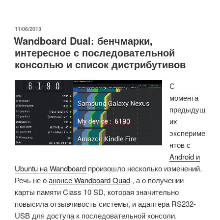
Wandboard
Quad,
Начало
ОПУБЛИКОВАНО
11/06/2013
Wandboard Dual: бенчмарки,
работы
интересное с последовательной
с
консолью и список дистрибутивов
Android
и
С
Linux
момента
(через
предыдущ
Yocto
их
Project)»
экспериме
нтов с
Android и
Ubuntu на Wandboard
произошло несколько изменений.
Речь не о
анонсе Wandboard Quad
, а о получении
карты памяти Class 10 SD, которая значительно
повысила отзывчивость системы, и адаптера RS232-
USB для доступа к последовательной консоли.