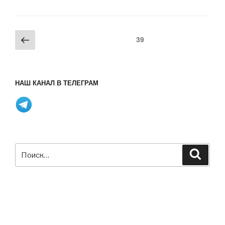
Project
1.4
«Dylan»»
Пагинация
Предыдущая
Страница
39
записей
страница
НАШ КАНАЛ В ТЕЛЕГРАМ
Искать:
Поиск