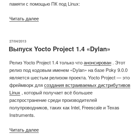
памяти с помощью ПК под Linux:
«Wandboard
Читать далее
Dual:
бенчмарки,
интересное
ОПУБЛИКОВАНО
27/04/2013
Выпуск Yocto Project 1.4 «Dylan»
с
последовательной
Релиз Yocto Project 1.4 только что
анонсирован
. Этот
консолью
релиз под кодовым именем «Dylan» на базе Poky 9.0.0
и
является шестым релизом проекта. Yocto Project — это
список
фреймворк для
создания встраиваемых дистрибутивов
дистрибутивов»
Linux
, который получает всё большее
распространение среди производителей
полупроводников, таких как Intel, Freescale и Texas
Instruments.
«Выпуск
Читать далее
Yocto