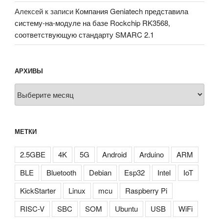
Алексей
к записи
Компания Geniatech представила
систему-на-модуле на базе Rockchip RK3568,
соответствующую стандарту SMARC 2.1
АРХИВЫ
Архивы
МЕТКИ
2.5GBE
4K
5G
Android
Arduino
ARM
BLE
Bluetooth
Debian
Esp32
Intel
IoT
KickStarter
Linux
mcu
Raspberry Pi
RISC-V
SBC
SOM
Ubuntu
USB
WiFi