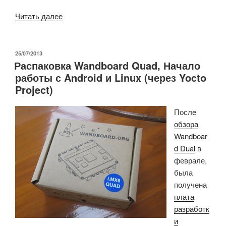
«Freescale
Читать далее
анонсировал
процессор
i.MX
ОПУБЛИКОВАНО
25/07/2013
Распаковка Wandboard Quad, Начало
6SoloX
работы с Android и Linux (через Yocto
с
Project)
ядрами
ARM
После
Cortex
обзора
A9
Wandboar
и
d Dual
в
Cortex
феврале,
M4»
была
получена
плата
разработк
и