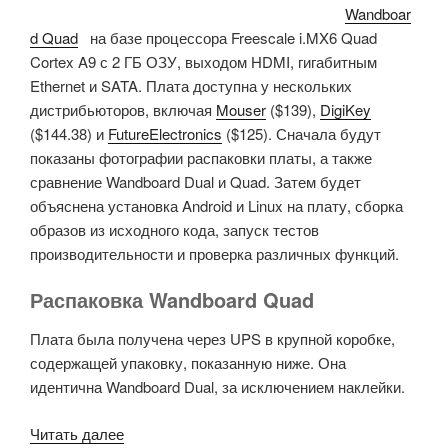
Wandboar
d Quad
на базе процессора Freescale i.MX6 Quad
Cortex A9 с 2 ГБ ОЗУ, выходом HDMI, гигабитным
Ethernet и SATA. Плата доступна у нескольких
дистрибьюторов, включая
Mouser
($139),
DigiKey
($144.38) и
FutureElectronics
($125). Сначала будут
показаны фотографии распаковки платы, а также
сравнение Wandboard Dual и Quad. Затем будет
объяснена установка Android и Linux на плату, сборка
образов из исходного кода, запуск тестов
производительности и проверка различных функций.
Распаковка Wandboard Quad
Плата была получена через UPS в крупной коробке,
содержащей упаковку, показанную ниже. Она
идентична Wandboard Dual, за исключением наклейки.
«Распаковка
Читать далее