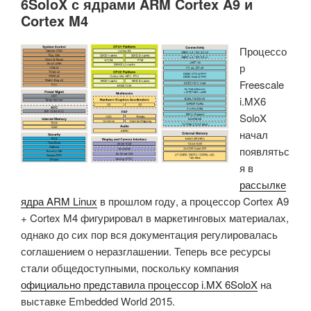
6SoloX с ядрами ARM Cortex A9 и
Cortex M4
Процессо
р
Freescale
i.MX6
SoloX
начал
появлятьс
я в
рассылке
ядра ARM Linux
в прошлом году, а процессор Cortex A9
+ Cortex M4 фигурировал в маркетинговых материалах,
однако до сих пор вся документация регулировалась
соглашением о неразглашении. Теперь все ресурсы
стали общедоступными, поскольку компания
официально представила процессор i.MX 6SoloX
на
выставке Embedded World 2015.