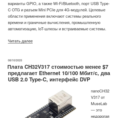
варианты GPIO, а также Wi-Fi/Bluetooth, порт USB Type-
C OTG и разъем Mini PCIe для 4G-модулей. Целевые
области применения включают системы реального
времени и граничные вычисления, промышленную
автоматизацию, IoT-шлюзы и встраиваемые системы.
«Промышленные
Читать далее
SoM
и
SBC
ОПУБЛИКОВАНО
08/10/2025
Плата CH32V317 стоимостью менее $7
на
предлагает Ethernet 10/100 Мбит/с, два
базе
USB 2.0 Type-C, интерфейс DVP
Allwinner
T153
nanoCH32
оснащены
V317 от
комбинацией
MuseLab
ядер
— это
Arm
недорогая
Cortex-