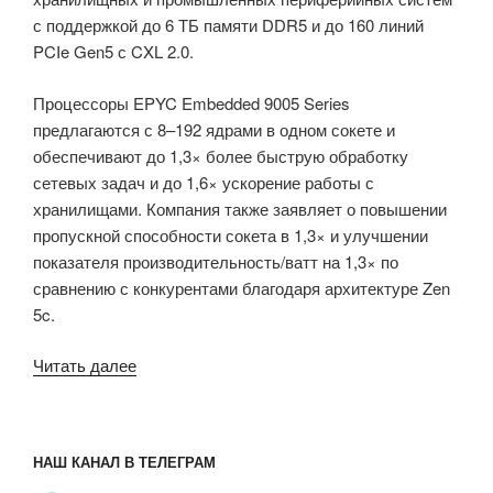
с поддержкой до 6 ТБ памяти DDR5 и до 160 линий
PCIe Gen5 с CXL 2.0.
Процессоры EPYC Embedded 9005 Series
предлагаются с 8–192 ядрами в одном сокете и
обеспечивают до 1,3× более быструю обработку
сетевых задач и до 1,6× ускорение работы с
хранилищами. Компания также заявляет о повышении
пропускной способности сокета в 1,3× и улучшении
показателя производительность/ватт на 1,3× по
сравнению с конкурентами благодаря архитектуре Zen
5c.
«Процессоры
Читать далее
AMD
EPYC
Embedded
НАШ КАНАЛ В ТЕЛЕГРАМ
9005