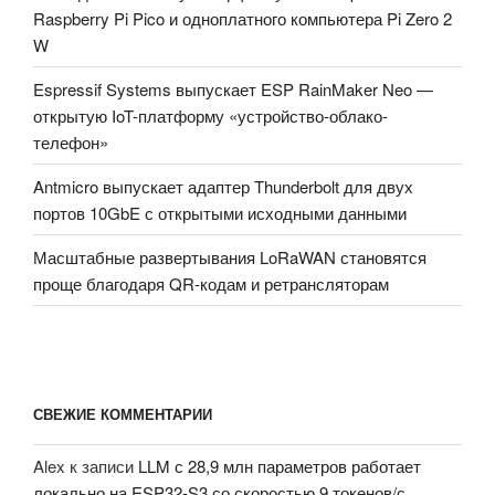
Gen
Raspberry Pi Pico и одноплатного компьютера Pi Zero 2
5.»
W
Espressif Systems выпускает ESP RainMaker Neo —
открытую IoT-платформу «устройство-облако-
телефон»
Antmicro выпускает адаптер Thunderbolt для двух
портов 10GbE с открытыми исходными данными
Масштабные развертывания LoRaWAN становятся
проще благодаря QR-кодам и ретрансляторам
СВЕЖИЕ КОММЕНТАРИИ
Alex
к записи
LLM с 28,9 млн параметров работает
локально на ESP32-S3 со скоростью 9 токенов/с