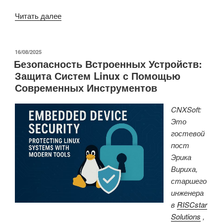
«KIWI
Читать далее
1P5
–
недорогая
ОПУБЛИКОВАНО
16/08/2025
Безопасность Встроенных Устройств:
промышленная
Защита Систем Linux с Помощью
плата
Современных Инструментов
с
FPGA
CNXSoft:
GOWIN
Это
GW1N
гостевой
со
пост
встроенным
Эрика
USB-
Вириха,
JTAG/UART»
старшего
инженера
в
RISCstar
Solutions
,