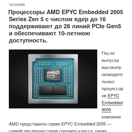
Rockchip
ОПУБЛИКОВАНО
13/12/2025
Процессоры AMD EPYC Embedded 2005
RK628D
Series Zen 5 с числом ядер до 16
для
поддерживают до 28 линий PCIe Gen5
преобразования
и обеспечивают 10-летнюю
HDMI
доступность.
в
MIPI-
После
CSI
выпуска
преобразует
высокопр
видеосигнал
оизводите
HDMI
льных
в
процессор
видеопоток
ов
EPYC
камеры
Embedded
для
9005
встраиваемых
компания
систем.»
AMD представила серию EPYC Embedded 2005 —
семейство процессоров среднего класса, также