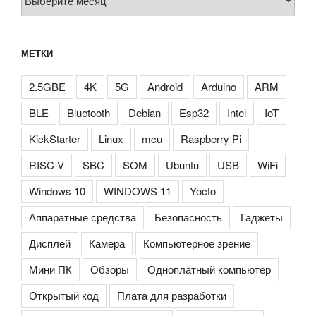
МЕТКИ
2.5GBE
4K
5G
Android
Arduino
ARM
BLE
Bluetooth
Debian
Esp32
Intel
IoT
KickStarter
Linux
mcu
Raspberry Pi
RISC-V
SBC
SOM
Ubuntu
USB
WiFi
Windows 10
WINDOWS 11
Yocto
Аппаратные средства
Безопасность
Гаджеты
Дисплей
Камера
Компьютерное зрение
Мини ПК
Обзоры
Одноплатный компьютер
Открытый код
Плата для разработки