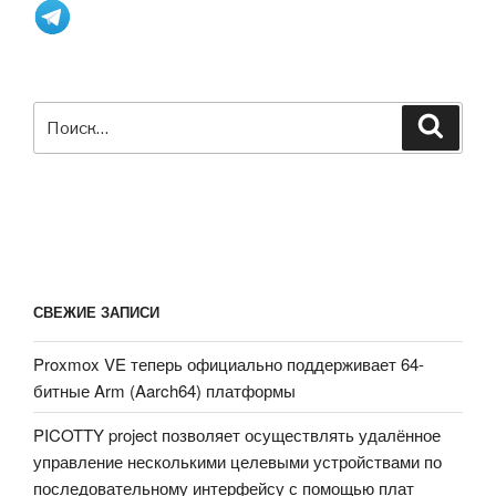
Series
5-
го
поколения
на
Искать:
Поиск
архитектуре
Zen
5
поддерживают
до
6
ТБ
СВЕЖИЕ ЗАПИСИ
памяти
DDR5
Proxmox VE теперь официально поддерживает 64-
и
битные Arm (Aarch64) платформы
до
160
PICOTTY project позволяет осуществлять удалённое
линий
управление несколькими целевыми устройствами по
PCIe
последовательному интерфейсу с помощью плат