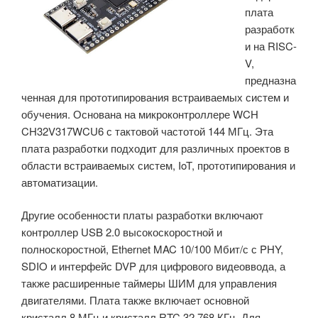
плата
A7
разработк
и
и на RISC-
RISC-
V,
V.»
предназна
ченная для прототипирования встраиваемых систем и
обучения. Основана на микроконтроллере WCH
CH32V317WCU6 с тактовой частотой 144 МГц. Эта
плата разработки подходит для различных проектов в
области встраиваемых систем, IoT, прототипирования и
автоматизации.
Другие особенности платы разработки включают
контроллер USB 2.0 высокоскоростной и
полноскоростной, Ethernet MAC 10/100 Мбит/с с PHY,
SDIO и интерфейс DVP для цифрового видеоввода, а
также расширенные таймеры ШИМ для управления
двигателями. Плата также включает основной
кристалл 8 МГц и кристалл RTC 32,768 КГц. Для