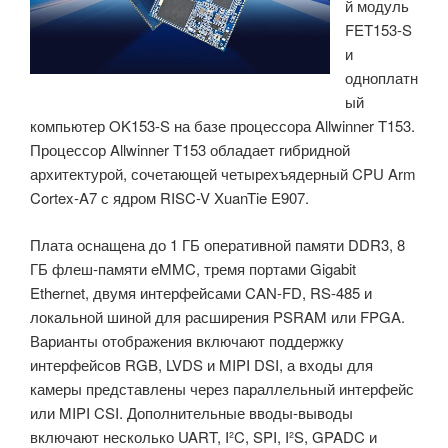
й модуль
поддерживают
FET153-S
до
и
28
одноплатн
линий
ый
PCIe
компьютер OK153-S на базе процессора Allwinner T153.
Gen5
Процессор Allwinner T153 обладает гибридной
и
архитектурой, сочетающей четырехъядерный CPU Arm
обеспечивают
Cortex-A7 с ядром RISC-V XuanTie E907.
10-
летнюю
Плата оснащена до 1 ГБ оперативной памяти DDR3, 8
доступность.»
ГБ флеш-памяти eMMC, тремя портами Gigabit
Ethernet, двумя интерфейсами CAN-FD, RS-485 и
локальной шиной для расширения PSRAM или FPGA.
Варианты отображения включают поддержку
интерфейсов RGB, LVDS и MIPI DSI, а входы для
камеры представлены через параллельный интерфейс
или MIPI CSI. Дополнительные вводы-выводы
включают несколько UART, I²C, SPI, I²S, GPADC и