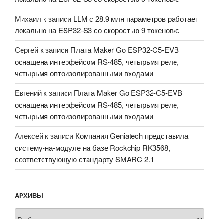
Михаил
к записи
LLM с 28,9 млн параметров работает
локально на ESP32-S3 со скоростью 9 токенов/с
Сергей
к записи
Плата Maker Go ESP32-C5-EVB
оснащена интерфейсом RS-485, четырьмя реле,
четырьмя оптоизолированными входами
Евгений
к записи
Плата Maker Go ESP32-C5-EVB
оснащена интерфейсом RS-485, четырьмя реле,
четырьмя оптоизолированными входами
Алексей
к записи
Компания Geniatech представила
систему-на-модуле на базе Rockchip RK3568,
соответствующую стандарту SMARC 2.1
АРХИВЫ
Архивы