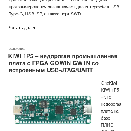
программирования она включает два интерфейса USB
Type-C, USB ISP, а также порт SWD.
«Плата
Читать далее
CH32V317
стоимостью
менее
ОПУБЛИКОВАНО
09/09/2025
KIWI 1P5 – недорогая промышленная
$7
плата с FPGA GOWIN GW1N со
предлагает
встроенным USB-JTAG/UART
Ethernet
10/100
OneKiwi
Мбит/
KIWI 1P5
с,
– это
два
недорогая
USB
плата на
2.0
базе
Type-
ПЛИС
C,