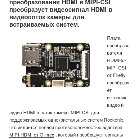
преобразования HDMI в MIPI-CSI
преобразует видеосигнал HDMI в
видеопоток камеры для
встраиваемых систем.
Плата
преобразо
вателя
HDMI-to-
MIPI-CSI
от Firefly
преобразу
ет
источник
видео и
аудио HDMI в поток камеры MIPI-CSI для
поддерживаемых однокристальных систем Rockchip,
что является полной противоположностью
адаптера
MIPI-HDMI от Olimex
, который преобразует сигналы