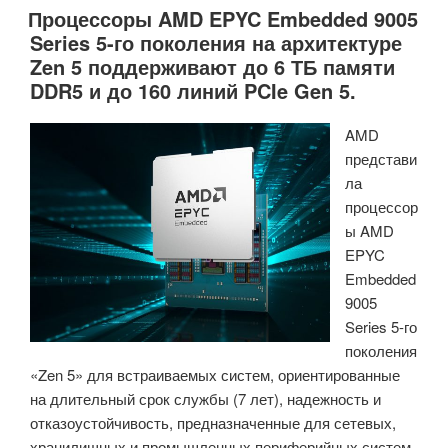
Процессоры AMD EPYC Embedded 9005
Систем
Series 5-го поколения на архитектуре
Linux
Zen 5 поддерживают до 6 ТБ памяти
с
DDR5 и до 160 линий PCIe Gen 5.
Помощью
Современных
AMD
Инструментов»
представи
ла
процессор
ы AMD
EPYC
Embedded
9005
Series 5-го
поколения
«Zen 5» для встраиваемых систем, ориентированные
на длительный срок службы (7 лет), надежность и
отказоустойчивость, предназначенные для сетевых,
хранилищных и промышленных периферийных систем