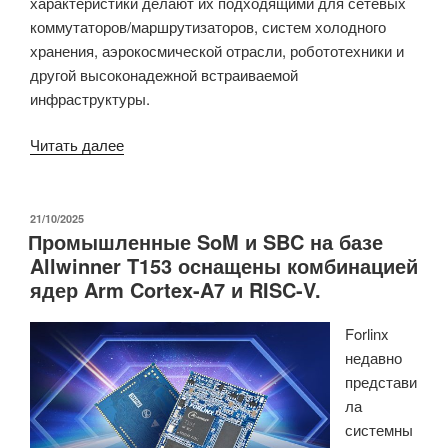
характеристики делают их подходящими для сетевых
коммутаторов/маршрутизаторов, систем холодного
хранения, аэрокосмической отрасли, робототехники и
другой высоконадежной встраиваемой
инфраструктуры.
«Процессоры
Читать далее
AMD
EPYC
Embedded
ОПУБЛИКОВАНО
21/10/2025
Промышленные SoM и SBC на базе
2005
Allwinner T153 оснащены комбинацией
Series
ядер Arm Cortex-A7 и RISC-V.
Zen
5
Forlinx
с
недавно
числом
представи
ядер
ла
до
системны
16