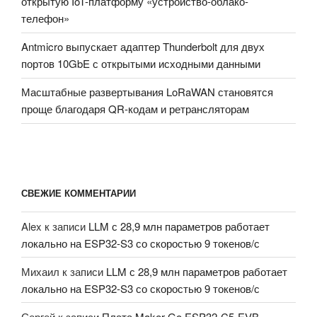
открытую IoT-платформу «устройство-облако-
телефон»
Antmicro выпускает адаптер Thunderbolt для двух
портов 10GbE с открытыми исходными данными
Масштабные развертывания LoRaWAN становятся
проще благодаря QR-кодам и ретрансляторам
СВЕЖИЕ КОММЕНТАРИИ
Alex
к записи
LLM с 28,9 млн параметров работает
локально на ESP32-S3 со скоростью 9 токенов/с
Михаил
к записи
LLM с 28,9 млн параметров работает
локально на ESP32-S3 со скоростью 9 токенов/с
Сергей
к записи
Плата Maker Go ESP32-C5-EVB