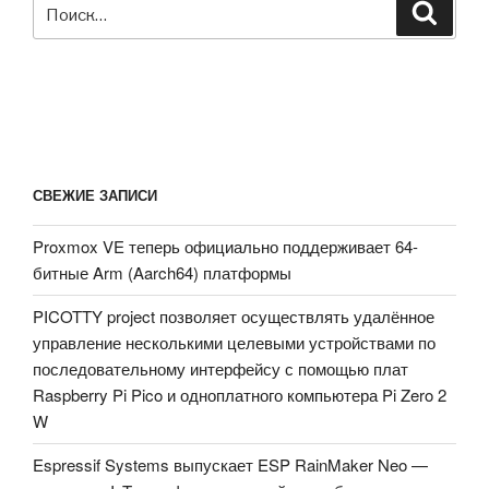
Искать:
Поиск
который
запускается
в
вашем
веб-
браузере.»
СВЕЖИЕ ЗАПИСИ
Proxmox VE теперь официально поддерживает 64-
битные Arm (Aarch64) платформы
PICOTTY project позволяет осуществлять удалённое
управление несколькими целевыми устройствами по
последовательному интерфейсу с помощью плат
Raspberry Pi Pico и одноплатного компьютера Pi Zero 2
W
Espressif Systems выпускает ESP RainMaker Neo —