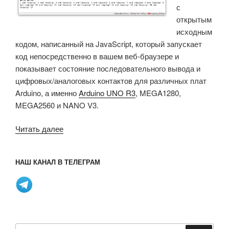
с
открытым
исходным
кодом, написанный на JavaScript, который запускает
код непосредственно в вашем веб-браузере и
показывает состояние последовательного вывода и
цифровых/аналоговых контактов для различных плат
Arduino, а именно
Arduino UNO R3
, MEGA1280,
MEGA2560 и NANO V3.
«ArduinoSimulator
Читать далее
—
это
НАШ КАНАЛ В ТЕЛЕГРАМ
симулятор
Arduino
с
открытым
исходным
кодом,