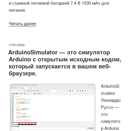
и съемной литиевой батареей 7,4 В 1500 мАч для
питания.
«Робот-
Читать далее
собака
MechDog
AI
ОПУБЛИКОВАНО
17/01/2024
ArduinoSimulator — это симулятор
оснащена
Arduino с открытым исходным кодом,
контроллером
который запускается в вашем веб-
ESP32-
браузере.
S3,
поддерживает
ArduinoSi
программирование
mulator
на
Леонардо
Scratch,
Руссо —
Python
это
и
симулято
Arduino.»
р Arduino