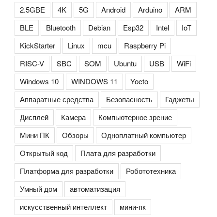
2.5GBE
4K
5G
Android
Arduino
ARM
BLE
Bluetooth
Debian
Esp32
Intel
IoT
KickStarter
Linux
mcu
Raspberry Pi
RISC-V
SBC
SOM
Ubuntu
USB
WiFi
Windows 10
WINDOWS 11
Yocto
Аппаратные средства
Безопасность
Гаджеты
Дисплей
Камера
Компьютерное зрение
Мини ПК
Обзоры
Одноплатный компьютер
Открытый код
Плата для разработки
Платформа для разработки
Робототехника
Умный дом
автоматизация
искусственный интеллект
мини-пк