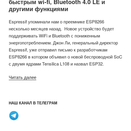
быстрым wi-fi, Bluetooth 4.0 LE и
другими функциями
Espressif упоминали нам о преемнике ESP8266
несколько месяцев назад. Новое устройство будет
поддерживать WiFi и Bluetooth с пониженным
энергопотреблением. Джон Ли, генеральный директор
Espressif, уже отправил письмо к разработчикам
ESP8266 в котором объявил о новой беспроводной SoC
с двумя ядрами Tensilica L108 и назвал ESP32.
«Espressif
Читать далее
ESP32
Dual
Core
НАШ КАНАЛ В ТЕЛЕГРАМ
SoC
с
более
быстрым