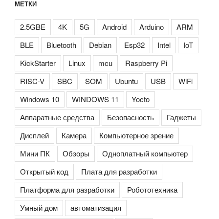
МЕТКИ
2.5GBE
4K
5G
Android
Arduino
ARM
BLE
Bluetooth
Debian
Esp32
Intel
IoT
KickStarter
Linux
mcu
Raspberry Pi
RISC-V
SBC
SOM
Ubuntu
USB
WiFi
Windows 10
WINDOWS 11
Yocto
Аппаратные средства
Безопасность
Гаджеты
Дисплей
Камера
Компьютерное зрение
Мини ПК
Обзоры
Одноплатный компьютер
Открытый код
Плата для разработки
Платформа для разработки
Робототехника
Умный дом
автоматизация