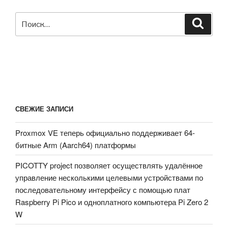
wi-
fi,
Искать:
Поиск
Bluetooth
4.0
LE
и
другими
функциями»
СВЕЖИЕ ЗАПИСИ
Proxmox VE теперь официально поддерживает 64-
битные Arm (Aarch64) платформы
PICOTTY project позволяет осуществлять удалённое
управление несколькими целевыми устройствами по
последовательному интерфейсу с помощью плат
Raspberry Pi Pico и одноплатного компьютера Pi Zero 2
W