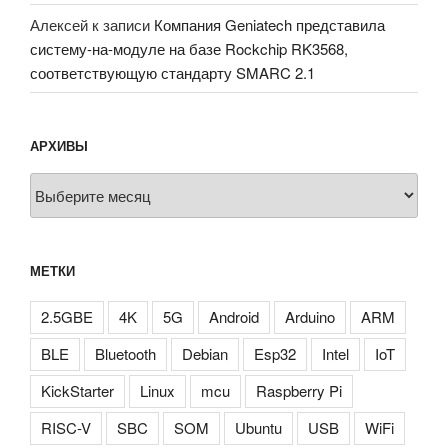
Алексей
к записи
Компания Geniatech представила
систему-на-модуле на базе Rockchip RK3568,
соответствующую стандарту SMARC 2.1
АРХИВЫ
Архивы
МЕТКИ
2.5GBE
4K
5G
Android
Arduino
ARM
BLE
Bluetooth
Debian
Esp32
Intel
IoT
KickStarter
Linux
mcu
Raspberry Pi
RISC-V
SBC
SOM
Ubuntu
USB
WiFi