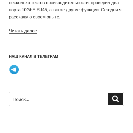
несколько тестов производительности, проверил два
порта 10GbE RJ45, а также другие функции. Сегодня я
расскажу о своем опыте.
«ODROID-
Читать далее
H5
Обзор
–
НАШ КАНАЛ В ТЕЛЕГРАМ
Часть
2:
Двухпортовый
10GbE
мини-
ПК,
Искать:
Поиск
протестированный
с
Ubuntu
26.04»