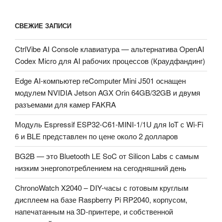
СВЕЖИЕ ЗАПИСИ
CtrlVibe AI Console клавиатура — альтернатива OpenAI
Codex Micro для AI рабочих процессов (Краудфандинг)
Edge AI-компьютер reComputer Mini J501 оснащен
модулем NVIDIA Jetson AGX Orin 64GB/32GB и двумя
разъемами для камер FAKRA
Модуль Espressif ESP32-C61-MINI-1/1U для IoT с Wi-Fi
6 и BLE представлен по цене около 2 долларов
BG2B — это Bluetooth LE SoC от Silicon Labs с самым
низким энергопотреблением на сегодняшний день
ChronoWatch X2040 – DIY-часы с готовым круглым
дисплеем на базе Raspberry Pi RP2040, корпусом,
напечатанным на 3D-принтере, и собственной