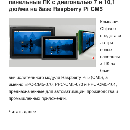
панельные ПК с диагональю 7 и 10,1
дюйма на базе Raspberry Pi CM5
Компания
Chipsee
представи
ла три
новых
панельны
х ПК на
базе
вычислительного модуля Raspberry Pi 5 (CM5), а
именно EPC-CM5-070, PPC-CM5-070 и PPC-CM5-101,
предназначенные для автоматизации, производства и
промышленных приложений.
«Chipsee
Читать далее
представляет
промышленные