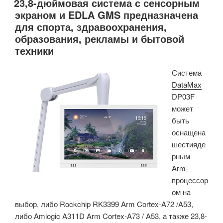
23,8-дюймовая система с сенсорным
панельный
экраном и EDLA GMS предназначена
ПК
для спорта, здравоохранения,
на
образования, рекламы и бытовой
базе
техники
Raspberry
Pi
Система
CM4
DataMax
включает
DP03F
плату
может
ввода-
быть
вывода
оснащена
с
шестияде
входами
рным
и
Arm-
выходами
процессор
RS232,
ом на
12–
выбор, либо Rockchip RK3399 Arm Cortex-A72 /A53,
24
либо Amlogic A311D Arm Cortex-A73 / A53, а также 23,8-
В»