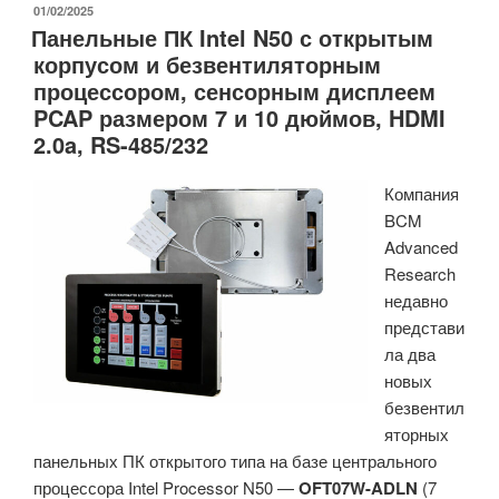
панельные
ОПУБЛИКОВАНО
01/02/2025
Панельные ПК Intel N50 с открытым
ПК
корпусом и безвентиляторным
с
процессором, сенсорным дисплеем
диагональю
PCAP размером 7 и 10 дюймов, HDMI
7
2.0a, RS-485/232
и
10,1
Компания
дюйма
BCM
на
Advanced
базе
Research
Raspberry
недавно
Pi
представи
CM5»
ла два
новых
безвентил
яторных
панельных ПК открытого типа на базе центрального
процессора Intel Processor N50 —
OFT07W-ADLN
(7