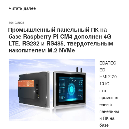
«Промышленные
Читать далее
панельные
ПК
ОПУБЛИКОВАНО
30/10/2023
Промышленный панельный ПК на
с
базе Raspberry Pi CM4 дополнен 4G
диагональю
LTE, RS232 и RS485, твердотельным
7
накопителем M.2 NVMe
и
10,1
EDATEC
дюйма
ED-
оснащены
HMI2120-
Raspberry
101C —
Pi
это
5
промышл
SBC.»
енный
панельны
й ПК на
базе