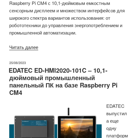
Raspberry Pi CM4 с 10,1-дюймовым емкостным
сенсорным дисплеем и множеством интерфейсов для
широкого спектра вариантов использования: от
робототехники до управления энергопотреблением и
промышленной автоматизации.
«Промышленный
Читать далее
панельный
ПК
ОПУБЛИКОВАНО
25/08/2023
EDATEC ED-HMI2020-101C – 10,1-
на
дюймовый промышленный
базе
панельный ПК на базе Raspberry Pi
Raspberry
CM4
Pi
CM4
EDATEC
дополнен
выпустил
4G
а еще
LTE,
одну
RS232
платформ
и