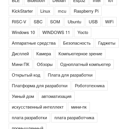
BLE
Bluetooth
Debian
Esp32
Intel
IoT
KickStarter
Linux
mcu
Raspberry Pi
RISC-V
SBC
SOM
Ubuntu
USB
WiFi
Windows 10
WINDOWS 11
Yocto
Аппаратные средства
Безопасность
Гаджеты
Дисплей
Камера
Компьютерное зрение
Мини ПК
Обзоры
Одноплатный компьютер
Открытый код
Плата для разработки
Платформа для разработки
Робототехника
Умный дом
автоматизация
искусственный интеллект
мини-пк
плата разработки
плата разработчика
промышленный