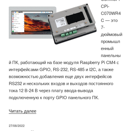
CPi-
ПК
C070WR4
на
C — это
базе
7-
Raspberry
дюймовый
Pi
промышл
CM4»
енный
панельны
й ПК, работающий на базе модуля Raspberry Pi CM4 с
интерфейсами GPIO, RS-232, RS-485 и I2C, а также
возможностью добавления еще двух интерфейсов
RS232 и нескольких входов и выходов постоянного
тока 12 В-24 В через плату ввода-вывода
подключенную к порту GPIO панельного ПК.
«7-
Читать далее
дюймовый
промышленный
ОПУБЛИКОВАНО
27/08/2022