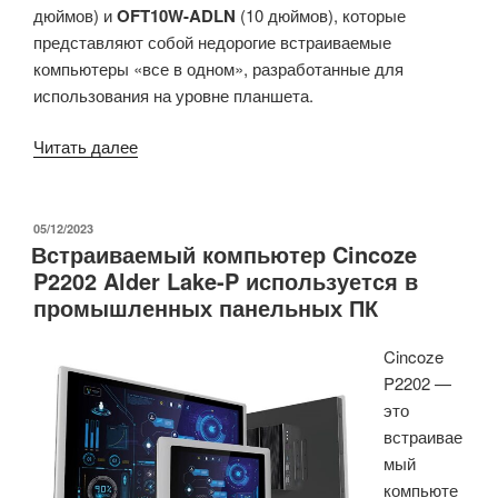
дюймов) и
OFT10W-ADLN
(10 дюймов), которые
представляют собой недорогие встраиваемые
компьютеры «все в одном», разработанные для
использования на уровне планшета.
«Панельные
Читать далее
ПК
Intel
N50
ОПУБЛИКОВАНО
05/12/2023
Встраиваемый компьютер Cincoze
с
P2202 Alder Lake-P используется в
открытым
промышленных панельных ПК
корпусом
и
Cincoze
безвентиляторным
P2202 —
процессором,
это
сенсорным
встраивае
дисплеем
мый
PCAP
компьюте
размером