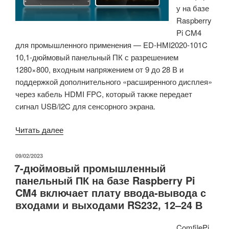
у на базе
RS485,
Raspberry
твердотельным
Pi CM4
накопителем
для промышленного применения — ED-HMI2020-101C
M.2
10,1-дюймовый панельный ПК с разрешением
NVMe»
1280×800, входным напряжением от 9 до 28 В и
поддержкой дополнительного «расширенного дисплея»
через кабель HDMI FPC, который также передает
сигнал USB/I2C для сенсорного экрана.
«EDATEC
Читать далее
ED-
HMI2020-
ОПУБЛИКОВАНО
09/02/2023
7-дюймовый промышленный
101C
панельный ПК на базе Raspberry Pi
–
CM4 включает плату ввода-вывода с
10,1-
входами и выходами RS232, 12–24 В
дюймовый
промышленный
ComfilePi
панельный