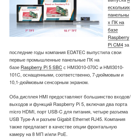
ескольких
промышленных
панельны
панельных
х ПК на
ПК»
базе
Raspberry
Pi CM4
за
последние годы компания EDATEC выпустила свои
первые промышленные панельные ПК на
базе
Raspberry Pi 5 SBC
с HMI3010-070C и HMI3010-
101C, оснащенными, соответственно, 7-дюймовым и
10,1-дюймовым сенсорным экраном.
Оба дисплея HMI предоставляют большинство входов/
выходов и функций Raspberry Pi 5, включая два порта
micro HDMI, порт USB-C для питания, четыре разъема
USB Type-A и разъем Gigabit Ethernet RJ45. Компания
также предлагает в качестве опции фронтальную
камеру на 8 МП и/или PoE.