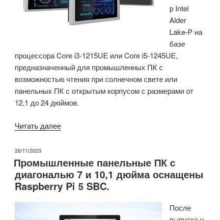
р Intel
7
Alder
и
Lake-P на
10
базе
дюймов,
процессора Core i3-1215UE или Core i5-1245UE,
HDMI
предназначенный для промышленных ПК с
2.0a,
возможностью чтения при солнечном свете или
RS-
панельных ПК с открытым корпусом с размерами от
485/232»
12,1 до 24 дюймов.
«Встраиваемый
Читать далее
компьютер
Cincoze
ОПУБЛИКОВАНО
26/11/2023
Промышленные панельные ПК с
P2202
диагональю 7 и 10,1 дюйма оснащены
Alder
Raspberry Pi 5 SBC.
Lake-
P
После
используется
выпуска
н
в