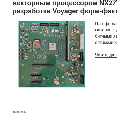
векторным процессором NX27
Linux
разработки Voyager форм-фак
из
Интернета
на
Платформа 
одноплатные
материнску
компьютеры
битными я
Amlogic»
оптимизиро
Читать дал
ОПУБЛИКОВАНО
19/08/2024