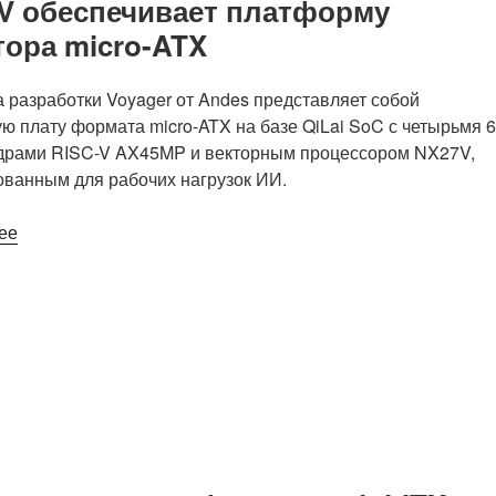
V обеспечивает платформу
тора micro-ATX
разработки Voyager от Andes представляет собой
ю плату формата micro-ATX на базе QiLai SoC с четырьмя 6
драми RISC-V AX45MP и векторным процессором NX27V,
ванным для рабочих нагрузок ИИ.
«Четырехъядерный
ее
чипсет
Andes
QiLai
AX45MP
RISC-
V
SoC
с
векторным