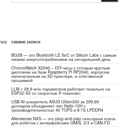
и
лее
СВЕЖИЕ ЗАПИСИ
BG2B — это Bluetooth LE SoC от Silicon Labs с самым
низким энергопотреблением на сегодняшний день
ChronoWatch X2040 – DIY-часы с готовым круглым
дисплеем на базе Raspberry Pi RP2040, корпусом,
напечатанным на 3D-принтере, и собственной
прошивкой
LLM с 28,9 млн параметров работает локально на
ESP32-S3 со скоростью 9 токенов/с
USB AI-ускоритель ASUS UGen300 за 299,99
долларов объединяет чип Hailo-10H с
производительностью 40 TOPS и 8 ГБ LPDDR4
Aliensense NXS — это plug-and-play сенсорная плата
для роботов с интерфейсами GMSL 2/3 и CAN-FD.