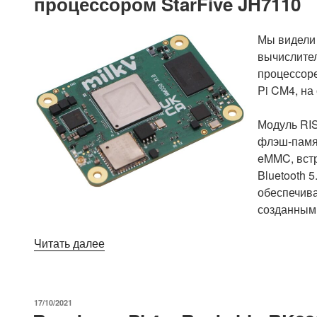
процессором StarFive JH7110
Мы видели 
вычислител
процессоре
Pi CM4, на
Модуль RIS
флэш-памя
eMMC, вст
Bluetooth 
обеспечива
созданными
«Совместимая
Читать далее
с
Raspberry
Pi
ОПУБЛИКОВАНО
17/10/2021
CM4