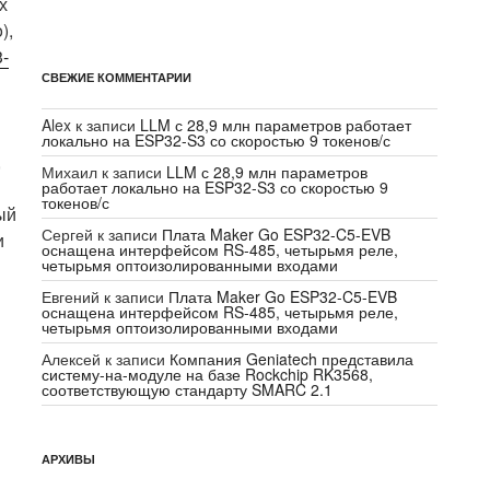
х
),
-
СВЕЖИЕ КОММЕНТАРИИ
Alex
к записи
LLM с 28,9 млн параметров работает
локально на ESP32-S3 со скоростью 9 токенов/с
,
Михаил
к записи
LLM с 28,9 млн параметров
работает локально на ESP32-S3 со скоростью 9
токенов/с
ый
Сергей
к записи
Плата Maker Go ESP32-C5-EVB
и
оснащена интерфейсом RS-485, четырьмя реле,
четырьмя оптоизолированными входами
Евгений
к записи
Плата Maker Go ESP32-C5-EVB
оснащена интерфейсом RS-485, четырьмя реле,
четырьмя оптоизолированными входами
Алексей
к записи
Компания Geniatech представила
систему-на-модуле на базе Rockchip RK3568,
соответствующую стандарту SMARC 2.1
АРХИВЫ