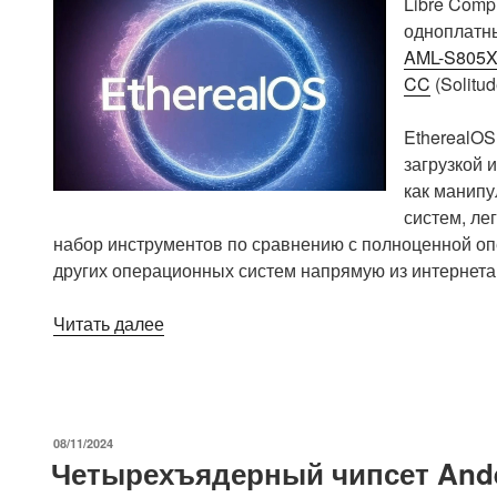
Libre Comp
одноплатн
AML-S805X
CC
(Solitud
EtherealOS
загрузкой 
как манипу
систем, ле
набор инструментов по сравнению с полноценной опе
других операционных систем напрямую из интернета
«EtherealOS:
Читать далее
простая
установка
образов
ISO
ОПУБЛИКОВАНО
08/11/2024
и
Четырехъядерный чипсет Ande
ОС