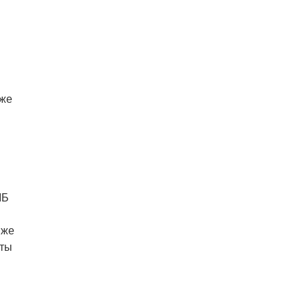
кже
МБ
 же
рты