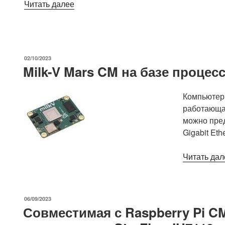
«Libre
Читать далее
Computer
AML-
A311D-
CC
ОПУБЛИКОВАНО
02/10/2023
«Alta»
Milk-V Mars CM на базе процесс
SBC
оснащен
Компьютерн
процессором
работающая
Amlogic
можно пред
A311D
Gigabit Eth
AI.»
Читать дал
ОПУБЛИКОВАНО
06/09/2023
Совместимая с Raspberry Pi C