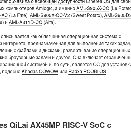
uter
объявила о всеобщей доступности
EtherealOS для свои
ых компьютеров Amlogic, а именно
AML-S905X-CC
(Le Potato
-AC
(La Frite),
AML-S905X-CC-V2
(Sweet Potato),
AML-S905D3
e) и
AML-A311D-CC
(Alta).
 описывается как облегченная операционная система с
из интернета, предназначенная для выполнения таких задач
ляции с файлами и дисками, развертывание операционных
гкие браузерные задачи и другое. Она включает ограниченн
рационной системой и, по сути, является ОС для установк
, подобно
Khadas OOWOW
или
Radxa ROOBI OS
.
s QiLai AX45MP RISC-V SoC с