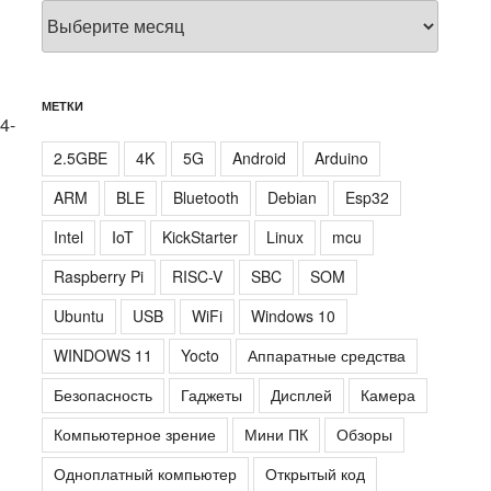
Архивы
МЕТКИ
4-
2.5GBE
4K
5G
Android
Arduino
ARM
BLE
Bluetooth
Debian
Esp32
Intel
IoT
KickStarter
Linux
mcu
Raspberry Pi
RISC-V
SBC
SOM
Ubuntu
USB
WiFi
Windows 10
WINDOWS 11
Yocto
Аппаратные средства
Безопасность
Гаджеты
Дисплей
Камера
Компьютерное зрение
Мини ПК
Обзоры
Одноплатный компьютер
Открытый код