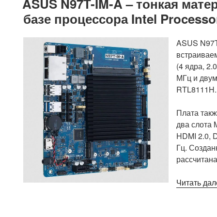
ASUS N97T-IM-A – тонкая матер
базе процессора Intel Processo
ASUS N97T-
встраиваем
(4 ядра, 2
МГц и двум
RTL8111H.
Плата также
два слота 
HDMI 2.0, 
Гц. Создан
рассчитана
Читать дал