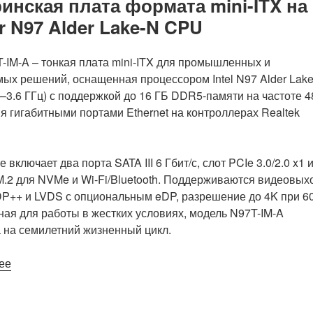
процессором
инская плата формата mini-ITX на
NX27V
r N97 Alder Lake-N CPU
обеспечивает
платформу
IM-A – тонкая плата mini-ITX для промышленных и
разработки
ых решений, оснащенная процессором Intel N97 Alder Lak
Voyager
.0–3.6 ГГц) с поддержкой до 16 ГБ DDR5-памяти на частоте 
форм-
я гигабитными портами Ethernet на контроллерах Realtek
фактора
micro-
ATX»
 включает два порта SATA III 6 Гбит/с, слот PCIe 3.0/2.0 x1 
M.2 для NVMe и Wi-Fi/Bluetooth. Поддерживаются видеовы
DP++ и LVDS с опциональным eDP, разрешение до 4K при 6
ная для работы в жестких условиях, модель N97T-IM-A
 на семилетний жизненный цикл.
«ASUS
ее
N97T-
IM-
A