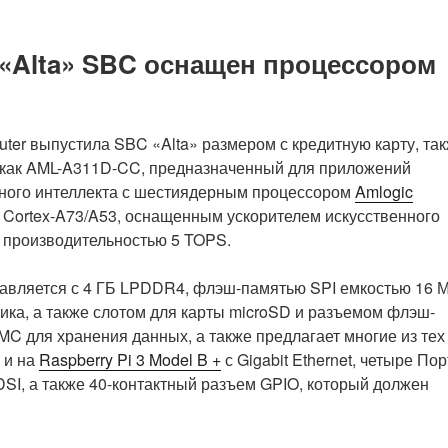
–
тонкая
 «Alta» SBC оснащен процессором
материнская
плата
формата
mini-
uter выпустила SBC «Alta» размером с кредитную карту, та
ITX
 как AML-A311D-CC, предназначенный для приложений
на
нного интеллекта с шестиядерным процессором
Amlogic
базе
Cortex-A73/A53, оснащенным ускорителем искусственного
процессора
 производительностью 5 TOPS.
Intel
Processor
авляется с 4 ГБ LPDDR4, флэш-памятью SPI емкостью 16 
N97
чика, а также слотом для карты microSD и разъемом флэш-
Alder
C для хранения данных, а также предлагает многие из тех
Lake-
о и на
Raspberry Pi 3 Model B +
с Gigabit Ethernet, четыре По
N
DSI, а также 40-контактный разъем GPIO, который должен
CPU»