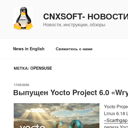
Перейти
к
CNXSOFT- НОВОСТ
содержимому
Новости, инструкции, обзоры
News in English
Свяжитесь с нами
МЕТКА:
OPENSUSE
ОПУБЛИКОВАНО
17/05/2026
Выпущен Yocto Project 6.0 «Wry
Yocto Proj
Linux 6.18
«Scarthgap
релиза Yoc