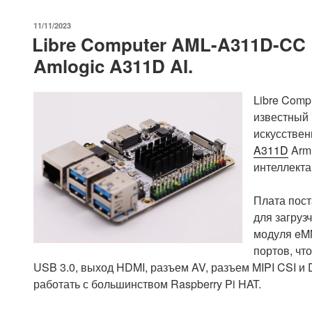
ОПУБЛИКОВАНО
11/11/2023
Libre Computer AML-A311D-CC
Amlogic A311D AI.
Libre Comp
известный
искусстве
A311D
Arm 
интеллекта
Плата пост
для загруз
модуля eMM
портов, чт
USB 3.0, выход HDMI, разъем AV, разъем MIPI CSI и 
работать с большинством Raspberry Pi HAT.