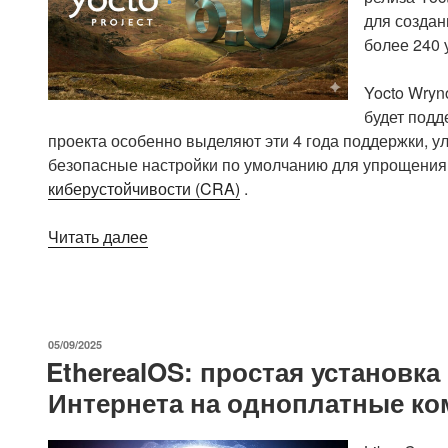
для создан
более 240 
Yocto Wryn
будет подд
проекта особенно выделяют эти 4 года поддержки, 
безопасные настройки по умолчанию для упрощени
киберустойчивости (CRA)
.
«Выпущен
Читать далее
Yocto
Project
6.0
«Wrynose»
ОПУБЛИКОВАНО
05/09/2025
с
EtherealOS: простая установка
Linux
Интернета на одноплатные к
6.18
LTS»