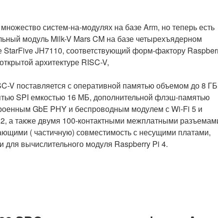
процессора
StarFive
RISC-
множество систем-на-модулях на базе Arm, но теперь есть
V»
ьный модуль Milk-V Mars CM на базе четырехъядерном
 StarFive JH7110, соответствующий форм-фактору Raspber
 открытой архитектуре RISC-V,
C-V поставляется с оперативной памятью объемом до 8 ГБ
тью SPI емкостью 16 МБ, дополнительной флэш-памятью
роенным GbE PHY и беспроводным модулем с Wi-Fi 5 и
5.2, а также двумя 100-контактными межплатными разъемам
ющими ( частичную) совместимость с несущими платами,
 для вычислительного модуля Raspberry Pi 4.