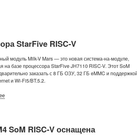
ора StarFive RISC-V
ый модуль Milk-V Mars — это новая система-на-модуле,
 на базе процессора StarFive JH7110 RISC-V. Этот SoM
варительно заказать с 8 ГБ ОЗУ, 32 ГБ eMMC и поддержко
ernet и Wi-Fi5/BT.5.2.
«Milk-
ее
V
Mars
CM
на
M4 SoM RISC-V оснащена
базе