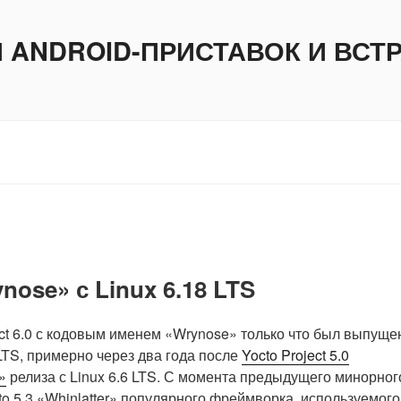
И ANDROID-ПРИСТАВОК И ВС
nose» с Linux 6.18 LTS
ect 6.0 с кодовым именем «Wrynose» только что был выпуще
 LTS, примерно через два года после
Yocto Project 5.0
»
релиза с Linux 6.6 LTS. С момента предыдущего минорног
to 5.3 «Whinlatter» популярного фреймворка, используемого