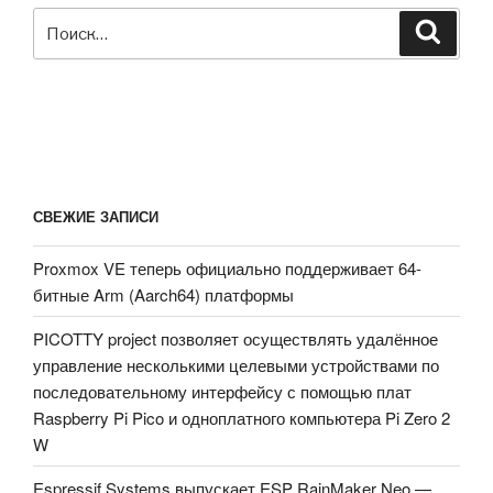
Искать:
жидкости»
Поиск
СВЕЖИЕ ЗАПИСИ
Proxmox VE теперь официально поддерживает 64-
битные Arm (Aarch64) платформы
PICOTTY project позволяет осуществлять удалённое
управление несколькими целевыми устройствами по
последовательному интерфейсу с помощью плат
Raspberry Pi Pico и одноплатного компьютера Pi Zero 2
W
Espressif Systems выпускает ESP RainMaker Neo —