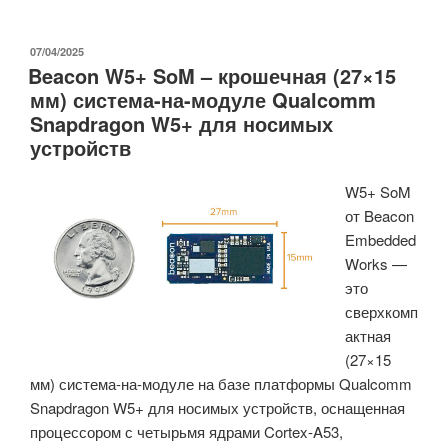
Lab
сети
—
Интернета
портативный
вещей »
ОПУБЛИКОВАНО
07/04/2025
Beacon W5+ SoM – крошечная (27×15
монитор
мм) система-на-модуле Qualcomm
качества
Snapdragon W5+ для носимых
воздуха
устройств
с
Wi-
W5+ SoM
Fi
от Beacon
и
Embedded
Bluetooth
Works —
LE
это
на
сверхкомп
основе
актная
сенсорного
(27×15
e-
мм) система-на-модуле на базе платформы Qualcomm
Paper
Snapdragon W5+ для носимых устройств, оснащенная
дисплея
процессором с четырьмя ядрами Cortex-A53,
(краудфандинг)»