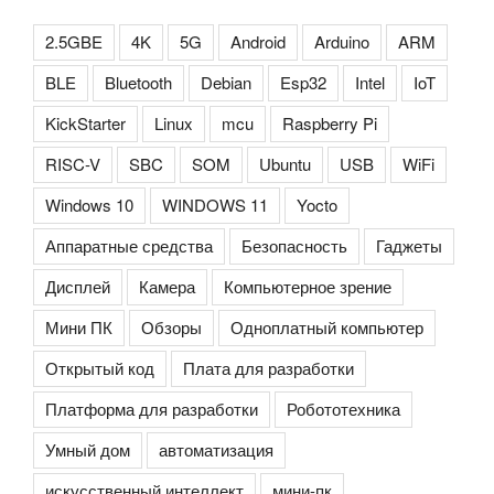
2.5GBE
4K
5G
Android
Arduino
ARM
BLE
Bluetooth
Debian
Esp32
Intel
IoT
KickStarter
Linux
mcu
Raspberry Pi
RISC-V
SBC
SOM
Ubuntu
USB
WiFi
Windows 10
WINDOWS 11
Yocto
Аппаратные средства
Безопасность
Гаджеты
Дисплей
Камера
Компьютерное зрение
Мини ПК
Обзоры
Одноплатный компьютер
Открытый код
Плата для разработки
Платформа для разработки
Робототехника
Умный дом
автоматизация
искусственный интеллект
мини-пк