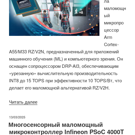
ла
самым
маломощн
маленьким
ый
в
микропро
мире
цессор
датчиком
Arm
твердых
Cortex-
частиц.»
A55/M33 RZ/V2N, предназначенный для приложений
машинного обучения (ML) и компьютерного зрения. Он
оснащен сопроцессором DRP-AI3, обеспечивающим
«урезанную» вычислительную производительность
INT8 до 15 TOPS при эффективности 10 TOPS/Вт, что
делает его маломощной альтернативой RZ/V2H.
«Маломощный
Читать далее
микропроцессор
AI
ОПУБЛИКОВАНО
13/03/2025
Многосенсорный маломощный
MPU
микроконтроллер Infineon PSoC 4000T
Renesas