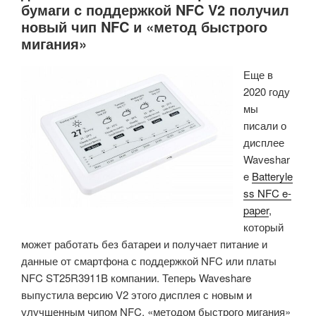
бумаги с поддержкой NFC V2 получил
мм)
новый чип NFC и «метод быстрого
система-
мигания»
на-
модуле
Еще в
Qualcomm
2020 году
Snapdragon
мы
W5+
писали о
для
дисплее
носимых
Waveshar
устройств»
e
Batteryle
ss NFC e-
paper
,
который
может работать без батареи и получает питание и
данные от смартфона с поддержкой NFC или платы
NFC ST25R3911B компании. Теперь Waveshare
выпустила версию V2 этого дисплея с новым и
улучшенным чипом NFC, «методом быстрого мигания»