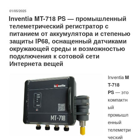
SoC-
системы
ОПУБЛИКОВАНО
01/05/2025
Inventia MT-718 PS — промышленный
Silicon
телеметрический регистратор с
Labs
питанием от аккумулятора и степенью
SiXG301
защиты IP68, оснащенный датчиками
и
окружающей среды и возможностью
SiXG302
подключения к сотовой сети
«Series
Интернета вещей
3»
созданы
Inventia
M
для
T-718
приложений
PS
— это
Интернета
компактн
вещей
ый
с
промышл
питанием
енный
от
телеметри
сети
ческий
и