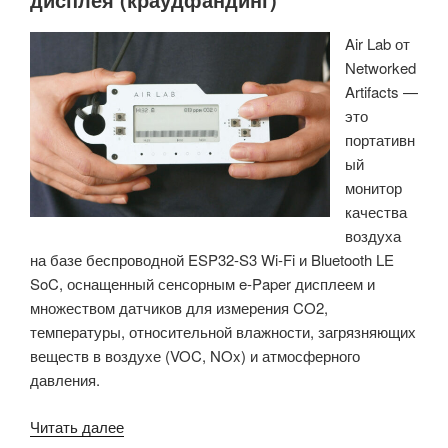
регистратор
Air Lab от
с
Networked
питанием
Artifacts —
от
это
аккумулятора
портативн
и
ый
степенью
монитор
защиты
качества
IP68,
воздуха
оснащенный
на базе беспроводной ESP32-S3 Wi-Fi и Bluetooth LE
датчиками
SoC, оснащенный сенсорным e-Paper дисплеем и
окружающей
множеством датчиков для измерения CO2,
среды
температуры, относительной влажности, загрязняющих
и
веществ в воздухе (VOC, NOx) и атмосферного
возможностью
давления.
подключения
к
«Air
Читать далее
сотовой