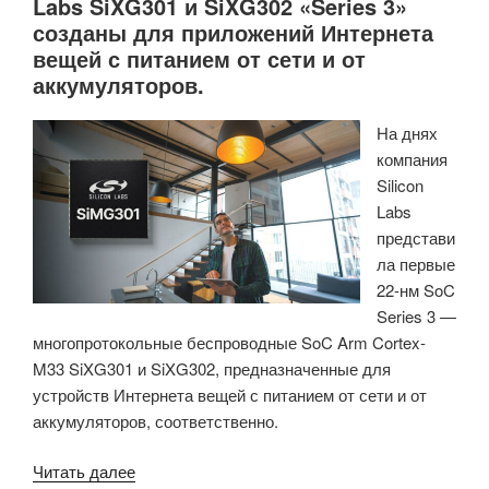
Labs SiXG301 и SiXG302 «Series 3»
созданы для приложений Интернета
вещей с питанием от сети и от
аккумуляторов.
На днях
компания
Silicon
Labs
представи
ла первые
22-нм SoC
Series 3 —
многопротокольные беспроводные SoC Arm Cortex-
M33 SiXG301 и SiXG302, предназначенные для
устройств Интернета вещей с питанием от сети и от
аккумуляторов, соответственно.
«Беспроводные
Читать далее