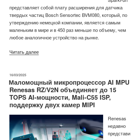
представляет собой плату расширения для датчика
«метод
твердых частиц Bosch Sensortec BVM080, который, по
быстрого
утверждению немецкой компании, является самым
мигания»»
маленьким в мире и в 450 раз меньше по объему, чем
любое аналогичное устройство на рынке.
«Датчик
Читать далее
качества
воздуха
SparkFun
ОПУБЛИКОВАНО
16/03/2025
Маломощный микропроцессор AI MPU
Air
Renesas RZ/V2N объединяет до 15
Quality
TOPS AI-мощности, Mali-C55 ISP,
PM1/PM2.5/PM10
поддержку двух камер MIPI
оснащен
датчиком
Renesas
Bosch
недавно
BVM080
представи
—