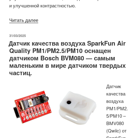
и улучшенной контрастностью.
«Безбатарейный
Читать далее
7,5-
дюймовый
ОПУБЛИКОВАНО
31/03/2025
Датчик качества воздуха SparkFun Air
дисплей
Quality PM1/PM2.5/PM10 оснащен
на
датчиком Bosch BVM080 — самым
основе
маленьким в мире датчиком твердых
электронной
частиц.
бумаги
с
Датчик
поддержкой
качества
NFC
воздуха
V2
PM1/PM2.
получил
5/PM10 –
новый
BMV080
чип
(Qwiic) от
NFC
SparkFun
и