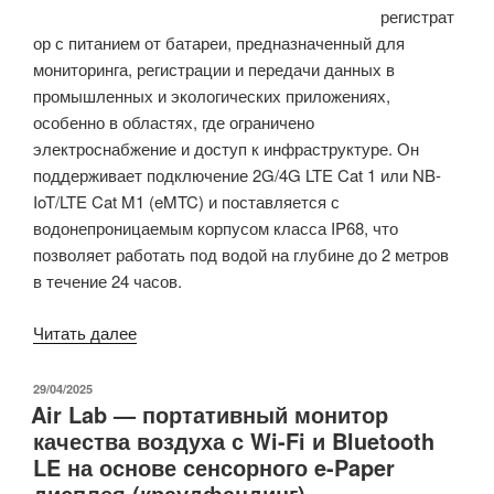
регистрат
от
ор с питанием от батареи, предназначенный для
аккумуляторов.»
мониторинга, регистрации и передачи данных в
промышленных и экологических приложениях,
особенно в областях, где ограничено
электроснабжение и доступ к инфраструктуре. Он
поддерживает подключение 2G/4G LTE Cat 1 или NB-
IoT/LTE Cat M1 (eMTC) и поставляется с
водонепроницаемым корпусом класса IP68, что
позволяет работать под водой на глубине до 2 метров
в течение 24 часов.
«Inventia
Читать далее
MT-
718
ОПУБЛИКОВАНО
29/04/2025
Air Lab — портативный монитор
PS
качества воздуха с Wi-Fi и Bluetooth
—
LE на основе сенсорного e-Paper
промышленный
дисплея (краудфандинг)
телеметрический