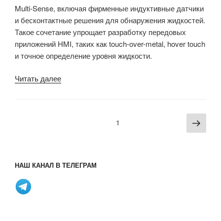
Multi-Sense, включая фирменные индуктивные датчики
и бесконтактные решения для обнаружения жидкостей.
Такое сочетание упрощает разработку передовых
приложений HMI, таких как touch-over-metal, hover touch
и точное определение уровня жидкости.
«Многосенсорный
Читать далее
маломощный
микроконтроллер
Infineon
Пагинация
Сле
Страница
1
PSoC
записей
стра
4000T
с
емкостным,
НАШ КАНАЛ В ТЕЛЕГРАМ
индуктивным,
бесконтактным
и
зависающим
датчиком