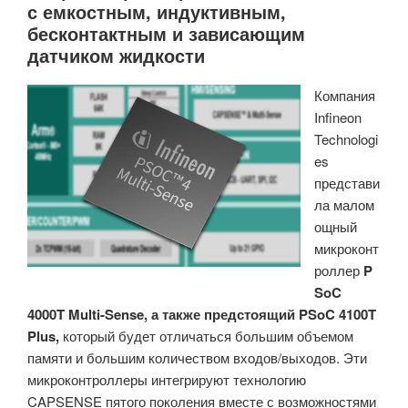
с емкостным, индуктивным,
RZ/V2N
бесконтактным и зависающим
объединяет
датчиком жидкости
до
15
Компания
TOPS
Infineon
AI-
Technologi
мощности,
es
Mali-
представи
C55
ла малом
ISP,
ощный
поддержку
микроконт
двух
роллер
P
камер
SoC
MIPI»
4000T Multi-Sense, а также предстоящий PSoC 4100T
Plus,
который будет отличаться большим объемом
памяти и большим количеством входов/выходов. Эти
микроконтроллеры интегрируют технологию
CAPSENSE пятого поколения вместе с возможностями