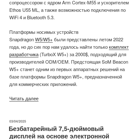
сопроцессором с ядром Arm Cortex-M55 и ускорителем
Ethos U55 ML, а также возможностью подключения по
WiFi 4 и Bluetooth 5.3.
Платформы носимых устройств
Snapdragon
W5/W5+
были представлены летом 2022
года, но до сих пор нам удалось найти только
комплект
разработчика
(TurboX W5+) за 2000$, подходящий для
производителей ODM/OEM. Предстоящая SoM Beacon
W5+ станет одним из первых аппаратных решений на
базе платформы Snapdragon W5+, предназначенной
для коммерческих приложений.
«Beacon
Читать далее
W5+
SoM
–
ОПУБЛИКОВАНО
03/04/2025
Безбатарейный 7,5-дюймовый
крошечная
дисплей на основе электронной
(27×15