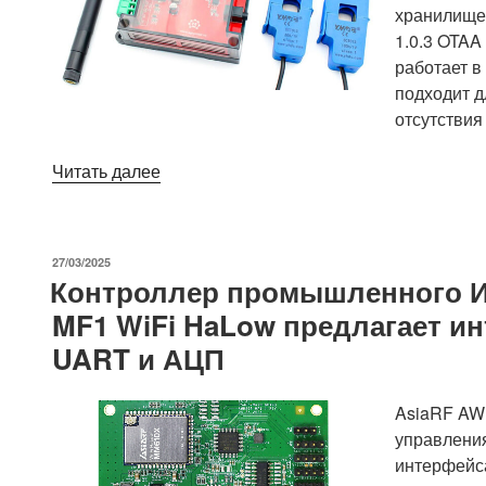
хранилище
1.0.3 OTAA
работает в
подходит д
отсутствия
«Двухканальный
Читать далее
счетчик
электроэнергии
переменного
ОПУБЛИКОВАНО
27/03/2025
тока
Контроллер промышленного И
LoRaWAN
MF1 WiFi HaLow предлагает инт
оснащен
UART и АЦП
зажимами
CT
10A/100A,
AsiaRF AW
измеряет
управлени
температуру
интерфейса
и