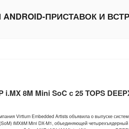
И ANDROID-ПРИСТАВОК И ВС
P i.MX 8M Mini SoC с 25 TOPS DEEP
мпания Virtium Embedded Artists объявила о выпуске систе
 (SoM) iMX8M Mini DX-M1, объединяющей четырехъядерный