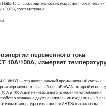
M1
и Hailo-15 с производительностью искусственного интеллек
AI-
20 TOPS, соответственно.
ускорителем»
«SolidSense
ее
AIoT
–
платформа
для
разработки
роэнергии переменного тока
искусственного
интеллекта
 10A/100A, измеряет температур
со
степенью
защиты
AGLW2CT
— это двухканальный промышленный счетчик
IP64
ргии переменного тока на базе LoRaWAN, который использ
с
10 А и 100 А для неинвазивного измерения потребления
системой-
стройство оснащено двумя аналоговыми входами 0–5 В для
на-
датчиком температуры и влажности AHT20 и локальным
модуле