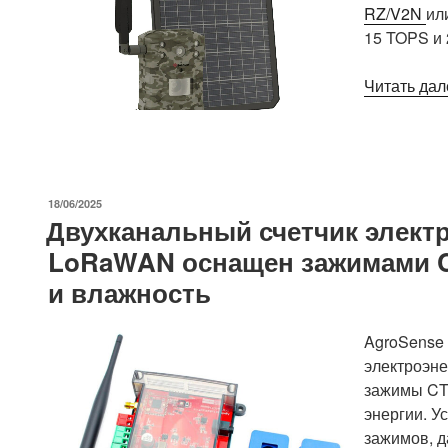
RZ/V2N
ил
15 TOPS и 
Читать дал
ОПУБЛИКОВАНО
18/06/2025
Двухканальный счетчик элект
LoRaWAN оснащен зажимами CT
и влажность
AgroSense
электроэне
зажимы CT 
энергии. У
зажимов, 