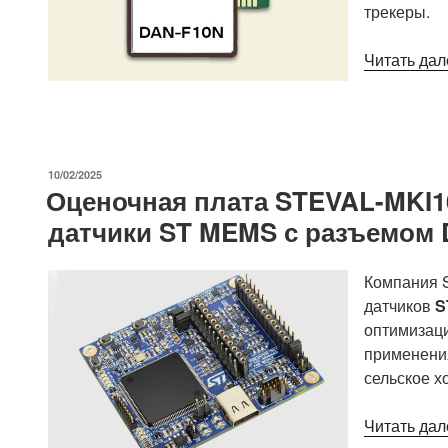
трекеры.
Читать дал
ОПУБЛИКОВАНО
10/02/2025
Оценочная плата STEVAL-MKI1
датчики ST MEMS с разъемом 
Компания S
датчиков
S
оптимизац
применени
сельское х
Читать дал