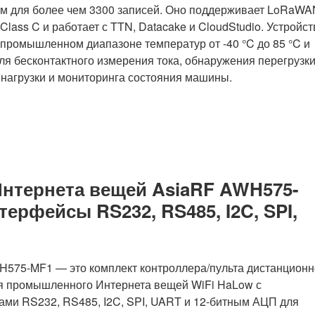
м для более чем 3300 записей. Оно поддерживает LoRaWA
Renesas
 Class C и работает с TTN, Datacake и CloudStudio. Устройст
RZ/V2M
 промышленном диапазоне температур от -40 °C до 85 °C и
или
ля бесконтактного измерения тока, обнаружения перегрузки
Hailo-
 нагрузки и мониторинга состояния машины.
15»
нтернета вещей AsiaRF AWH575-
ерфейсы RS232, RS485, I2C, SPI,
H575-MF1 — это комплект контроллера/пульта дистанционн
я промышленного Интернета вещей WiFi HaLow с
ми RS232, RS485, I2C, SPI, UART и 12-битным АЦП для