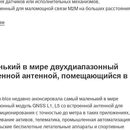
я датчиков или исполнительных механизмов,
ченный для маломощной связи M2M на больших расстояния
«Контроллер
ее
промышленного
Интернета
вещей
AsiaRF
AWH575-
MF1
енький в мире двухдиапазонный
WiFi
оенной антенной, помещающийся в
HaLow
предлагает
интерфейсы
RS232,
-blox недавно анонсировала самый маленький в мире
RS485,
онный модуль GNSS L1, L5 со встроенной антенной для
I2C,
зиционирования с точностью до метра в таких приложениях,
SPI,
ивание активов, телематика, промышленная автоматизация
UART
ьские беспилотные летательные аппараты и спортивные