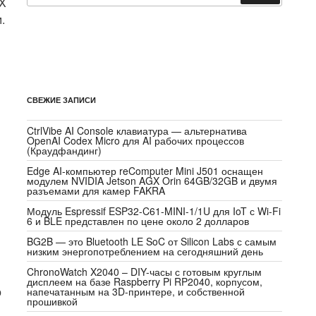
PX
.
СВЕЖИЕ ЗАПИСИ
CtrlVibe AI Console клавиатура — альтернатива
OpenAI Codex Micro для AI рабочих процессов
(Краудфандинг)
Edge AI-компьютер reComputer Mini J501 оснащен
модулем NVIDIA Jetson AGX Orin 64GB/32GB и двумя
разъемами для камер FAKRA
Модуль Espressif ESP32-C61-MINI-1/1U для IoT с Wi-Fi
6 и BLE представлен по цене около 2 долларов
BG2B — это Bluetooth LE SoC от Silicon Labs с самым
низким энергопотреблением на сегодняшний день
ChronoWatch X2040 – DIY-часы с готовым круглым
дисплеем на базе Raspberry Pi RP2040, корпусом,
о
напечатанным на 3D-принтере, и собственной
прошивкой