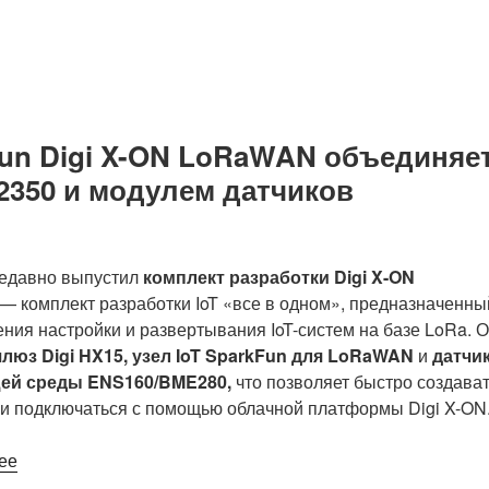
плата
в
STEVAL-
корпусе
MKI109D
площадью
от
4
STMicro
см2»
поддерживает
Fun Digi X-ON LoRaWAN объединяе
все
P2350 и модулем датчиков
датчики
ST
MEMS
с
недавно выпустил
комплект разработки Digi X-ON
разъемом
— комплект разработки IoT «все в одном», предназначенны
DIL24»
ния настройки и развертывания IoT-систем на базе LoRa. 
люз Digi HX15, узел IoT SparkFun для LoRaWAN
и
датчи
ей среды ENS160/BME280,
что позволяет быстро создава
и подключаться с помощью облачной платформы Digi X-ON
«Комплект
ее
разработчика