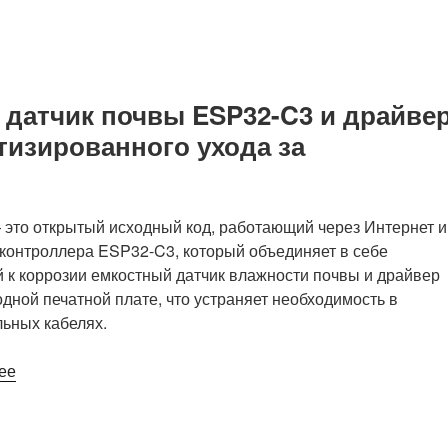
SparkFun
Digi
X-
ON
о датчик почвы ESP32-C3 и драйве
LoRaWAN
тизированного ухода за
объединяет
шлюз
Digi
HX15
— это открытый исходный код, работающий через Интернет и
с
контроллера ESP32-C3, который объединяет в себе
узлом
 к коррозии емкостный датчик влажности почвы и драйвер
IoT
одной печатной плате, что устраняет необходимость в
RP2350
ьных кабелях.
и
модулем
«Plant
ее
датчиков
Bot
окружающей
за
среды»
12