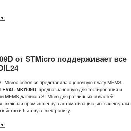
и
АЦП»
«u-
ее
blox
DAN-
F10N
–
самый
09D от STMicro поддерживает все
маленький
DIL24
в
мире
двухдиапазонный
TMicroelectronics представила оценочную плату MEMS-
(L1/L5)
TEVAL-MKI109D
, предназначенную для тестирования и
GNSS-
ии MEMS-датчиков STMicro для различных областей
модуль
я, включая промышленную автоматизацию, интеллектуальн
со
озяйство и бытовую электронику.
встроенной
антенной,
«Оценочная
ее
помещающийся