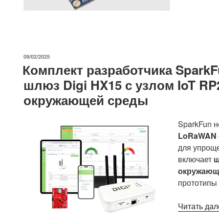
ОПУБЛИКОВАНО
09/02/2025
Комплект разработчика Spark
шлюз Digi HX15 с узлом IoT R
окружающей среды
SparkFun 
LoRaWAN
для упроще
включает
ш
окружающ
прототипы 
Читать дал