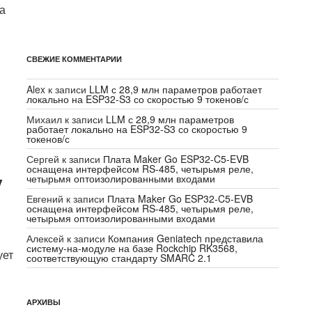
та
СВЕЖИЕ КОММЕНТАРИИ
Alex
к записи
LLM с 28,9 млн параметров работает
локально на ESP32-S3 со скоростью 9 токенов/с
Михаил
к записи
LLM с 28,9 млн параметров
работает локально на ESP32-S3 со скоростью 9
токенов/с
Сергей
к записи
Плата Maker Go ESP32-C5-EVB
оснащена интерфейсом RS-485, четырьмя реле,
у
четырьмя оптоизолированными входами
Евгений
к записи
Плата Maker Go ESP32-C5-EVB
оснащена интерфейсом RS-485, четырьмя реле,
четырьмя оптоизолированными входами
Алексей
к записи
Компания Geniatech представила
систему-на-модуле на базе Rockchip RK3568,
ует
соответствующую стандарту SMARC 2.1
АРХИВЫ