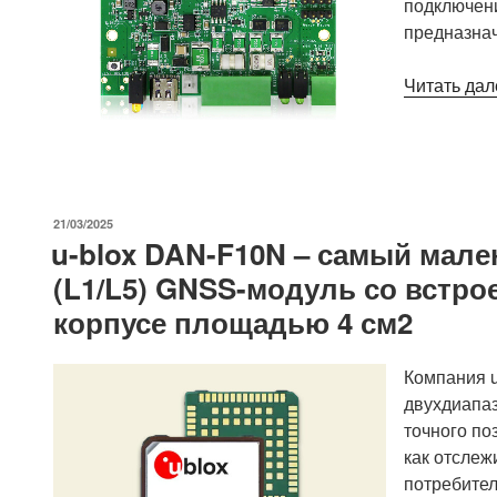
подключени
влажность»
предназна
Читать дал
ОПУБЛИКОВАНО
21/03/2025
u-blox DAN-F10N – самый мал
(L1/L5) GNSS-модуль со встр
корпусе площадью 4 см2
Компания u
двухдиапаз
точного по
как отслеж
потребител