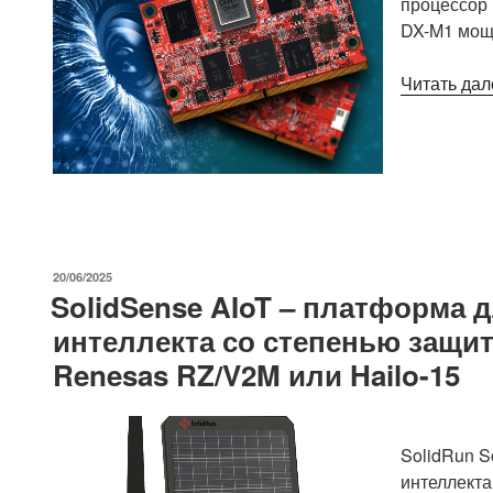
процессор
DX-M1 мощн
Читать дал
ОПУБЛИКОВАНО
20/06/2025
SolidSense AIoT – платформа 
интеллекта со степенью защит
Renesas RZ/V2M или Hailo-15
SolidRun S
интеллекта