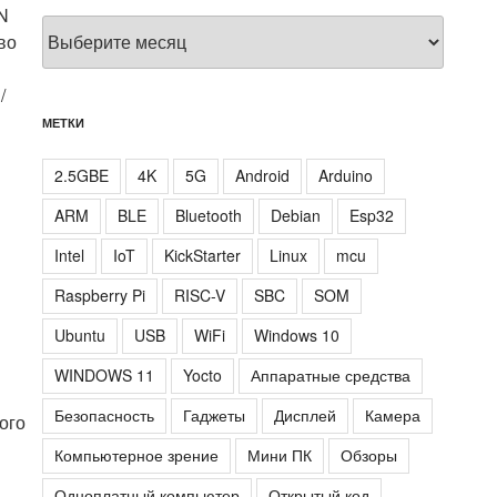
N
Архивы
во
/
МЕТКИ
2.5GBE
4K
5G
Android
Arduino
ARM
BLE
Bluetooth
Debian
Esp32
Intel
IoT
KickStarter
Linux
mcu
Raspberry Pi
RISC-V
SBC
SOM
Ubuntu
USB
WiFi
Windows 10
WINDOWS 11
Yocto
Аппаратные средства
Безопасность
Гаджеты
Дисплей
Камера
ого
Компьютерное зрение
Мини ПК
Обзоры
Одноплатный компьютер
Открытый код