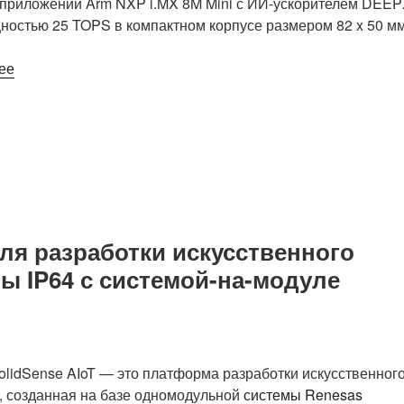
 приложений Arm NXP i.MX 8M Mini с ИИ-ускорителем DEE
остью 25 TOPS в компактном корпусе размером 82 x 50 мм
«82
ее
x
50
мм
SoM
объединяет
NXP
i.MX
8M
для разработки искусственного
Mini
ы IP64 с системой-на-модуле
SoC
с
25
TOPS
DEEPX
olidSense AIoT — это платформа разработки искусственног
DX-
, созданная на базе одномодульной
системы
Renesas