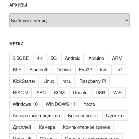
АРХИВЫ
Архивы
МЕТКИ
2.5GBE
4K
5G
Android
Arduino
ARM
BLE
Bluetooth
Debian
Esp32
Intel
IoT
KickStarter
Linux
mcu
Raspberry Pi
RISC-V
SBC
SOM
Ubuntu
USB
WiFi
Windows 10
WINDOWS 11
Yocto
Аппаратные средства
Безопасность
Гаджеты
Дисплей
Камера
Компьютерное зрение
Мини ПК
Обзоры
Одноплатный компьютер