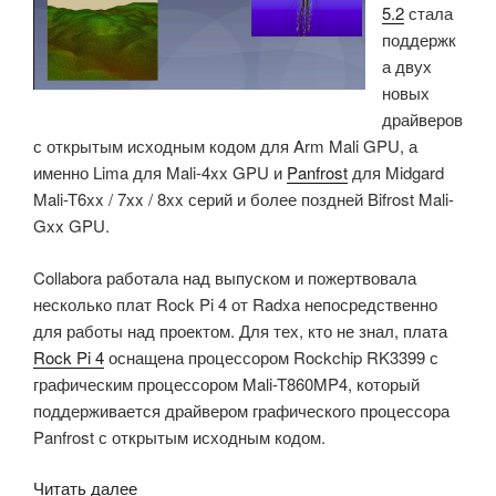
5.2
стала
поддержк
а двух
новых
драйверов
с открытым исходным кодом для Arm Mali GPU, а
именно Lima для Mali-4xx GPU и
Panfrost
для Midgard
Mali-T6xx / 7xx / 8xx серий и более поздней Bifrost Mali-
Gxx GPU.
Collabora работала над выпуском и пожертвовала
несколько плат Rock Pi 4 от Radxa непосредственно
для работы над проектом.
Для тех, кто не знал, плата
Rock Pi 4
оснащена процессором Rockchip RK3399 с
графическим процессором Mali-T860MP4, который
поддерживается драйвером графического процессора
Panfrost с открытым исходным кодом.
«Rock
Читать далее