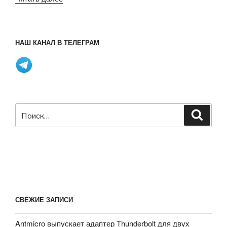
Purism
достигла
своей
НАШ КАНАЛ В ТЕЛЕГРАМ
цели
в
1,5
миллиона
долларов,
собираемых
Искать:
Поиск
на
смартфон
Librem
5
с
открытым
исходным
СВЕЖИЕ ЗАПИСИ
кодом
Linux»
Antmicro выпускает адаптер Thunderbolt для двух