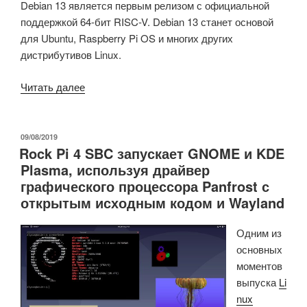
Debian 13 является первым релизом с официальной
поддержкой 64-бит RISC-V. Debian 13 станет основой
для Ubuntu, Raspberry Pi OS и многих других
дистрибутивов Linux.
«Debian
Читать далее
13
«Trixie»
выпущена
ОПУБЛИКОВАНО
09/08/2019
Rock Pi 4 SBC запускает GNOME и KDE
с
Plasma, используя драйвер
Linux
графического процессора Panfrost с
6.12,
открытым исходным кодом и Wayland
официальной
поддержкой
Одним из
64-
основных
бит
моментов
RISC-
выпуска
Li
V»
nux