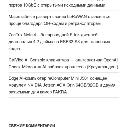
портов 10GbE с открытыми исходными данными
Масштабные развертывания LoRaWAN становятся
проще благодаря QR-кодам и ретрансляторам
ZecTrix Note 4 – беспроводной E-Ink дисплей
диагональю 4,2 дюйма на ESP32-S3 для голосовых
задач
CtrlVibe AI Console клавиатура — альтернатива OpenAI
Codex Micro для AI рабочих процессов (Краудфандинг)
Edge AI-компьютер reComputer Mini J501 оснащен
модулем NVIDIA Jetson AGX Orin 64GB/32GB и двумя
разъемами для камер FAKRA
СВЕЖИЕ КОММЕНТАРИИ