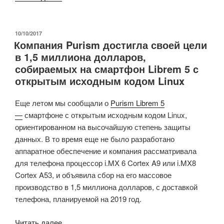
Pi
4
SBC
ОПУБЛИКОВАНО
10/10/2017
Компания Purism достигла своей цели
запускает
в 1,5 миллиона долларов,
GNOME
собираемых на смартфон Librem 5 с
и
открытым исходным кодом Linux
KDE
Plasma,
Еще летом мы сообщали о
Purism Librem 5
используя
—
смартфоне с открытым исходным кодом Linux,
драйвер
ориентированном на высочайшую степень защиты
графического
данных. В то время еще не было разработано
процессора
аппаратное обеспечение и компания рассматривала
Panfrost
для телефона процессор i.MX 6 Cortex A9 или i.MX8
с
Cortex A53, и объявила сбор на его массовое
открытым
производство в 1,5 миллиона долларов, с доставкой
исходным
телефона, планируемой на 2019 год.
кодом
и
«Компания
Читать далее
Wayland»