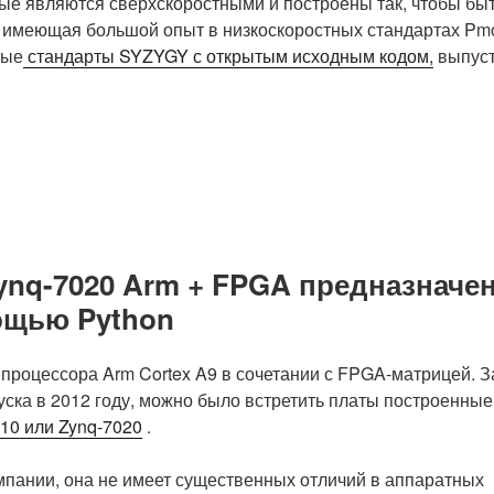
рые являются сверхскоростными и построены так, чтобы бы
 имеющая большой опыт в низкоскоростных стандартах Pm
ные
стандарты SYZYGY с открытым исходным кодом,
выпус
Zynq-7020 Arm + FPGA предназначе
ощью Python
процессора Arm Cortex A9 в сочетании с FPGA-матрицей. З
ска в 2012 году, можно было встретить платы построенные
10 или Zynq-7020
.
омпании, она не имеет существенных отличий в аппаратных