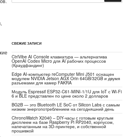
ов.
,
СВЕЖИЕ ЗАПИСИ
кие
CtrlVibe AI Console клавиатура — альтернатива
OpenAI Codex Micro для AI рабочих процессов
(Краудфандинг)
Edge AI-компьютер reComputer Mini J501 оснащен
модулем NVIDIA Jetson AGX Orin 64GB/32GB и двумя
разъемами для камер FAKRA
Модуль Espressif ESP32-C61-MINI-1/1U для IoT с Wi-Fi
6 и BLE представлен по цене около 2 долларов
BG2B — это Bluetooth LE SoC от Silicon Labs с самым
низким энергопотреблением на сегодняшний день
ChronoWatch X2040 – DIY-часы с готовым круглым
дисплеем на базе Raspberry Pi RP2040, корпусом,
напечатанным на 3D-принтере, и собственной
прошивкой