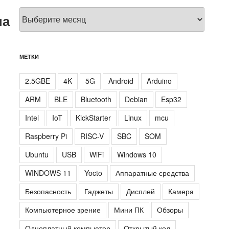
Архивы
на
МЕТКИ
2.5GBE
4K
5G
Android
Arduino
ARM
BLE
Bluetooth
Debian
Esp32
Intel
IoT
KickStarter
Linux
mcu
Raspberry Pi
RISC-V
SBC
SOM
Ubuntu
USB
WiFi
Windows 10
WINDOWS 11
Yocto
Аппаратные средства
Безопасность
Гаджеты
Дисплей
Камера
Компьютерное зрение
Мини ПК
Обзоры
Одноплатный компьютер
Открытый код