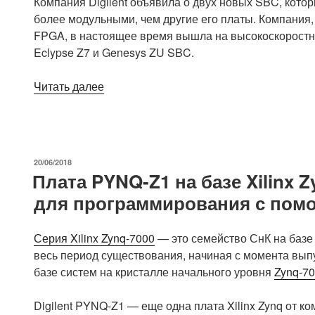
Компания Digilent объявила о двух новых SBC, кото
более модульными, чем другие его платы.
Компания,
FPGA, в настоящее время вышла на высокоскорост
Eclypse Z7 и Genesys ZU SBC.
«Компания
Читать далее
Digilent
предлагает
две
платы
ОПУБЛИКОВАНО
20/06/2018
для
Плата PYNQ-Z1 на базе Xilinx 
разработки
для программирования с пом
с
Linux
на
Серия Xilinx Zynq-7000
— это семейство СнК на базе 
базе
весь период существования, начиная с момента выпу
процессорной
базе систем на кристалле начального уровня
Zynq-70
платформы
Zynq
Digilent PYNQ-Z1 — еще одна плата Xilinx Zynq от к