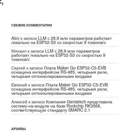
,
СВЕЖИЕ КОММЕНТАРИИ
Alex
к записи
LLM с 28,9 млн параметров работает
локально на ESP32-S3 со скоростью 9 токенов/с
Михаил
к записи
LLM с 28,9 млн параметров
работает локально на ESP32-S3 со скоростью 9
токенов/с
Сергей
к записи
Плата Maker Go ESP32-C5-EVB
оснащена интерфейсом RS-485, четырьмя реле,
четырьмя оптоизолированными входами
Евгений
к записи
Плата Maker Go ESP32-C5-EVB
оснащена интерфейсом RS-485, четырьмя реле,
четырьмя оптоизолированными входами
Алексей
к записи
Компания Geniatech представила
систему-на-модуле на базе Rockchip RK3568,
соответствующую стандарту SMARC 2.1
АРХИВЫ