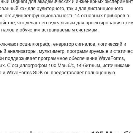
ный Digilent для академических и инженерных эксперимент
ванный как для аудиторного, так и для дистанционного
он объединяет функциональность 14 основных приборов в
ойстве, что делает его идеальным для проектирования схем
гналов и обучения встраиваемым системам.
лючают осциллограф, генератор сигналов, логический и
ый анализаторы, мультиметр, программируемые и статичес
. Он поддерживает программное обеспечение WaveForms,
ых. С осциллографом 100 Мвыб/с, 14-битным, источниками
да и WaveForms SDK он предоставляет полноценную