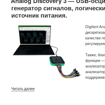
Analog Discovery 3 — USB-осц
портативный
генератор сигналов, логическ
комплект
источник питания.
для
обучения
электронике
Digilent A
14-
дискретиза
в-1
качестве г
с
регулируем
четырьмя
макетными
Также, бла
платами»
функции — 
анализатор
анализатор
поддержив
«Analog
Читать далее
Discovery
3