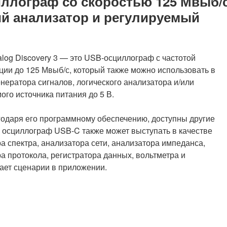
иллограф со скоростью 125 Мвыб/с
ий анализатор и регулируемый
nalog Discovery 3 — это USB-осциллограф с частотой
ции до 125 Мвыб/с, который также можно использовать в
енератора сигналов, логического анализатора и/или
ого источника питания до 5 В.
годаря его программному обеспечению, доступны другие
осциллограф USB-C также может выступать в качестве
а спектра, анализатора сети, анализатора импеданса,
а протокола, регистратора данных, вольтметра и
ает сценарии в приложении.