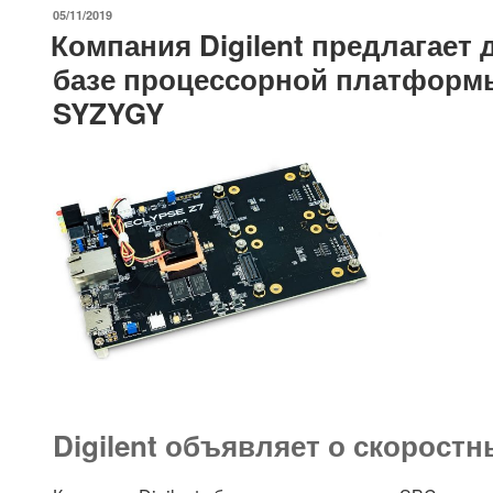
—
ОПУБЛИКОВАНО
05/11/2019
USB-
Компания Digilent предлагает 
осциллограф
базе процессорной платформ
со
SYZYGY
скоростью
125
Мвыб/
с,
генератор
сигналов,
логический
анализатор
и
регулируемый
источник
питания.»
Digilent объявляет о скорост