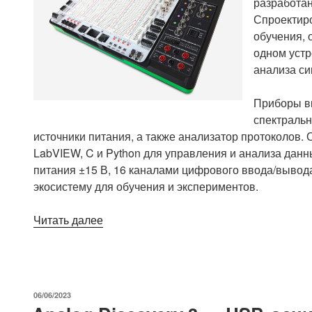
разработан
Спроектиро
обучения, 
одном устр
анализа си
Приборы вк
спектральн
источники питания, а также анализатор протоколов
LabVIEW, C и Python для управления и анализа данн
питания ±15 В, 16 каналами цифрового ввода/выво
экосистему для обучения и экспериментов.
«Digilent
Читать далее
Analog
Discovery
Studio
Max
ОПУБЛИКОВАНО
06/06/2023
–