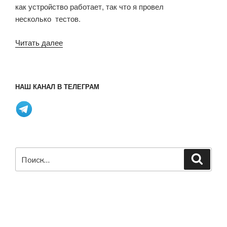
как устройство работает, так что я провел
информация»
несколько тестов.
«Обзор
Читать далее
медиа
центра
MINIX
НАШ КАНАЛ В ТЕЛЕГРАМ
NEO
U1»
Искать:
Поиск