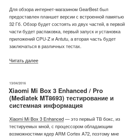
Для обзора интернет-магазином GearBest был
предоставлен планшет версии с встроенной памятью
32 Гб. Обзор будет состоять из двух частей, в первой
части будет распаковка, первый запуск и установка
приложений CPU-Z и Antutu, а вторая часть будет
заключаться в различных тестах.
«Обзор
Читать далее
2K
планшета
Onda
ОПУБЛИКОВАНО
13/04/2016
Xiaomi Mi Box 3 Enhanced / Pro
V18
(Mediatek MT8693) тестирование и
Pro
системная информация
(Allwinner
A63)
Xiaomi Mi Box 3 Enhanced
— это первый ТВ бокс, из
–
тестируемых мной, с процессором обладающим
часть
возможностями ядер ARM Cortex A72, поэтому мне
1: