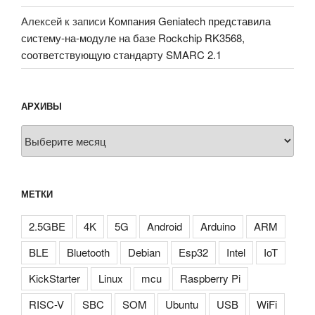
Алексей
к записи
Компания Geniatech представила
систему-на-модуле на базе Rockchip RK3568,
соответствующую стандарту SMARC 2.1
АРХИВЫ
Архивы
МЕТКИ
2.5GBE
4K
5G
Android
Arduino
ARM
BLE
Bluetooth
Debian
Esp32
Intel
IoT
KickStarter
Linux
mcu
Raspberry Pi
RISC-V
SBC
SOM
Ubuntu
USB
WiFi