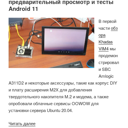
предварительный просмотр и тесты
Android 11
В первой
части
обз
ора
Khadas
VIM4
мы
продемон
стрировал
и SBC
Amlogic
A311D2 и некоторые аксессуары, такие как корпус DIY
и плату расширения M2X для добавления
твердотельного накопителя M.2 и модема, а также
опробовали облачные сервисы OOWOW для
установки сервера Ubuntu 20.04.
«Обзор
Читать далее