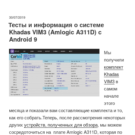
Khadas
VIM4.
Часть
ОПУБЛИКОВАНО
30/07/2019
Тесты и информация о системе
2:
Khadas VIM3 (Amlogic A311D) с
предварительный
Android 9
просмотр
и
Мы
тесты
получили
Android
комплект
11»
Khadas
VIM3
в
самом
начале
этого
месяца и показали вам составляющие комплекта и то,
как его собрать.
Теперь, после рассмотрения некоторых
других
устройств, полученных для обзора
, мы можем
сосредоточиться на плате Amlogic A311D, которая по