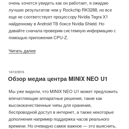
очень хочется увидеть как он работает, я ожидаю
Распаковка,
лучших результатов чем у Rockchip RK3288, но все
первый
еще не соответствует процессору Nvidia Tegra X1
запуск
найденному в Android ТВ боксе Nvidia Shield. Но
и
давайте сначала проверим системную информацию с
Antutu
помощью приложения CPU-Z.
7
Benchmark»
«Xiaomi
Читать далее
Mi
Box
3
ОПУБЛИКОВАНО
14/12/2015
Обзор медиа центра MINIX NEO U1
Enhanced
/
Мы уже видели, что MINIX NEO U1 может предложить
Pro
впечатляющие аппаратные решения, такие как
(Mediatek
высококачественные чипы для хранения,
MT8693)
беспроводной доступ в интернет, а также некоторые
тестирование
дополнения например поддержка часов реального
и
времени. Но очевидно самое важное — это выяснить,
системная