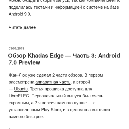
поделилась тестами и информацией о системе на базе
Android 9.0.
«Телевизионная
Читать далее
приставка
Beelink
GT1
ОПУБЛИКОВАНО
03/01/2019
Обзор Khadas Edge — Часть 3: Android
Mini
7.0 Preview
2
с
Жан-Люк уже сделал 2 части обзора.
В первом
процессором
расс
мотрена
аппаратная часть
, а второй
Amlogic
—
Ubuntu
.
Третья прошивка доступна для
S905X3»
LibreELEC.
Первоначальный выпуск был очень
скромным, а 2-я версия намного лучше — с
установленным Play Store, и в целом она выглядит
намного быстрее.