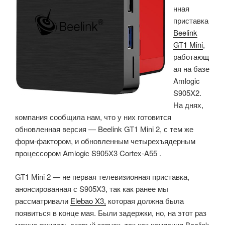
нная
приставка
Beelink
GT1 Mini
,
работающ
ая на базе
Amlogic
S905X2.
На днях,
компания сообщила нам, что у них готовится
обновленная версия — Beelink GT1 Mini 2, с тем же
форм-фактором, и обновленным четырехъядерным
процессором Amlogic S905X3 Cortex-A55 .
GT1 Mini 2 — не первая телевизионная приставка,
анонсированная с S905X3, так как ранее мы
рассматривали
Elebao X3,
которая должна была
появиться в конце мая.
Были
задержки, но, на этот раз
можно ожидать скорый запуск, так как компания Beelink