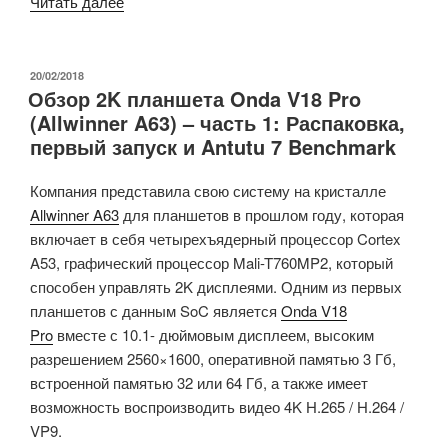
«Обзор
Читать далее
Khadas
Edge
—
ОПУБЛИКОВАНО
20/02/2018
Обзор 2K планшета Onda V18 Pro
Часть
(Allwinner A63) – часть 1: Распаковка,
3:
первый запуск и Antutu 7 Benchmark
Android
7.0
Компания представила свою систему на кристалле
Preview»
Allwinner A63
для планшетов в прошлом году, которая
включает в себя четырехъядерный процессор Cortex
A53, графический процессор Mali-T760MP2, который
способен управлять 2K дисплеями. Одним из первых
планшетов с данным SoC является
Onda V18
Pro
вместе с 10.1- дюймовым дисплеем, высоким
разрешением 2560×1600, оперативной памятью 3 Гб,
встроенной памятью 32 или 64 Гб, а также имеет
возможность воспроизводить видео 4K H.265 / H.264 /
VP9.