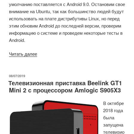
умолчанию поставляется с Android 9.0.
Остановим
свое
внимание на Ubuntu, так как большинство людей будут
использовать на плате дистрибутивы Linux, но перед
этим обновим Android до последней версии, проверим
информацию о системе и проведем некоторые тесты в
Android.
«Тесты
Читать далее
и
информация
о
ОПУБЛИКОВАНО
08/07/2019
Телевизионная приставка Beelink GT1
системе
Mini 2 с процессором Amlogic S905X3
Khadas
VIM3
В октябре
(Amlogic
2018 года
A311D)
была
с
запущена
Android
телевизио
9»