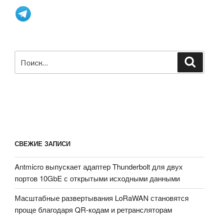
поддерживает
3G,
GPS,
5
интерфейсов
Искать:
дисплеев
Поиск
и
более»
СВЕЖИЕ ЗАПИСИ
Antmicro выпускает адаптер Thunderbolt для двух
портов 10GbE с открытыми исходными данными
Масштабные развертывания LoRaWAN становятся
проще благодаря QR-кодам и ретрансляторам