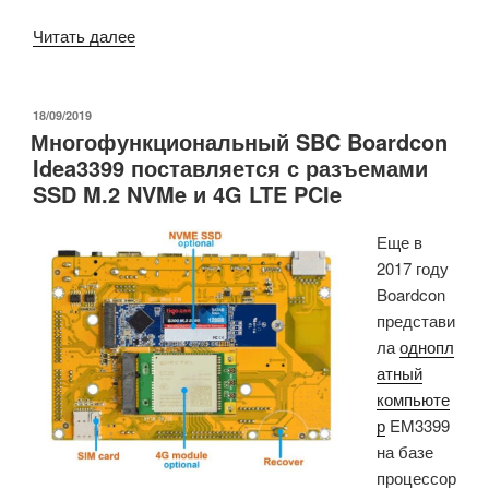
«SBC
Читать далее
Boardcon
EM-
IMX8M-
ОПУБЛИКОВАНО
18/09/2019
Многофункциональный SBC Boardcon
MINI
Idea3399 поставляется с разъемами
на
SSD M.2 NVMe и 4G LTE PCIe
базе
процессора
Еще в
NXP
2017 году
i.MX
Boardcon
8M
представи
Mini
ла
однопл
оснащен
атный
интерфейсом
компьюте
дисплея
р
EM3399
MIPI
на базе
DSI»
процессор