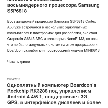
восьмиядерного процессора Samsung
разъемами
S5P6818
SSD
M.2
Восьмиядерный процессор Samsung S5P6818 Cortex
NVMe
A53 уже встречался в нескольких одноплатных
и
компьютерах и платформах для разработки, включая
4G
Graperain G6818
SBC и
платформа NanoPi M3
, но пока
LTE
что не было модульных систем на этом процессоре и
PCIe»
Boardcon разработали процессорный модуль MINI6818.
«Процессорный
Читать далее
модуль
Boardcon
MINI6818
ОПУБЛИКОВАНО
27/04/2016
Одноплатный компьютер Boardcon’s
с
Rockchip RK3288 под управлением
свойствами
Android 4.4/5.1, поддерживает 3G,
восьмиядерного
GPS, 5 интерфейсов дисплеев и более
процессора
Samsung