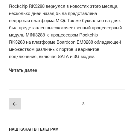
Rockchip RK3288 вернулся в новостях этого месяца,
S5P6818»
несколько дней назад была представлена
недорогая платформа
MiQi
. Так же буквально на днях
был представлен высококачественный процессорный
модуль MINI3288 с процессором Rockchip
RK3288 на платформе Boardcon EM3288 обладающей
множеством различных портов и вариантов
подключения, включая SATA и 3G модем.
«Одноплатный
Читать далее
компьютер
Boardcon’s
Rockchip
RK3288
Пагинация
Предыдущая
Страница
3
под
записей
страница
управлением
Android
4.4/5.1,
НАШ КАНАЛ В ТЕЛЕГРАМ