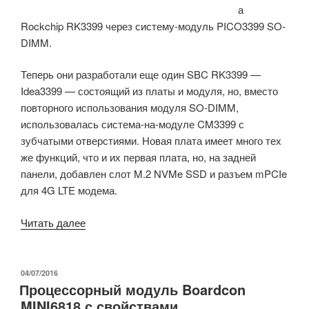
а
Rockchip RK3399 через систему-модуль PICO3399 SO-
DIMM.
Теперь они разработали еще один SBC RK3399 —
Idea3399 — состоящий из платы и модуля, но, вместо
повторного использования модуля SO-DIMM,
использовалась система-на-модуле CM3399 с
зубчатыми отверстиями.
Новая плата имеет много тех
же функций, что и их первая плата, но, на задней
панели, добавлен слот M.2 NVMe SSD и разъем mPCIe
для 4G LTE модема.
«Многофункциональный
Читать далее
SBC
Boardcon
Idea3399
ОПУБЛИКОВАНО
04/07/2016
Процессорный модуль Boardcon
поставляется
MINI6818 с свойствами
с