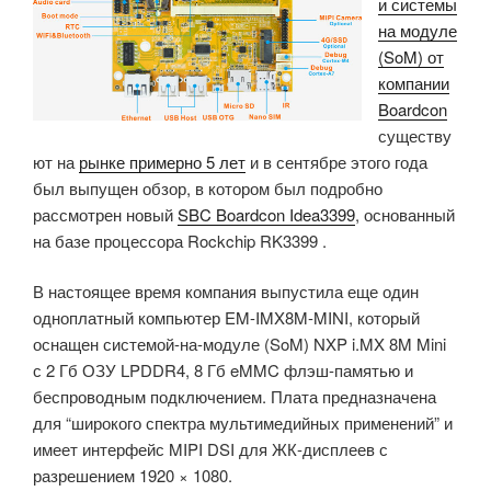
и системы
торговых
на модуле
автоматов»
(SoM) от
компании
Boardcon
существу
ют на
рынке примерно 5 лет
и в сентябре этого года
был выпущен обзор, в котором был подробно
рассмотрен новый
SBC Boardcon Idea3399
, основанный
на базе процессора Rockchip RK3399 .
В настоящее время компания выпустила еще один
одноплатный компьютер EM-IMX8M-MINI, который
оснащен системой-на-модуле (SoM) NXP i.MX 8M Mini
с 2 Гб ОЗУ LPDDR4, 8 Гб eMMC флэш-памятью и
беспроводным подключением. Плата предназначена
для “широкого спектра мультимедийных применений” и
имеет интерфейс MIPI DSI для ЖК-дисплеев с
разрешением 1920 × 1080.