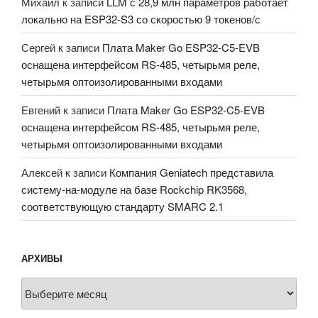
Михаил
к записи
LLM с 28,9 млн параметров работает
локально на ESP32-S3 со скоростью 9 токенов/с
Сергей
к записи
Плата Maker Go ESP32-C5-EVB
оснащена интерфейсом RS-485, четырьмя реле,
четырьмя оптоизолированными входами
Евгений
к записи
Плата Maker Go ESP32-C5-EVB
оснащена интерфейсом RS-485, четырьмя реле,
четырьмя оптоизолированными входами
Алексей
к записи
Компания Geniatech представила
систему-на-модуле на базе Rockchip RK3568,
соответствующую стандарту SMARC 2.1
АРХИВЫ
Архивы