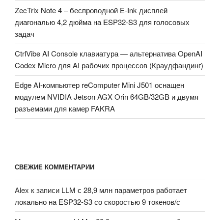
ZecTrix Note 4 – беспроводной E-Ink дисплей
диагональю 4,2 дюйма на ESP32-S3 для голосовых
задач
CtrlVibe AI Console клавиатура — альтернатива OpenAI
Codex Micro для AI рабочих процессов (Краудфандинг)
Edge AI-компьютер reComputer Mini J501 оснащен
модулем NVIDIA Jetson AGX Orin 64GB/32GB и двумя
разъемами для камер FAKRA
СВЕЖИЕ КОММЕНТАРИИ
Alex
к записи
LLM с 28,9 млн параметров работает
локально на ESP32-S3 со скоростью 9 токенов/с