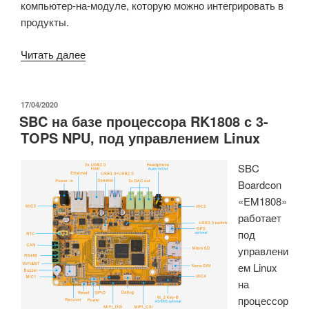
компьютер-на-модуле, которую можно интегрировать в
продукты.
«SBC
Читать далее
на
базе
Allwinner
ОПУБЛИКОВАНО
17/04/2020
SBC на базе процессора RK1808 с 3-
H6
TOPS NPU, под управлением Linux
предлагает
два
SBC
Ethernet,
Boardcon
четыре
«EM1808»
видеовыхода
работает
и
под
расширение
управлени
M.2»
ем Linux
на
процессор