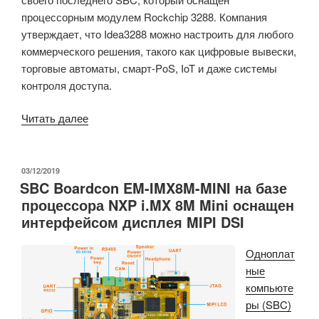
процессорным модулем Rockchip 3288. Компания
утверждает, что Idea3288 можно настроить для любого
коммерческого решения, такого как цифровые вывески,
торговые автоматы, смарт-PoS, IoT и даже системы
контроля доступа.
«SBC
Читать далее
Boardcon
Idea3288
с
ОПУБЛИКОВАНО
03/12/2019
SBC Boardcon EM-IMX8M-MINI на базе
Android
процессора NXP i.MX 8M Mini оснащен
предназначен
интерфейсом дисплея MIPI DSI
для
цифровых
Одноплат
вывесок,
ные
смарт-
компьюте
PoS
ры (SBC)
и