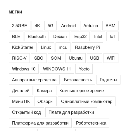
МЕТКИ
2.5GBE
4K
5G
Android
Arduino
ARM
BLE
Bluetooth
Debian
Esp32
Intel
IoT
KickStarter
Linux
mcu
Raspberry Pi
RISC-V
SBC
SOM
Ubuntu
USB
WiFi
Windows 10
WINDOWS 11
Yocto
Аппаратные средства
Безопасность
Гаджеты
Дисплей
Камера
Компьютерное зрение
Мини ПК
Обзоры
Одноплатный компьютер
Открытый код
Плата для разработки
Платформа для разработки
Робототехника