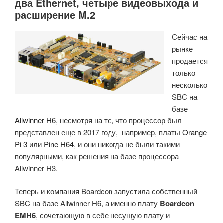
два Ethernet, четыре видеовыхода и
расширение M.2
Сейчас на
рынке
продается
только
несколько
SBC на
базе
Allwinner H6
, несмотря на то, что процессор был
представлен еще в 2017 году, например, платы
Orange
Pi 3
или
Pine H64
, и они никогда не были такими
популярными, как решения на базе процессора
Allwinner H3.
Теперь и компания Boardcon запустила собственный
SBC на базе Allwinner H6, а именно плату
Boardcon
EMH6
, сочетающую в себе несущую плату и