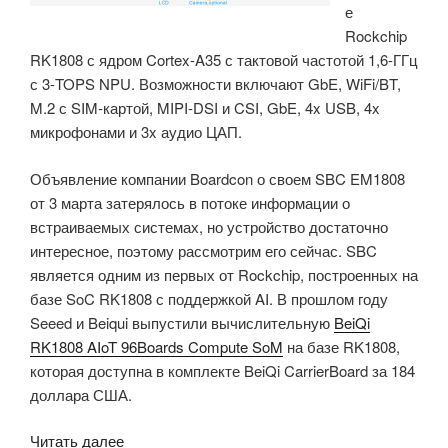
е
Rockchip
RK1808 с ядром Cortex-A35 с тактовой частотой 1,6-ГГц
с 3-TOPS NPU. Возможности включают GbE, WiFi/BT,
M.2 с SIM-картой, MIPI-DSI и CSI, GbE, 4x USB, 4x
микрофонами и 3x аудио ЦАП.
Объявление компании Boardcon о своем SBC EM1808
от 3 марта затерялось в потоке информации о
встраиваемых системах, но устройство достаточно
интересное, поэтому рассмотрим его сейчас. SBC
является одним из первых от Rockchip, построенных на
базе SoC RK1808 с поддержкой AI. В прошлом году
Seeed и Beiqui выпустили вычислительную
BeiQi
RK1808 AIoT 96Boards Compute SoM
на базе RK1808,
которая доступна в комплекте BeiQi CarrierBoard за 184
доллара США.
«SBC
Читать далее