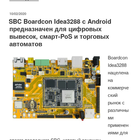
на
базе
ОПУБЛИКОВАНО
10/02/2020
SBC Boardcon Idea3288 с Android
процессора
предназначен для цифровых
RK1808
вывесок, смарт-PoS и торговых
с
автоматов
3-
TOPS
Boardcon
NPU,
Idea3288
под
нацелена
управлением
на
Linux»
коммерче
ский
рынок с
различны
ми
применен
иями для
своего последнего SBC, который оснащен