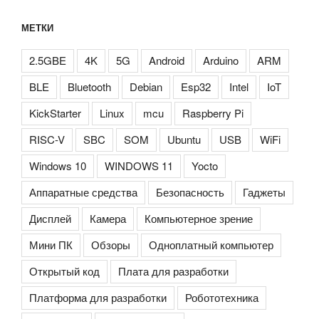
МЕТКИ
2.5GBE
4K
5G
Android
Arduino
ARM
BLE
Bluetooth
Debian
Esp32
Intel
IoT
KickStarter
Linux
mcu
Raspberry Pi
RISC-V
SBC
SOM
Ubuntu
USB
WiFi
Windows 10
WINDOWS 11
Yocto
Аппаратные средства
Безопасность
Гаджеты
Дисплей
Камера
Компьютерное зрение
Мини ПК
Обзоры
Одноплатный компьютер
Открытый код
Плата для разработки
Платформа для разработки
Робототехника