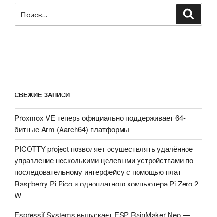
с
Искать:
Поиск
удобным
пользовательским
интерфейсом»
СВЕЖИЕ ЗАПИСИ
Proxmox VE теперь официально поддерживает 64-
битные Arm (Aarch64) платформы
PICOTTY project позволяет осуществлять удалённое
управление несколькими целевыми устройствами по
последовательному интерфейсу с помощью плат
Raspberry Pi Pico и одноплатного компьютера Pi Zero 2
W
Espressif Systems выпускает ESP RainMaker Neo —