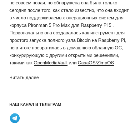
не совсем новая, но обнаружена она была только
сегодня после того, как стало известно, что она входит
в число поддерживаемых операционных систем для
корпуса
Pironman 5 Pro Max для Raspberry Pi 5
.
Первоначально она создавалась как инструмент для
простого запуска полного узла Bitcoin на Raspberry Pi,
но в итоге превратилась в домашнюю облачную ОС,
конкурирующую с другими открытыми решениями,
такими как
OpenMediaVault
или
CasaOS/ZimaOS
.
«UmbrelOS
Читать далее
–
персональная
домашняя
НАШ КАНАЛ В ТЕЛЕГРАМ
облачная
ОС
на
базе
Debian