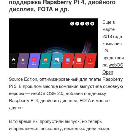
поддержка Rapsberry Pi 4, двойного
дисплея, FOTA и др.
Еще в
марте
2018 года
компания
LG
представи
ла
webOS
Open
Source Edition, оптимизированный для платы Raspberry
Pi 3
.
В прошлом месяце компания
выпустила основную
версию
— webOS OSE 2.0, добавив поддержку
Raspberry Pi 4, двойного дисплея, FOTA и многое
другое.
В то время мы пропустили выпуск, но теперь
исправляемся, поскольку, несколько дней назад,