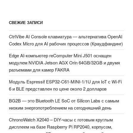
др.»
СВЕЖИЕ ЗАПИСИ
CtrlVibe AI Console клавиатура — альтернатива OpenAI
Codex Micro для AI рабочих процессов (Краудфандинг)
Edge AI-компьютер reComputer Mini J501 оснащен
модулем NVIDIA Jetson AGX Orin 64GB/32GB и двумя
разъемами для камер FAKRA
Модуль Espressif ESP32-C61-MINI-1/1U для IoT с Wi-Fi
6 и BLE представлен по цене около 2 долларов
BG2B — это Bluetooth LE SoC от Silicon Labs с самым
низким энергопотреблением на сегодняшний день
ChronoWatch X2040 – DIY-часы с готовым круглым
дисплеем на базе Raspberry Pi RP2040, корпусом,