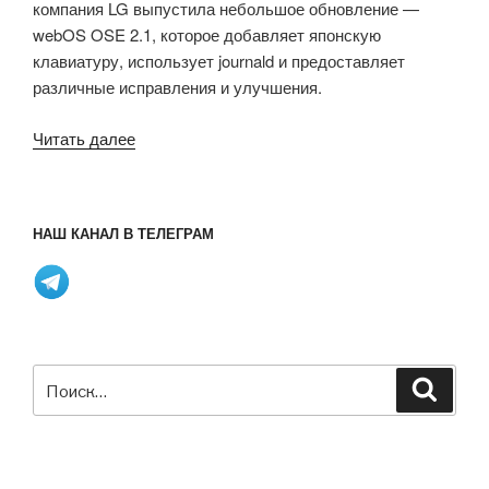
компания LG выпустила небольшое обновление —
webOS OSE 2.1, которое добавляет японскую
клавиатуру, использует journald и предоставляет
различные исправления и улучшения.
«В
Читать далее
webOS
OSE
2.0
НАШ КАНАЛ В ТЕЛЕГРАМ
добавлена
поддержка
Rapsberry
Pi
4,
Искать:
Поиск
двойного
дисплея,
FOTA
и