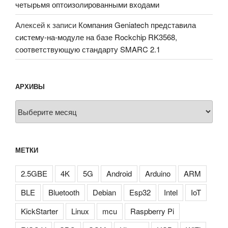
четырьмя оптоизолированными входами
Алексей
к записи
Компания Geniatech представила
систему-на-модуле на базе Rockchip RK3568,
соответствующую стандарту SMARC 2.1
АРХИВЫ
Архивы
МЕТКИ
2.5GBE
4K
5G
Android
Arduino
ARM
BLE
Bluetooth
Debian
Esp32
Intel
IoT
KickStarter
Linux
mcu
Raspberry Pi