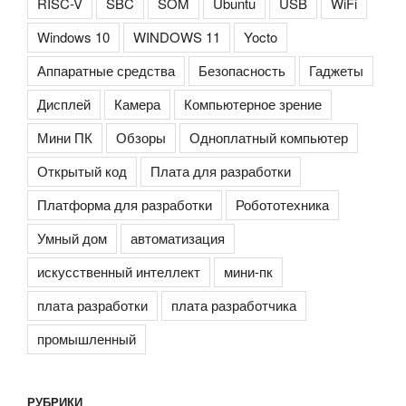
RISC-V
SBC
SOM
Ubuntu
USB
WiFi
Windows 10
WINDOWS 11
Yocto
Аппаратные средства
Безопасность
Гаджеты
Дисплей
Камера
Компьютерное зрение
Мини ПК
Обзоры
Одноплатный компьютер
Открытый код
Плата для разработки
Платформа для разработки
Робототехника
Умный дом
автоматизация
искусственный интеллект
мини-пк
плата разработки
плата разработчика
промышленный
РУБРИКИ