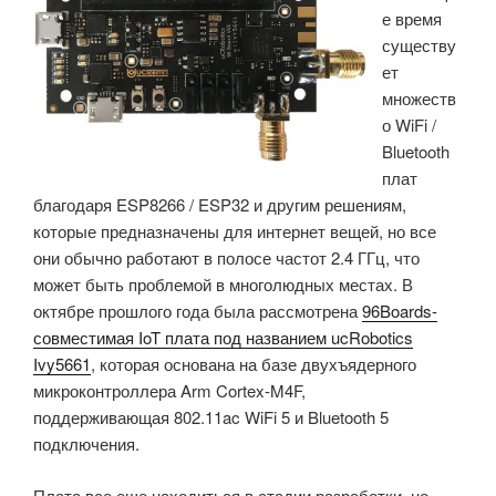
е время
существу
ет
множеств
о WiFi /
Bluetooth
плат
благодаря ESP8266 / ESP32 и другим решениям,
которые предназначены для интернет вещей, но все
они обычно работают в полосе частот 2.4 ГГц, что
может быть проблемой в многолюдных местах. В
октябре прошлого года была рассмотрена
96Boards-
совместимая IoT плата под названием ucRobotics
Ivy5661
, которая основана на базе двухъядерного
микроконтроллера Arm Cortex-M4F,
поддерживающая 802.11ac WiFi 5 и Bluetooth 5
подключения.
Плата все еще находиться в стадии разработки, но