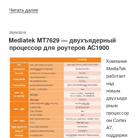
«Komikan
Читать далее
—
это
модуль
ОПУБЛИКОВАНО
29/04/2019
Mediatek MT7629 — двухъядерный
и
процессор для роутеров AC1900
комплект
разработчика
Компания
Realtek
MediaTek
WiFi
работает
802.11ac
над
Wave2»
новым
двухъяде
рным
процессор
ом Cortex
A7,
поддержи