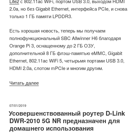
Lite2
с 802.11ac WiFi, портом USB 3.0, выходом HDMI
заказа
2.0a, но без Gigabit Ethernet, интерфейса PCIe, и снова
всего
только 1 ГБ памяти LPDDR3.
за
$35»
Есть хорошая новость, теперь мы получаем
полнофункциональный SBC Allwinner H6 благодаря
Orange Pi 3, оснащенному до 2 ГБ ОЗУ,
дополнительной 8 ГБ флэш-памятью eMMC, Gigabit
Ethernet, 802.11ac WiFi 5, четырьмя портами USB 3.0,
HDMI 2.0a, слотом mPCIe и многим другим.
«Orange
Читать далее
Pi
3
Allwinner
ОПУБЛИКОВАНО
07/01/2019
Усовершенствованный роутер D-Link
H6
DWR-2010 5G NR предназначен для
SBC
домашнего использования
поставляется
с