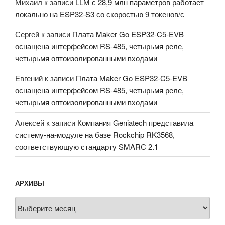
Михаил
к записи
LLM с 28,9 млн параметров работает
локально на ESP32-S3 со скоростью 9 токенов/с
Сергей
к записи
Плата Maker Go ESP32-C5-EVB
оснащена интерфейсом RS-485, четырьмя реле,
четырьмя оптоизолированными входами
Евгений
к записи
Плата Maker Go ESP32-C5-EVB
оснащена интерфейсом RS-485, четырьмя реле,
четырьмя оптоизолированными входами
Алексей
к записи
Компания Geniatech представила
систему-на-модуле на базе Rockchip RK3568,
соответствующую стандарту SMARC 2.1
АРХИВЫ
Архивы