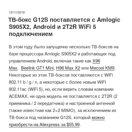
Raspberry
Pi
ОПУБЛИКОВАНО
12/11/2018
ТВ-бокс G12S поставляется с Amlogic
3
S905X2, Android и 2T2R WiFi 5
A+
подключением
продается
всего
В этом году было запущенно несколько ТВ-боксов на
за
базе процессора Amlogic S905X2 и работающих под
$25»
управлением Android, включая такие как
X96
Max
,
Beelink GT1 Mini
,
H96 Max X2
или
Mecool KM9
.
Некоторые из этих ТВ-боксов поставляются с WiFi
802.11 b / g / n, а некоторые с более новым WiFI
802.11ac (WiFi 5), но, если верить словам компании
ACEMAX, ни одна модель не поставляется с 2T2R (2
приемника / 2 передатчика) и настроенной антенной
(также известная как 2×2 MIMO), за исключением их
ТВ-бокса под названием G12S, который
можно
приобрести на Aliexpress за $55.99
.