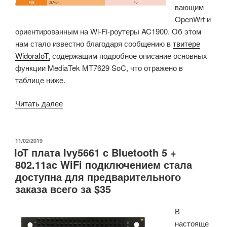
вающим
OpenWrt и
ориентированным на Wi-Fi-роутеры AC1900.
Об этом
нам стало известно благодаря сообщению в
твитере
WidoraIoT,
содержащим подробное описание основных
функции MediaTek MT7629 SoC, что отражено в
таблице ниже.
«Mediatek
Читать далее
MT7629
—
двухъядерный
ОПУБЛИКОВАНО
11/02/2019
IoT плата Ivy5661 с Bluetooth 5 +
процессор
802.11ac WiFi подключением стала
для
доступна для предварительного
роутеров
заказа всего за $35
AC1900»
В
настояще