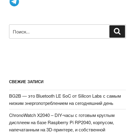
WiFi
5
подключением»
Искать:
Поиск
СВЕЖИЕ ЗАПИСИ
BG2B — это Bluetooth LE SoC от Silicon Labs с самым
низким энергопотреблением на сегодняшний день
ChronoWatch X2040 – DIY-часы с готовым круглым
дисплеем на базе Raspberry Pi RP2040, корпусом,
напечатанным на 3D-принтере, и собственной