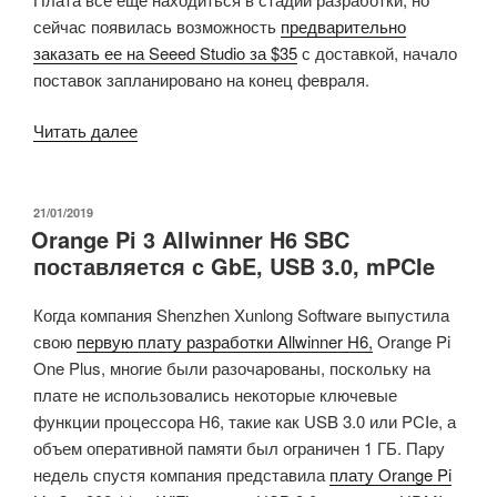
сейчас появилась возможность
предварительно
заказать ее на Seeed Studio за $35
с доставкой, начало
поставок запланировано на конец февраля.
«IoT
Читать далее
плата
Ivy5661
с
ОПУБЛИКОВАНО
21/01/2019
Orange Pi 3 Allwinner H6 SBC
Bluetooth
поставляется с GbE, USB 3.0, mPCIe
5
+
Когда компания Shenzhen Xunlong Software выпустила
802.11ac
свою
первую плату разработки Allwinner H6,
Orange Pi
WiFi
One Plus, многие были разочарованы, поскольку на
подключением
плате не использовались некоторые ключевые
стала
функции процессора H6, такие как USB 3.0 или PCIe, а
доступна
объем оперативной памяти был ограничен 1 ГБ.
Пару
для
недель спустя компания представила
плату Orange Pi
предварительного