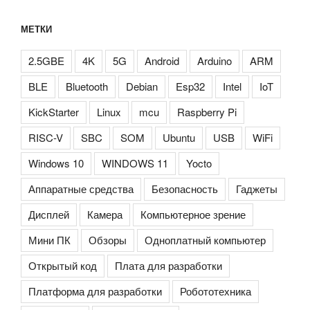
МЕТКИ
2.5GBE
4K
5G
Android
Arduino
ARM
BLE
Bluetooth
Debian
Esp32
Intel
IoT
KickStarter
Linux
mcu
Raspberry Pi
RISC-V
SBC
SOM
Ubuntu
USB
WiFi
Windows 10
WINDOWS 11
Yocto
Аппаратные средства
Безопасность
Гаджеты
Дисплей
Камера
Компьютерное зрение
Мини ПК
Обзоры
Одноплатный компьютер
Открытый код
Плата для разработки
Платформа для разработки
Робототехника