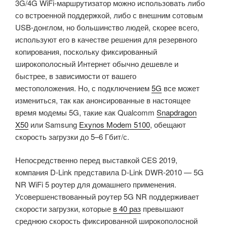
3G/4G WiFi-маршрутизатор можно использовать либо
GbE,
со встроенной поддержкой, либо с внешним сотовым
USB
USB-донглом, но большинство людей, скорее всего,
3.0,
используют его в качестве решения для резервного
mPCIe»
копирования, поскольку фиксированный
широкополосный Интернет обычно дешевле и
быстрее, в зависимости от вашего
местоположения.
Но, с подключением
5G
все может
измениться, так как анонсированные в настоящее
время модемы 5G, такие как Qualcomm
Snapdragon
X50
или Samsung
Exynos Modem 5100
, обещают
скорость загрузки до 5–6 Гбит/с.
Непосредственно перед выставкой CES 2019,
компания D-Link представила D-Link DWR-2010 — 5G
NR WiFi 5 роутер для домашнего применения.
Усовершенствованный роутер 5G NR поддерживает
скорости загрузки, которые
в 40 раз
превышают
среднюю скорость фиксированной широкополосной