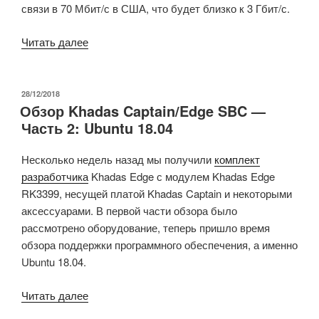
связи в 70 Мбит/с в США, что будет близко к 3 Гбит/с.
«Усовершенствованный
Читать далее
роутер
D-
Link
ОПУБЛИКОВАНО
28/12/2018
Обзор Khadas Captain/Edge SBC —
DWR-
Часть 2: Ubuntu 18.04
2010
5G
Несколько недель назад мы получили
комплект
NR
разработчика
Khadas Edge с модулем Khadas Edge
предназначен
RK3399, несущей платой Khadas Captain и некоторыми
для
аксессуарами. В первой части обзора было
домашнего
рассмотрено оборудование, теперь пришло время
использования»
обзора поддержки программного обеспечения, а именно
Ubuntu 18.04.
«Обзор
Читать далее
Khadas