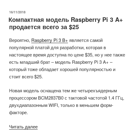
Captain/Edge
SBC
ОПУБЛИКОВАНО
16/11/2018
Компактная модель Raspberry Pi 3 A+
—
продается всего за $25
Часть
2:
Вероятно,
Raspberry Pi 3 B+
является самой
Ubuntu
популярной платой для разработки, которая в
18.04»
настоящее время доступна по цене $35, но у нее также
есть младший брат – модель Raspberry Pi 3 A+ –
который тоже обладает хорошей популярностью и
стоит всего $25.
Новая модель оснащена тем же четырехъядерным
процессором BCM2837B0 с тактовой частотой 1.4 ГГц,
двухдиапазонным WIFI, только в меньшем форм-
факторе.
«Компактная
Читать далее
модель