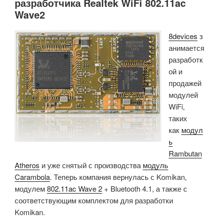
разработчика Realtek WiFi 802.11ac
Wave2
8devices
з
анимается
разработк
ой и
продажей
модулей
WiFi,
таких
как
модул
ь
Rambutan
Atheros
и уже снятый с производства
модуль
Carambola
.
Теперь компания вернулась с Komikan,
модулем
802.11ac Wave 2
+ Bluetooth 4.1, а также с
соответствующим комплектом для разработки
Komikan.