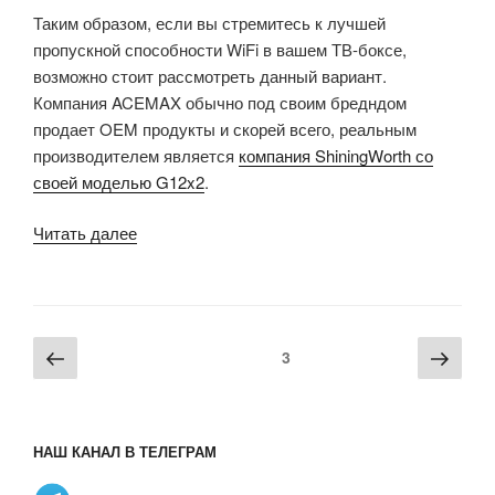
Таким образом, если вы стремитесь к лучшей
пропускной способности WiFi в вашем ТВ-боксе,
возможно стоит рассмотреть данный вариант.
Компания ACEMAX обычно под своим бредндом
продает OEM продукты и скорей всего, реальным
производителем является
компания ShiningWorth со
своей моделью G12x2
.
«ТВ-
Читать далее
бокс
G12S
поставляется
с
Пагинация
Предыдущая
Сле
Страница
3
Amlogic
записей
страница
стра
S905X2,
Android
и
НАШ КАНАЛ В ТЕЛЕГРАМ
2T2R