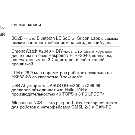
СВЕЖИЕ ЗАПИСИ
ак
ый
BG2B — это Bluetooth LE SoC от Silicon Labs с самым
низким энергопотреблением на сегодняшний день
ChronoWatch X2040 – DIY-часы с готовым круглым
дисплеем на базе Raspberry Pi RP2040, корпусом,
напечатанным на 3D-принтере, и собственной
прошивкой
LLM с 28,9 млн параметров работает локально на
ESP32-S3 со скоростью 9 токенов/с
USB AI-ускоритель ASUS UGen300 за 299,99
долларов объединяет чип Hailo-10H с
производительностью 40 TOPS и 8 ГБ LPDDR4
Aliensense NXS — это plug-and-play сенсорная плата
для роботов с интерфейсами GMSL 2/3 и CAN-FD.