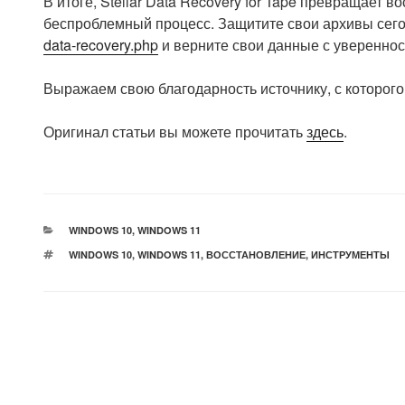
В итоге, Stellar Data Recovery for Tape превращает 
беспроблемный процесс. Защитите свои архивы сег
data-recovery.php
и верните свои данные с увереннос
Выражаем свою благодарность источнику, с которого 
Оригинал статьи вы можете прочитать
здесь
.
РУБРИКИ
WINDOWS 10
,
WINDOWS 11
МЕТКИ
WINDOWS 10
,
WINDOWS 11
,
ВОССТАНОВЛЕНИЕ
,
ИНСТРУМЕНТЫ