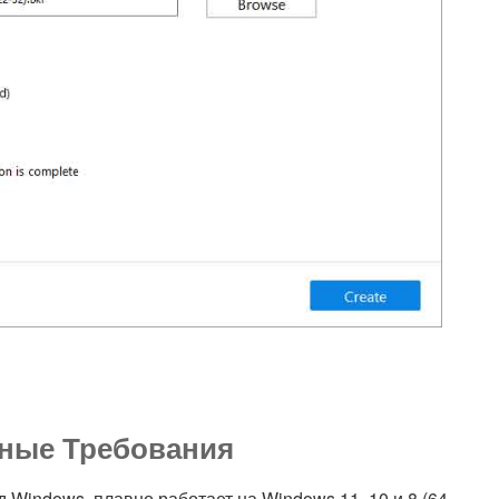
мные Требования
д Windows, плавно работает на Windows 11, 10 и 8 (64-