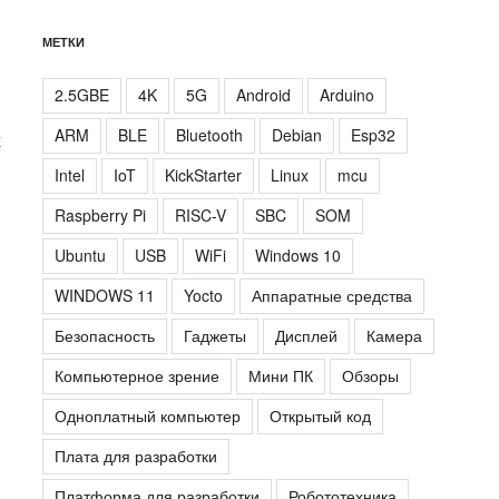
МЕТКИ
2.5GBE
4K
5G
Android
Arduino
ARM
BLE
Bluetooth
Debian
Esp32
х
Intel
IoT
KickStarter
Linux
mcu
Raspberry Pi
RISC-V
SBC
SOM
Ubuntu
USB
WiFi
Windows 10
WINDOWS 11
Yocto
Аппаратные средства
Безопасность
Гаджеты
Дисплей
Камера
Компьютерное зрение
Мини ПК
Обзоры
Одноплатный компьютер
Открытый код
Плата для разработки
Платформа для разработки
Робототехника