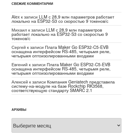
СВЕЖИЕ КОММЕНТАРИИ
Alex
к записи
LLM с 28,9 млн параметров работает
локально на ESP32-S3 со скоростью 9 токенов/с
Михаил
к записи
LLM с 28,9 млн параметров
работает локально на ESP32-S3 со скоростью 9
токенов/с
Сергей
к записи
Плата Maker Go ESP32-C5-EVB
оснащена интерфейсом RS-485, четырьмя реле,
четырьмя оптоизолированными входами
Евгений
к записи
Плата Maker Go ESP32-C5-EVB
оснащена интерфейсом RS-485, четырьмя реле,
четырьмя оптоизолированными входами
Алексей
к записи
Компания Geniatech представила
систему-на-модуле на базе Rockchip RK3568,
соответствующую стандарту SMARC 2.1
АРХИВЫ
Архивы