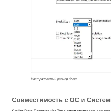
Настраиваемый размер блока
Совместимость с ОС и Систе
Stellar Data Recovery for Tape оптимизирован для сре