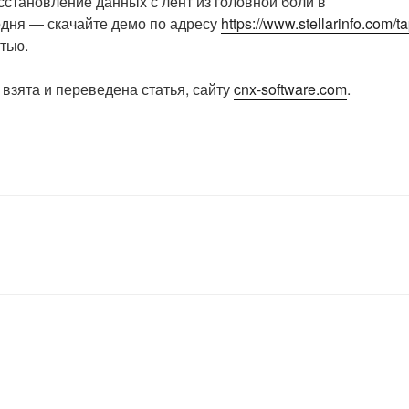
восстановление данных с лент из головной боли в
одня — скачайте демо по адресу
https://www.stellarinfo.com/t
тью.
взята и переведена статья, сайту
cnx-software.com
.