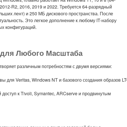
 2012-R2, 2016, 2019 и 2022. Требуется 64-разрядный
льших лент) и 250 МБ дискового пространства. После
уальность. Это легкое дополнение к любому IT-набору
ых конфигураций.
 для Любого Масштаба
летворяет различным потребностям с двумя версиями:
овы для Veritas, Windows NT и базового создания образов LT
й доступ к Tivoli, Symantec, ARCserve и продвинутым