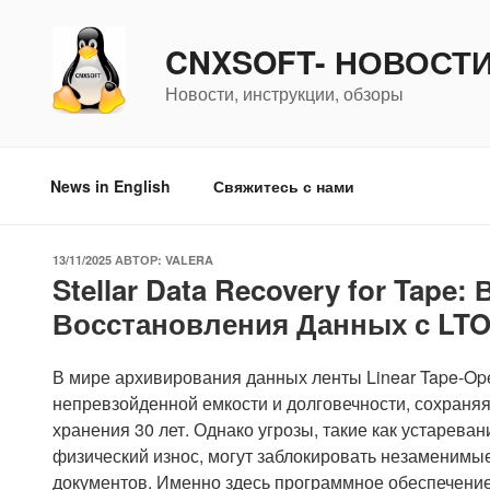
Перейти
к
CNXSOFT- НОВОСТ
содержимому
Новости, инструкции, обзоры
News in English
Свяжитесь с нами
ОПУБЛИКОВАНО
13/11/2025
АВТОР:
VALERA
Stellar Data Recovery for Tap
Восстановления Данных с LTO
В мире архивирования данных ленты Linear Tape-Op
непревзойденной емкости и долговечности, сохраняя
хранения 30 лет. Однако угрозы, такие как устарев
физический износ, могут заблокировать незаменимы
документов. Именно здесь программное обеспечение 