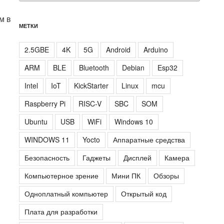
м в
МЕТКИ
2.5GBE
4K
5G
Android
Arduino
ARM
BLE
Bluetooth
Debian
Esp32
Intel
IoT
KickStarter
Linux
mcu
Raspberry Pi
RISC-V
SBC
SOM
Ubuntu
USB
WiFi
Windows 10
WINDOWS 11
Yocto
Аппаратные средства
Безопасность
Гаджеты
Дисплей
Камера
Компьютерное зрение
Мини ПК
Обзоры
Одноплатный компьютер
Открытый код
Плата для разработки