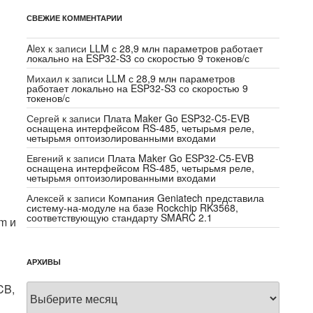
СВЕЖИЕ КОММЕНТАРИИ
Alex
к записи
LLM с 28,9 млн параметров работает
локально на ESP32-S3 со скоростью 9 токенов/с
Михаил
к записи
LLM с 28,9 млн параметров
работает локально на ESP32-S3 со скоростью 9
токенов/с
Сергей
к записи
Плата Maker Go ESP32-C5-EVB
оснащена интерфейсом RS-485, четырьмя реле,
четырьмя оптоизолированными входами
Евгений
к записи
Плата Maker Go ESP32-C5-EVB
оснащена интерфейсом RS-485, четырьмя реле,
четырьмя оптоизолированными входами
Алексей
к записи
Компания Geniatech представила
систему-на-модуле на базе Rockchip RK3568,
соответствующую стандарту SMARC 2.1
m и
АРХИВЫ
Архивы
CB,