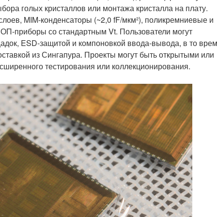
ыбора голых кристаллов или монтажа кристалла на плату.
оев, MIM-конденсаторы (~2,0 fF/мкм²), поликремниевые и
ОП-приборы со стандартным Vt. Пользователи могут
щадок, ESD-защитой и компоновкой ввода-вывода, в то вре
доставкой из Сингапура. Проекты могут быть открытыми или
асширенного тестирования или коллекционирования.