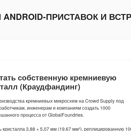
И ANDROID-ПРИСТАВОК И ВС
отать собственную кремниевую
сталл (Краудфандинг)
роизводства кремниевых микросхем на Crowd Supply под
работчикам, инженерам и компаниям создать 1000
ешанного процесса от GlobalFoundries.
ристалла 3,88 × 5,07 мм (19,67 мм²), реплицированную 10