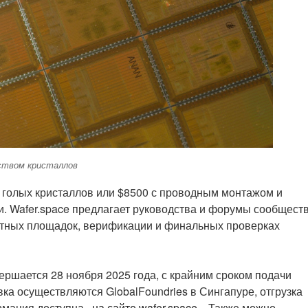
еством кристаллов
 голых кристаллов или $8500 с проводным монтажом и
ии. Wafer.space предлагает руководства и форумы сообщест
ктных площадок, верификации и финальных проверках
ршается 28 ноября 2025 года, с крайним сроком подачи
вка осуществляются GlobalFoundries в Сингапуре, отгрузка
ормация доступна
на сайте wafer.space.
Также можно