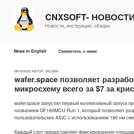
Перейти
к
CNXSOFT- НОВОСТ
содержимому
Новости, инструкции, обзоры
News in English
Свяжитесь с нами
ОПУБЛИКОВАНО
08/10/2025
АВТОР:
VALERA
wafer.space позволяет разраб
микросхему всего за $7 за кри
wafer.space запустил первый коллективный запуск п
названием GF180MCU Run 1, который позволяет раз
пользовательских ASIC с использованием 180 нм см
Каждый слот предоставляет фиксированную площадь к