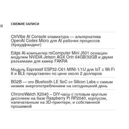
СВЕЖИЕ ЗАПИСИ
мя
CtrlVibe AI Console клавиатура — альтернатива
OpenAI Codex Micro для AI рабочих процессов
(Краудфандинг)
Edge AI-компьютер reComputer Mini J501 оснащен
модулем NVIDIA Jetson AGX Orin 64GB/32GB и двумя
разъемами для камер FAKRA
Модуль Espressif ESP32-C61-MINI-1/1U для IoT с Wi-Fi
6 и BLE представлен по цене около 2 долларов
BG2B — это Bluetooth LE SoC от Silicon Labs с самым
низким энергопотреблением на сегодняшний день
ChronoWatch X2040 – DIY-часы с готовым круглым
дисплеем на базе Raspberry Pi RP2040, корпусом,
напечатанным на 3D-принтере, и собственной
прошивкой