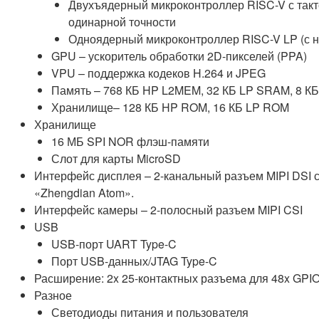
Двухъядерный микроконтроллер RISC-V с такт
одинарной точности
Одноядерный микроконтроллер RISC-V LP (с н
GPU – ускоритель обработки 2D-пикселей (PPA)
VPU – поддержка кодеков H.264 и JPEG
Память – 768 КБ HP L2MEM, 32 КБ LP SRAM, 8 
Хранилище– 128 КБ HP ROM, 16 КБ LP ROM
Хранилище
16 МБ SPI NOR флэш-памяти
Слот для карты MicroSD
Интерфейс дисплея – 2-канальный разъем MIPI DSI с
«Zhengdian Atom».
Интерфейс камеры – 2-полосный разъем MIPI CSI
USB
USB-порт UART Type-C
Порт USB-данных/JTAG Type-C
Расширение: 2x 25-контактных разъема для 48x GPI
Разное
Светодиоды питания и пользователя