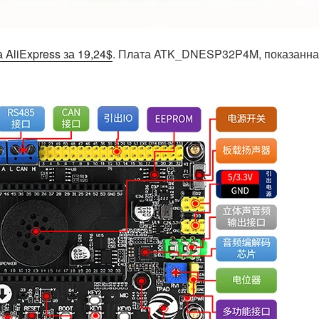
а AliExpress за 19,24$
. Плата ATK_DNESP32P4M, показанн