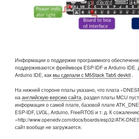
Информации о поддержке программного обеспечения н
поддерживаются фреймворк ESP-IDF и Arduino IDE.
Arduino IDE, как
мы сделали с M5Stack Tab5 devkit
.
На нижней стороне платы указано, что плата «DNES
на
английскую версию сайта
, раздел платы MCU пуст
информация о самой плате, базовой плате ATK_DN
ESP-IDF, LVGL, Arduino, FreeRTOS и т. д. К сожалению
«http://www.openedv.com/docs/boards/esp32/ATK-DN
сайт вообще не загружается.