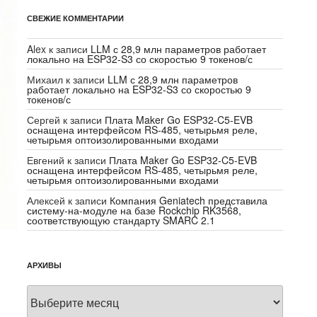
СВЕЖИЕ КОММЕНТАРИИ
Alex
к записи
LLM с 28,9 млн параметров работает
локально на ESP32-S3 со скоростью 9 токенов/с
Михаил
к записи
LLM с 28,9 млн параметров
работает локально на ESP32-S3 со скоростью 9
токенов/с
Сергей
к записи
Плата Maker Go ESP32-C5-EVB
оснащена интерфейсом RS-485, четырьмя реле,
четырьмя оптоизолированными входами
Евгений
к записи
Плата Maker Go ESP32-C5-EVB
оснащена интерфейсом RS-485, четырьмя реле,
четырьмя оптоизолированными входами
Алексей
к записи
Компания Geniatech представила
систему-на-модуле на базе Rockchip RK3568,
соответствующую стандарту SMARC 2.1
АРХИВЫ
Архивы