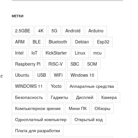
МЕТКИ
2.5GBE
4K
5G
Android
Arduino
ARM
BLE
Bluetooth
Debian
Esp32
Intel
IoT
KickStarter
Linux
mcu
Raspberry Pi
RISC-V
SBC
SOM
Ubuntu
USB
WiFi
Windows 10
от
WINDOWS 11
Yocto
Аппаратные средства
Безопасность
Гаджеты
Дисплей
Камера
Компьютерное зрение
Мини ПК
Обзоры
Одноплатный компьютер
Открытый код
Плата для разработки