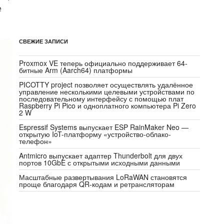
е
СВЕЖИЕ ЗАПИСИ
Proxmox VE теперь официально поддерживает 64-
битные Arm (Aarch64) платформы
PICOTTY project позволяет осуществлять удалённое
управление несколькими целевыми устройствами по
последовательному интерфейсу с помощью плат
Raspberry Pi Pico и одноплатного компьютера Pi Zero
2 W
Espressif Systems выпускает ESP RainMaker Neo —
открытую IoT-платформу «устройство-облако-
телефон»
Antmicro выпускает адаптер Thunderbolt для двух
портов 10GbE с открытыми исходными данными
Масштабные развертывания LoRaWAN становятся
проще благодаря QR-кодам и ретрансляторам