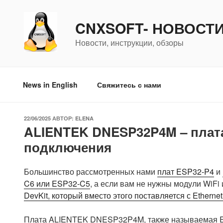
Перейти
к
CNXSOFT- НОВОСТ
содержимому
Новости, инструкции, обзоры
News in English
Свяжитесь с нами
ОПУБЛИКОВАНО
22/06/2025
АВТОР:
ELENA
ALIENTEK DNESP32P4M – плата
подключения
Большинство рассмотренных нами
плат ESP32-P4
и
C6 или ESP32-C5
, а если вам не нужны модули WiFi 
DevKit, который вместо этого поставляется с Ethernet
Плата ALIENTEK DNESP32P4M, также называемая ES