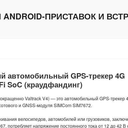
И ANDROID-ПРИСТАВОК И ВС
ый автомобильный GPS-трекер 4G
-Fi SoC (краудфандинг)
окращенно Valtrack V4) — это автомобильный GPS-трекер 
е сотового и GNSS-модуля SIMCom SIM7672.
живания велосипедов, автомобилей или грузовиков, заключ
7, потребляет напряжение постоянного тока от 12 до 42 В 