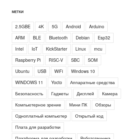
МЕТКИ
2.5GBE
4K
5G
Android
Arduino
ARM
BLE
Bluetooth
Debian
Esp32
Intel
IoT
KickStarter
Linux
mcu
Raspberry Pi
RISC-V
SBC
SOM
Ubuntu
USB
WiFi
Windows 10
WINDOWS 11
Yocto
Аппаратные средства
Безопасность
Гаджеты
Дисплей
Камера
Компьютерное зрение
Мини ПК
Обзоры
Одноплатный компьютер
Открытый код
Плата для разработки
Платформа для разработки
Робототехника