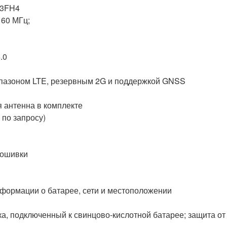
C3FH4
160 МГц;
.0
апазоном LTE, резервным 2G и поддержкой GNSS
я антенна в комплекте
 по запросу)
рошивки
формации о батарее, сети и местоположении
ка, подключенный к свинцово-кислотной батарее; защита от