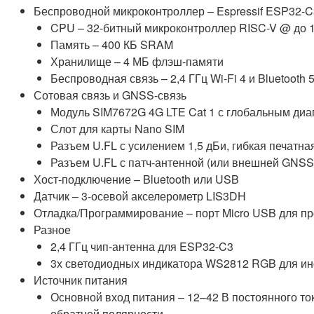
Беспроводной микроконтроллер – Espressif ESP32-
CPU – 32-битный микроконтроллер RISC-V @ до 
Память – 400 КБ SRAM
Хранилище – 4 МБ флэш-памяти
Беспроводная связь – 2,4 ГГц Wi-Fi 4 и Bluetooth 5
Сотовая связь и GNSS-связь
Модуль SIM7672G 4G LTE Cat 1 с глобальным ди
Слот для карты Nano SIM
Разъем U.FL с усилением 1,5 дБи, гибкая печатна
Разъем U.FL с патч-антенной (или внешней GNSS
Хост-подключение – Bluetooth или USB
Датчик – 3-осевой акселерометр LIS3DH
Отладка/Программирование – порт Micro USB для п
Разное
2,4 ГГц чип-антенна для ESP32-C3
3х светодиодных индикатора WS2812 RGB для ин
Источник питания
Основной вход питания – 12–42 В постоянного то
обратной полярности