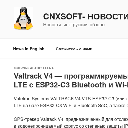
Перейти
к
CNXSOFT- НОВОСТ
содержимому
Новости, инструкции, обзоры
News in English
Свяжитесь с нами
ОПУБЛИКОВАНО
16/06/2025
АВТОР:
ELENA
Valtrack V4 — программируем
LTE с ESP32-C3 Bluetooth и Wi
Valetron Systems VALTRACK-V4-VTS-ESP32-C3 (или с
LTE на базе ESP32-C3 WiFi и Bluetooth SoC, а такж
GPS-трекер Valtrack V4, предназначенный для отсле
в водонепроницаемый корпус со степенью защиты IP6