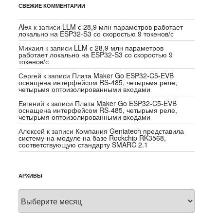
СВЕЖИЕ КОММЕНТАРИИ
Alex
к записи
LLM с 28,9 млн параметров работает
локально на ESP32-S3 со скоростью 9 токенов/с
Михаил
к записи
LLM с 28,9 млн параметров
работает локально на ESP32-S3 со скоростью 9
токенов/с
Сергей
к записи
Плата Maker Go ESP32-C5-EVB
оснащена интерфейсом RS-485, четырьмя реле,
четырьмя оптоизолированными входами
Евгений
к записи
Плата Maker Go ESP32-C5-EVB
оснащена интерфейсом RS-485, четырьмя реле,
четырьмя оптоизолированными входами
Алексей
к записи
Компания Geniatech представила
систему-на-модуле на базе Rockchip RK3568,
соответствующую стандарту SMARC 2.1
АРХИВЫ
Архивы