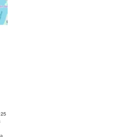
125
в
а.