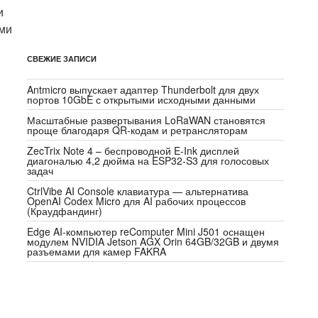
и
ами
СВЕЖИЕ ЗАПИСИ
Antmicro выпускает адаптер Thunderbolt для двух
портов 10GbE с открытыми исходными данными
Масштабные развертывания LoRaWAN становятся
проще благодаря QR-кодам и ретрансляторам
ZecTrix Note 4 – беспроводной E-Ink дисплей
диагональю 4,2 дюйма на ESP32-S3 для голосовых
задач
CtrlVibe AI Console клавиатура — альтернатива
OpenAI Codex Micro для AI рабочих процессов
(Краудфандинг)
Edge AI-компьютер reComputer Mini J501 оснащен
модулем NVIDIA Jetson AGX Orin 64GB/32GB и двумя
разъемами для камер FAKRA