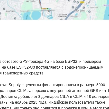
е сотового GPS-трекера 4G на базе ESP32, и примером
V4 на базе ESP32-C3 поставляется с водонепроницаемым
я транспортных средств.
rowd Supply
с целевым финансированием в размере 5000
долларов США за версию с внутренней антенной GPS и от 
 Доставка добавляет 8 долларов США в США и 18 долларо
аны на ноябрь 2025 года. Индийские пользователи также
ystems,
как только оно появится в продаже в конце этого год