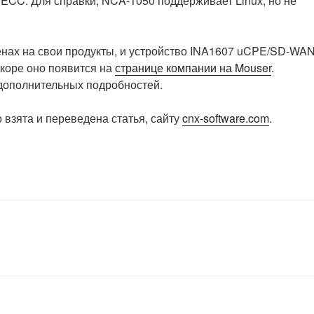
CC. Для справки, NCA-1050 поддерживает Linux, но не
нах на свои продукты, и устройство INA1607 uCPE/SD-WA
скоре оно появится на
странице компании на Mouser
.
дополнительных подробностей.
 взята и переведена статья, сайту
cnx-software.com
.