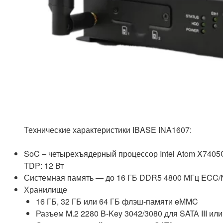
Технические характеристики IBASE INA1607:
SoC – четырехъядерный процессор Intel Atom X740
TDP: 12 Вт
Системная память — до 16 ГБ DDR5 4800 МГц ECC
Хранилище
16 ГБ, 32 ГБ или 64 ГБ флэш-памяти eMMC
Разъем M.2 2280 B-Key 3042/3080 для SATA III ил