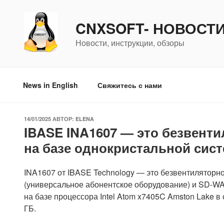
Перейти
к
CNXSOFT- НОВОСТ
содержимому
Новости, инструкции, обзоры
News in English
Свяжитесь с нами
ОПУБЛИКОВАНО
14/01/2025
АВТОР:
ELENA
IBASE INA1607 — это безвент
на базе однокристальной сист
INA1607 от IBASE Technology — это безвентиляторн
(универсальное абонентское оборудование) и SD-W
на базе процессора Intel Atom x7405C Amston Lake
ГБ.