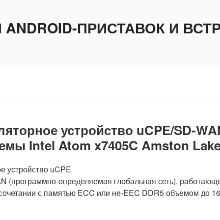
И ANDROID-ПРИСТАВОК И ВС
иляторное устройство uCPE/SD-WA
емы Intel Atom x7405C Amston Lake
ое устройство uCPE
AN (программно-определяемая глобальная сеть), работающ
 в сочетании с памятью ECC или не-EEC DDR5 объемом до 1