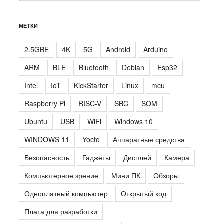
МЕТКИ
2.5GBE
4K
5G
Android
Arduino
ARM
BLE
Bluetooth
Debian
Esp32
Intel
IoT
KickStarter
Linux
mcu
Raspberry Pi
RISC-V
SBC
SOM
Ubuntu
USB
WiFi
Windows 10
WINDOWS 11
Yocto
Аппаратные средства
Безопасность
Гаджеты
Дисплей
Камера
Компьютерное зрение
Мини ПК
Обзоры
Одноплатный компьютер
Открытый код
Плата для разработки