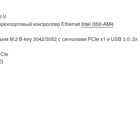
6-V
ырехпортовый контроллер Ethernet
Intel i350-AM4
м M.2 B-key 3042/3052 с сигналами PCIe x1 и USB 3.0; 2х
PCIe
5G