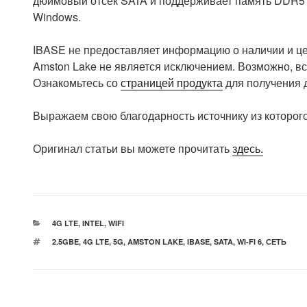
дюймовый отсек SATA и поддерживает память DDR5 E
Windows.
IBASE не предоставляет информацию о наличии и це
Amston Lake не является исключением. Возможно, в
Ознакомьтесь со
страницей продукта
для получения 
Выражаем свою благодарность источнику из которого
Оригинал статьи вы можете прочитать
здесь.
РУБРИКИ
4G LTE
,
INTEL
,
WIFI
МЕТКИ
2.5GBE
,
4G LTE
,
5G
,
AMSTON LAKE
,
IBASE
,
SATA
,
WI-FI 6
,
СЕТЬ