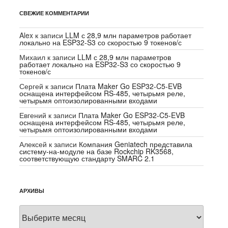
СВЕЖИЕ КОММЕНТАРИИ
Alex
к записи
LLM с 28,9 млн параметров работает
локально на ESP32-S3 со скоростью 9 токенов/с
Михаил
к записи
LLM с 28,9 млн параметров
работает локально на ESP32-S3 со скоростью 9
токенов/с
Сергей
к записи
Плата Maker Go ESP32-C5-EVB
оснащена интерфейсом RS-485, четырьмя реле,
четырьмя оптоизолированными входами
Евгений
к записи
Плата Maker Go ESP32-C5-EVB
оснащена интерфейсом RS-485, четырьмя реле,
четырьмя оптоизолированными входами
Алексей
к записи
Компания Geniatech представила
систему-на-модуле на базе Rockchip RK3568,
соответствующую стандарту SMARC 2.1
АРХИВЫ
Архивы