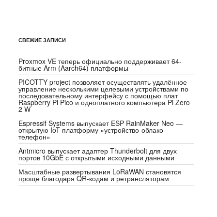
СВЕЖИЕ ЗАПИСИ
Proxmox VE теперь официально поддерживает 64-
битные Arm (Aarch64) платформы
PICOTTY project позволяет осуществлять удалённое
управление несколькими целевыми устройствами по
последовательному интерфейсу с помощью плат
Raspberry Pi Pico и одноплатного компьютера Pi Zero
2 W
Espressif Systems выпускает ESP RainMaker Neo —
открытую IoT-платформу «устройство-облако-
телефон»
Antmicro выпускает адаптер Thunderbolt для двух
портов 10GbE с открытыми исходными данными
Масштабные развертывания LoRaWAN становятся
проще благодаря QR-кодам и ретрансляторам