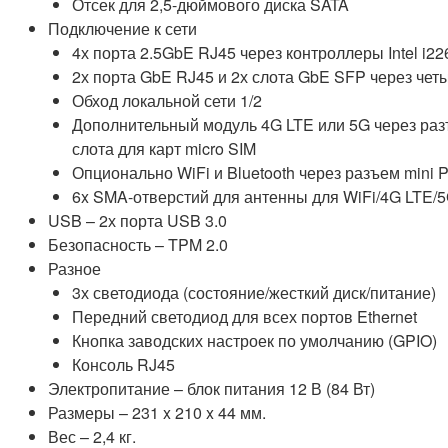
Отсек для 2,5-дюймового диска SATA
Подключение к сети
4х порта 2.5GbE RJ45 через контроллеры Intel i22
2х порта GbE RJ45 и 2х слота GbE SFP через чет
Обход локальной сети 1/2
Дополнительный модуль 4G LTE или 5G через разъе
слота для карт micro SIM
Опционально WiFi и Bluetooth через разъем mini 
6x SMA-отверстий для антенны для WiFi/4G LTE/
USB – 2х порта USB 3.0
Безопасность – TPM 2.0
Разное
3х светодиода (состояние/жесткий диск/питание)
Передний светодиод для всех портов Ethernet
Кнопка заводских настроек по умолчанию (GPIO)
Консоль RJ45
Электропитание – блок питания 12 В (84 Вт)
Размеры – 231 x 210 x 44 мм.
Вес – 2,4 кг.